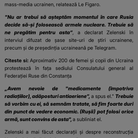
mass-media ucrainen, relatează Le Figaro.
"Nu ar trebui să aşteptăm momentul în care Rusia
decide să-şi folosească armele nucleare. Trebuie să
ne pregătim pentru asta”
,
a declarat Zelenski în
interviul difuzat de şase site-uri de ştiri ucrainene,
precum şi de preşedinţia ucraineană pe Telegram.
Citeste si:
Aproximativ 200 de femei şi copii din Ucraina
protestează în faţa sediului Consulatului general al
Federaţiei Ruse din Constanța
„Avem nevoie de "medicamente (împotriva
radiaţiilor), adăposturi antiaeriene”,
a spus el."
Trebuie
să vorbim cu ei, să semnăm tratate, să fim foarte duri
din punct de vedere economic. (Ruşii) pot folosi orice
armă, sunt convins de asta",
a subliniat el.
Zelenski a mai făcut declarații şi despre reconstrucţia