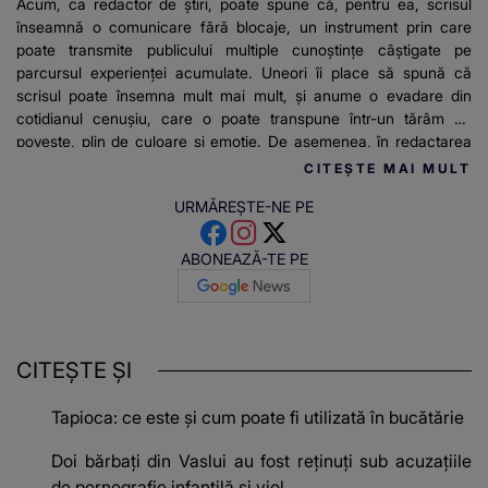
Acum, ca redactor de știri, poate spune că, pentru ea, scrisul
înseamnă o comunicare fără blocaje, un instrument prin care
poate transmite publicului multiple cunoștințe câștigate pe
parcursul experienței acumulate. Uneori îi place să spună că
scrisul poate însemna mult mai mult, și anume o evadare din
cotidianul cenușiu, care o poate transpune într-un tărâm de
poveste, plin de culoare și emoție. De asemenea, în redactarea
articolelor pentru stirilekanald.ro îi place să relateze mereu
CITEȘTE MAI MULT
adevărul și informațiile de actualitate.
URMĂREȘTE-NE PE
ABONEAZĂ-TE PE
CITEȘTE ȘI
Tapioca: ce este și cum poate fi utilizată în bucătărie
Doi bărbaţi din Vaslui au fost reţinuţi sub acuzaţiile
de pornografie infantilă şi viol