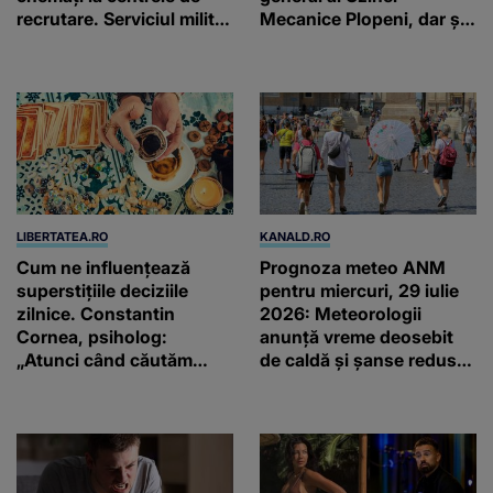
recrutare. Serviciul militar
Mecanice Plopeni, dar și
obligatoriu NU a fost
două ceasuri Patek
ANULAT în România!
Philippe și Rolex
LIBERTATEA.RO
KANALD.RO
Cum ne influențează
Prognoza meteo ANM
superstițiile deciziile
pentru miercuri, 29 iulie
zilnice. Constantin
2026: Meteorologii
Cornea, psiholog:
anunță vreme deosebit
„Atunci când căutăm
de caldă și șanse reduse
prea multe garanții în
de precipitații
superstiții, ne putem trezi
că dezvoltăm tulburări”