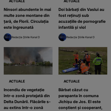
ACTUALE
ACTUALE
Ninsori abundente în mai
Doi bărbaţi din Vaslui au
multe zone montane din
fost reţinuţi sub
țară, de Florii. Circulația
acuzaţiile de pornografie
este îngreunată
infantilă şi viol
Redacția Știrile Kanal D
Redacția Știrile Kanal D
ACTUALE
ACTUALE
Incendiu de vegetație
Bărbat căzut cu
într-o zonă protejată din
parapanta în comuna
Delta Dunării. Flăcările s-
Jichişu de Jos. El este
au extins într-o zonă
conştient şi cooperant,