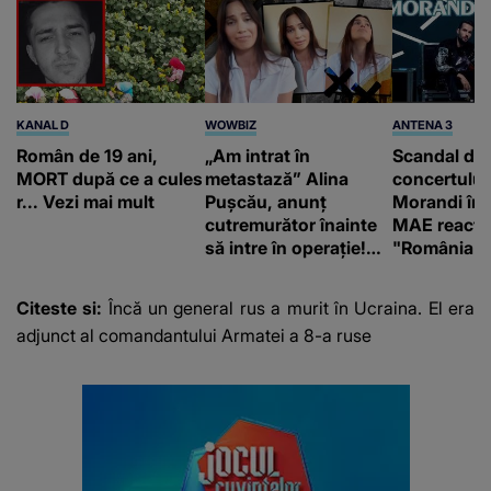
KANAL D
WOWBIZ
ANTENA 3
Român de 19 ani,
„Am intrat în
Scandal di
MORT după ce a cules
metastază” Alina
concertului
r... Vezi mai mult
Pușcău, anunț
Morandi în 
cutremurător înainte
MAE reacți
să intre în operație!
"România s
Vedeta a transmis un
integritatea 
mesaj emoționant
a Georgiei"
Citeste si:
Încă un general rus a murit în Ucraina. El era
fanilor
adjunct al comandantului Armatei a 8-a ruse