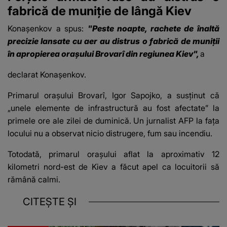
fabrică de muniţie de lângă Kiev
Konaşenkov a spus:
"Peste noapte, rachete de înaltă
precizie lansate cu aer au distrus o fabrică de muniţii
în apropierea oraşului Brovarî din regiunea Kiev",
a
declarat Konaşenkov.
Primarul oraşului Brovarî, Igor Sapojko, a susţinut că
„unele elemente de infrastructură au fost afectate” la
primele ore ale zilei de duminică. Un jurnalist AFP la faţa
locului nu a observat nicio distrugere, fum sau incendiu.
Totodată, primarul oraşului aflat la aproximativ 12
kilometri nord-est de Kiev a făcut apel ca locuitorii să
rămână calmi.
CITEȘTE ȘI