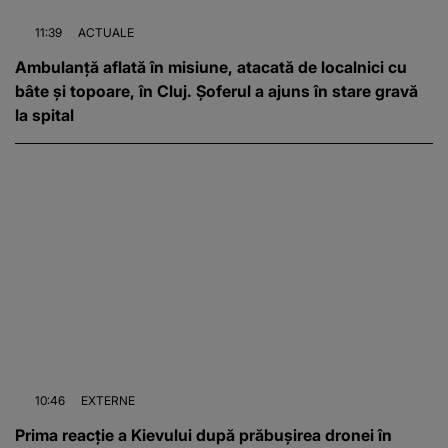
11:39
ACTUALE
Ambulanță aflată în misiune, atacată de localnici cu
bâte și topoare, în Cluj. Șoferul a ajuns în stare gravă
la spital
10:46
EXTERNE
Prima reacție a Kievului după prăbușirea dronei în