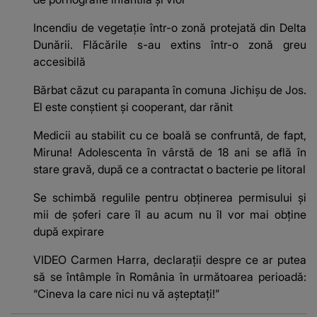
Incendiu de vegetație într-o zonă protejată din Delta
Dunării. Flăcările s-au extins într-o zonă greu
accesibilă
Bărbat căzut cu parapanta în comuna Jichişu de Jos.
El este conştient şi cooperant, dar rănit
Medicii au stabilit cu ce boală se confruntă, de fapt,
Miruna! Adolescenta în vârstă de 18 ani se află în
stare gravă, după ce a contractat o bacterie pe litoral
Se schimbă regulile pentru obținerea permisului și
mii de șoferi care îl au acum nu îl vor mai obține
după expirare
VIDEO Carmen Harra, declarații despre ce ar putea
să se întâmple în România în următoarea perioadă:
“Cineva la care nici nu vă așteptați!”