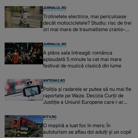
JURNALUL.RO
Trotinetele electrice, mai periculoase
decât motocicletele? Studiu: risc de trei
ori mai mare de traumatisme cranio-
cerebrale
JURNALUL.RO
A plâns sala întreagă: românca
aplaudată 5 minute la cel mai mare
festival de muzică clasică din lume
ANTENA3.RO
Poliţia şi radarele ar putea să nu mai fie
raportate pe Waze. Decizia Curţii de
Justiție a Uniunii Europene care i-ar
afecta pe şoferi
B1TV.RO
O maşină a luat foc în mers: În
autoturism se aflau doi adulți și un copil