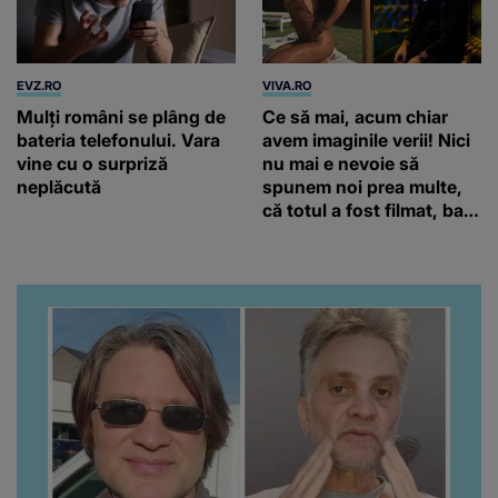
EVZ.RO
VIVA.RO
Mulți români se plâng de
Ce să mai, acum chiar
bateria telefonului. Vara
avem imaginile verii! Nici
vine cu o surpriză
nu mai e nevoie să
neplăcută
spunem noi prea multe,
că totul a fost filmat, ba
chiar artistul și-a întrebat
iubita dacă e adevărat! Și
da, frumoasa iubită a lui
Florin Ristei e...