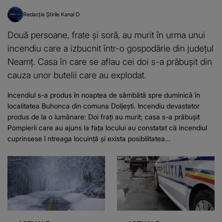
Redacția Știrile Kanal D
Două persoane, frate și soră, au murit în urma unui
incendiu care a izbucnit într-o gospodărie din județul
Neamț. Casa în care se aflau cei doi s-a prăbușit din
cauza unor butelii care au explodat.
Incendiul s-a produs în noaptea de sâmbătă spre duminică în
localitatea Buhonca din comuna Doljești. Incendiu devastator
produs de la o lumânare: Doi frați au murit; casa s-a prăbușit
Pompierii care au ajuns la fața locului au constatat că incendiul
cuprinsese î ntreaga locuință și exista posibilitatea...