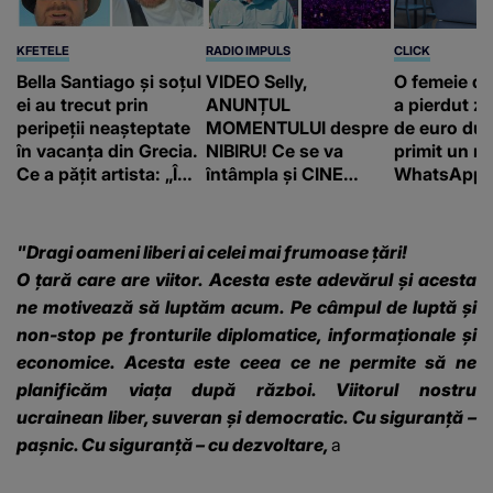
KFETELE
RADIO IMPULS
CLICK
Bella Santiago și soțul
VIDEO Selly,
O femeie d
ei au trecut prin
ANUNȚUL
a pierdut ze
peripeții neașteptate
MOMENTULUI despre
de euro dup
în vacanța din Grecia.
NIBIRU! Ce se va
primit un m
Ce a pățit artista: „Îmi
întâmpla și CINE
WhatsApp. 
pare rău!”
SUNT CEI VIZAȚI de
că va moște
această situație: "Îmi
175.000 de 
e ciudă că..."
Franța
"Dragi oameni liberi ai celei mai frumoase ţări!
O ţară care are viitor. Acesta este adevărul şi acesta
ne motivează să luptăm acum. Pe câmpul de luptă şi
non-stop pe fronturile diplomatice, informaţionale şi
economice. Acesta este ceea ce ne permite să ne
planificăm viaţa după război. Viitorul nostru
ucrainean liber, suveran şi democratic. Cu siguranţă –
paşnic. Cu siguranţă – cu dezvoltare,
a