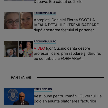
Dubova. Era căutat de 2 zile
RADIOIMPULS.RO
Apropiații Danielei Florea SCOT LA
IVEALĂ DETALII CUTREMURĂTOARE
după arestarea fostului ei partener.
PRIN CE A FOST NEVOITĂ să treacă
românca ucisă în Italia și ascunsă în
RADIOIMPULS.RO
lada unui pat: " Îmi pare rău că nu am
VIDEO
Igor Cuciuc cântă despre
reușit să fac mai mult pentru ea și..."
profesorii care, prin răbdare și dăruire,
au contribuit la FORMAREA
OAMENILOR DE ASTĂZI. Ce spune
despre dascălii care lasă amprente
puternice ÎN SUFLETELE ELEVILOR,
PARTENERI
chiar și după trecerea anilor: "De
fiecare dată când..."
STIRILEBZI.RO
Vești bune pentru români! Guvernul Ilie
Bolojan anunță plafonarea facturilor!