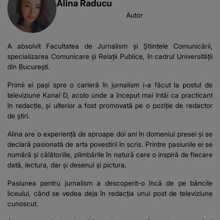
Alina Raducu
Autor
A absolvit Facultatea de Jurnalism și Științele Comunicării,
specializarea Comunicare și Relații Publice, în cadrul Universității
din București.
Primii ei pași spre o carieră în jurnalism i-a făcut la postul de
televiziune Kanal D, acolo unde a început mai întâi ca practicant
în redacție, și ulterior a fost promovată pe o poziție de redactor
de știri.
Alina are o experiență de aproape doi ani în domeniul presei și se
declară pasionată de arta povestirii în scris. Printre pasiunile ei se
numără și călătoriile, plimbările în natură care o inspiră de fiecare
dată, lectura, dar și desenul și pictura.
Pasiunea pentru jurnalism a descoperit-o încă de pe băncile
liceului, când se vedea deja în redacția unui post de televiziune
cunoscut.