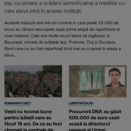
top, ca urmare a scăderii semnificative a mediilor cu
care elevii intră în aceste instituții.
Această măsură vine într-un context în care peste 33.000 de
locuri au rămas neocupate după prima etapă de repartizare la
nivel național. Cele mai multe locuri libere se regăsesc în
București, urmate de județele Iași, Prahova, Cluj și Suceava.
Elevii care nu au fost repartizați încă mai au o șansă în etapa a
doua...
ROMANIATV.NET
LIBERTATEA.RO
Vești nu tocmai bune
Procurorii DNA au găsit
pentru băieții care au
500.000 de euro cash
făcut 18 ani. De ce au fost
acasă la directorul
chemați la centrele de
general al Uzinei