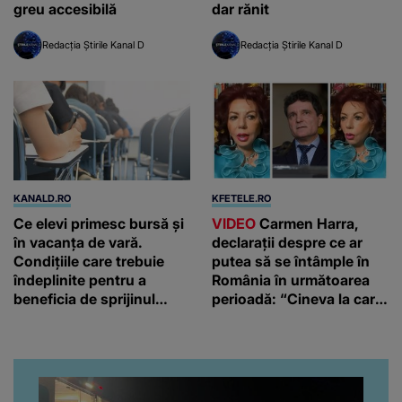
greu accesibilă
dar rănit
Redacția Știrile Kanal D
Redacția Știrile Kanal D
KANALD.RO
KFETELE.RO
Ce elevi primesc bursă și
VIDEO
Carmen Harra,
în vacanța de vară.
declarații despre ce ar
Condițiile care trebuie
putea să se întâmple în
îndeplinite pentru a
România în următoarea
beneficia de sprijinul
perioadă: “Cineva la care
financiar
nici nu vă așteptați!”