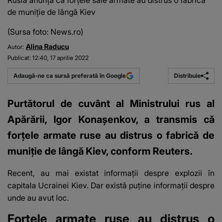
Rusia anunță că forţele sale armate au distrus o fabrică
de muniţie de lângă Kiev
(Sursa foto: News.ro)
Alina Raducu
Autor:
Publicat:
12:40, 17 aprilie 2022
Distribuie
Adaugă-ne ca sursă preferată în Google
Purtătorul de cuvânt al Ministrului rus al
Apărării, Igor Konaşenkov, a transmis că
forţele armate ruse au distrus o fabrică de
muniţie de lângă Kiev, conform Reuters.
Recent, au mai existat informaţii despre
explozii în
capitala Ucrainei Kiev
. Dar există puţine informaţii despre
unde au avut loc.
Forţele armate ruse au distrus o