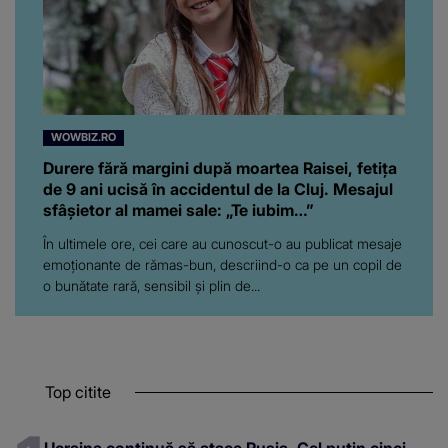
WOWBIZ.RO
Durere fără margini după moartea Raisei, fetița
de 9 ani ucisă în accidentul de la Cluj. Mesajul
sfâșietor al mamei sale: „Te iubim…”
În ultimele ore, cei care au cunoscut-o au publicat mesaje
emoționante de rămas-bun, descriind-o ca pe un copil de
o bunătate rară, sensibil și plin de...
Top citite
Ucraina continuă să atace Rusia. Cel puțin cinci