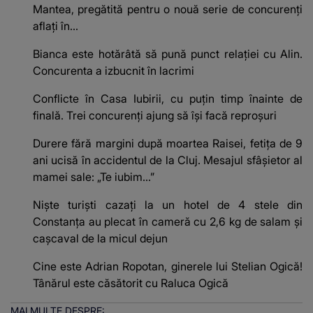
Mantea, pregătită pentru o nouă serie de concurenţi
aflaţi în...
Bianca este hotărâtă să pună punct relației cu Alin.
Concurenta a izbucnit în lacrimi
Conflicte în Casa Iubirii, cu puțin timp înainte de
finală. Trei concurenți ajung să își facă reproșuri
Durere fără margini după moartea Raisei, fetița de 9
ani ucisă în accidentul de la Cluj. Mesajul sfâșietor al
mamei sale: „Te iubim…”
Niște turiști cazați la un hotel de 4 stele din
Constanța au plecat în cameră cu 2,6 kg de salam și
cașcaval de la micul dejun
Cine este Adrian Ropotan, ginerele lui Stelian Ogică!
Tânărul este căsătorit cu Raluca Ogică
MAI MULTE DESPRE: