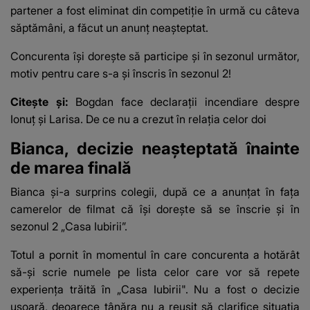
partener a fost eliminat din competiție în urmă cu câteva
săptămâni, a făcut un anunț neașteptat.
Concurenta își dorește să participe și în sezonul următor,
motiv pentru care s-a și înscris în sezonul 2!
Citește și:
Bogdan face declarații incendiare despre
Ionuț și Larisa. De ce nu a crezut în relația celor doi
Bianca, decizie neașteptată înainte
de marea finală
Bianca și-a surprins colegii, după ce a anunțat în fața
camerelor de filmat că își dorește să se înscrie și în
sezonul 2 „Casa Iubirii”
.
Totul a pornit în momentul în care concurenta a hotărât
să-și scrie numele pe lista celor care vor să repete
experiența trăită în „Casa Iubirii". Nu a fost o decizie
ușoară, deoarece tânăra nu a reușit să clarifice situația