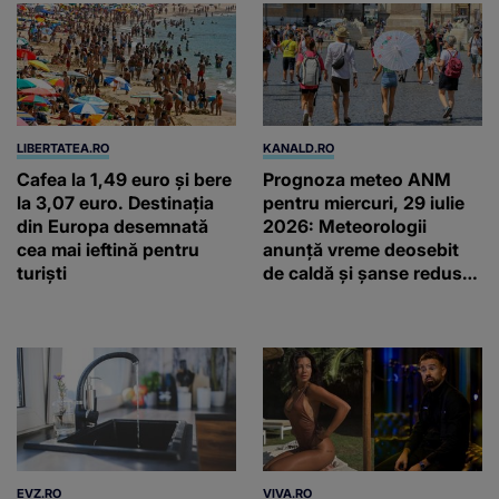
LIBERTATEA.RO
KANALD.RO
Cafea la 1,49 euro și bere
Prognoza meteo ANM
la 3,07 euro. Destinația
pentru miercuri, 29 iulie
din Europa desemnată
2026: Meteorologii
cea mai ieftină pentru
anunță vreme deosebit
turiști
de caldă și șanse reduse
de precipitații
EVZ.RO
VIVA.RO