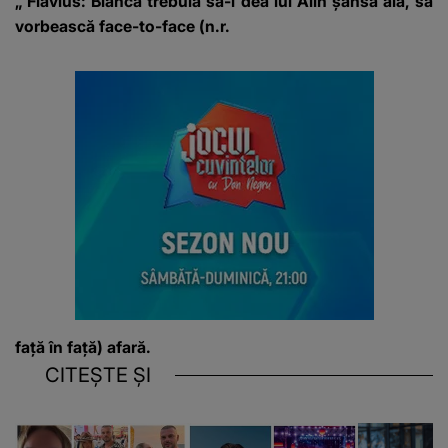
„
Flavius
: Bianca trebuia să-i dea lui Alin șansa aia, să
vorbească face-to-face (n.r.
față în față) afară.
CITEȘTE ȘI