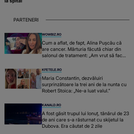
la spital
PARTENERI
WOWBIZ.RO
Cum a aflat, de fapt, Alina Pușcău că
are cancer. Mărturia făcută chiar din
salonul de tratament: „Am vrut să fac
niște genuflexiuni și a început să mă
înțepe sânul”
KFETELE.RO
Maria Constantin, dezvăluiri
surprinzătoare la trei ani de la nunta cu
Robert Stoica: „Ne-a luat valul.”
KANALD.RO
A fost găsit trupul lui Ionuț, tânărul de 23
de ani care s-a răsturnat cu skijetul la
Dubova. Era căutat de 2 zile