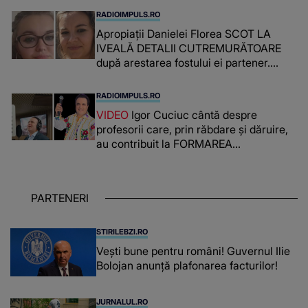
RADIOIMPULS.RO
Apropiații Danielei Florea SCOT LA
IVEALĂ DETALII CUTREMURĂTOARE
după arestarea fostului ei partener.
PRIN CE A FOST NEVOITĂ să treacă
românca ucisă în Italia și ascunsă în
RADIOIMPULS.RO
lada unui pat: " Îmi pare rău că nu am
VIDEO
Igor Cuciuc cântă despre
reușit să fac mai mult pentru ea și..."
profesorii care, prin răbdare și dăruire,
au contribuit la FORMAREA
OAMENILOR DE ASTĂZI. Ce spune
despre dascălii care lasă amprente
puternice ÎN SUFLETELE ELEVILOR,
PARTENERI
chiar și după trecerea anilor: "De
fiecare dată când..."
STIRILEBZI.RO
Vești bune pentru români! Guvernul Ilie
Bolojan anunță plafonarea facturilor!
JURNALUL.RO