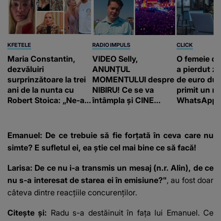
KFETELE
RADIO IMPULS
CLICK
Maria Constantin,
VIDEO Selly,
O femeie d
dezvăluiri
ANUNȚUL
a pierdut ze
surprinzătoare la trei
MOMENTULUI despre
de euro dup
ani de la nunta cu
NIBIRU! Ce se va
primit un m
Robert Stoica: „Ne-a
întâmpla și CINE
WhatsApp. 
luat valul.”
SUNT CEI VIZAȚI de
că va moște
această situație: "Îmi
175.000 de 
e ciudă că..."
Franța
Emanuel: De ce trebuie să fie forțată în ceva care nu
simte? E sufletul ei, ea știe cel mai bine ce să facă!
Larisa: De ce nu i-a transmis un mesaj (n.r. Alin), de ce
nu s-a interesat de starea ei în emisiune?"
, au fost doar
câteva dintre reacțiile concurenților.
Citește și:
Radu s-a destăinuit în fața lui Emanuel. Ce