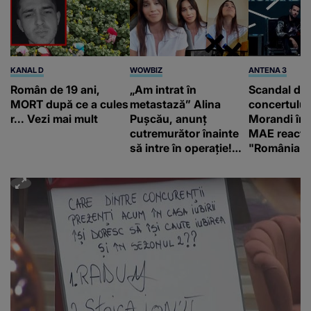
KANAL D
WOWBIZ
ANTENA 3
Român de 19 ani,
„Am intrat în
Scandal di
MORT după ce a cules
metastază” Alina
concertului
r... Vezi mai mult
Pușcău, anunț
Morandi în 
cutremurător înainte
MAE reacți
să intre în operație!
"România s
Vedeta a transmis un
integritatea 
mesaj emoționant
a Georgiei"
fanilor