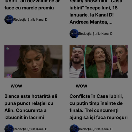
Iubirii” au dezvăluit ce ar
reality show-ului “Casa
face cu marele premiu
iubirii” începe luni, 16
ianuarie, la Kanal D!
Redacția Știrile Kanal D
Andreea Mantea,
pregătită pentru o nouă
Redacția Știrile Kanal D
serie de concurenţi aflaţi
în căutarea dragostei:
“Fiţi cu ochii pe ei!”
WOW
WOW
Bianca este hotărâtă să
Conflicte în Casa Iubirii,
pună punct relației cu
cu puțin timp înainte de
Alin. Concurenta a
finală. Trei concurenți
izbucnit în lacrimi
ajung să își facă reproșuri
Redacția Știrile Kanal D
Redacția Știrile Kanal D