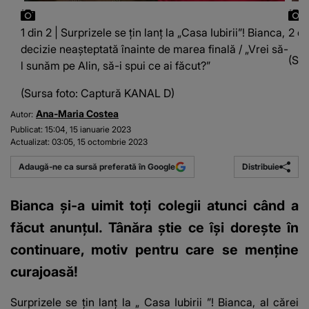
1 din 2 | Surprizele se țin lanț la „Casa Iubirii”! Bianca,
2 di
decizie neașteptată înainte de marea finală / „Vrei să-
(Su
l sunăm pe Alin, să-i spui ce ai făcut?”
(Sursa foto: Captură KANAL D)
Ana-Maria Costea
Autor:
Publicat:
15:04, 15 ianuarie 2023
Actualizat:
03:05, 15 octombrie 2023
Distribuie
Adaugă-ne ca sursă preferată în Google
Bianca și-a uimit toți colegii atunci când a
făcut anunțul. Tânăra știe ce își dorește în
continuare, motiv pentru care se menține
curajoasă!
Surprizele se țin lanț la „
Casa Iubirii
”! Bianca, al cărei