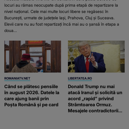
locuri au rămas neocupate după prima etapă de repartizare la
nivel național. Cele mai multe locuri libere se regăsesc în
București, urmate de județele Iași, Prahova, Cluj și Suceava.
Elevii care nu au fost repartizați încă mai au o șansă în etapa a
doua...
ROMANIATV.NET
LIBERTATEA.RO
Când se plătesc pensiile
Donald Trump nu mai
în august 2026. Datele la
atacă Iranul și solicită un
care ajung banii prin
acord „rapid” privind
Poșta Română și pe card
Strâmtoarea Ormuz.
Mesajele contradictorii
trimise de Teheran