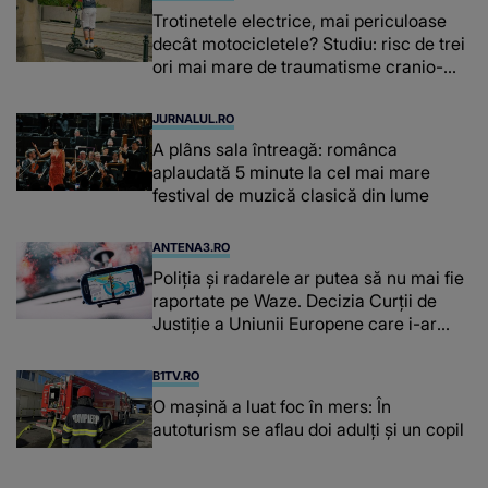
Trotinetele electrice, mai periculoase
decât motocicletele? Studiu: risc de trei
ori mai mare de traumatisme cranio-
cerebrale
JURNALUL.RO
A plâns sala întreagă: românca
aplaudată 5 minute la cel mai mare
festival de muzică clasică din lume
ANTENA3.RO
Poliţia şi radarele ar putea să nu mai fie
raportate pe Waze. Decizia Curţii de
Justiție a Uniunii Europene care i-ar
afecta pe şoferi
B1TV.RO
O maşină a luat foc în mers: În
autoturism se aflau doi adulți și un copil