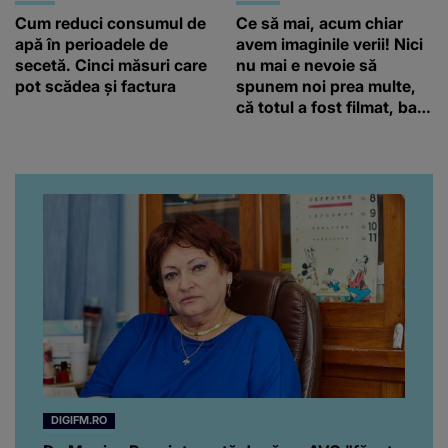
Cum reduci consumul de
Ce să mai, acum chiar
apă în perioadele de
avem imaginile verii! Nici
secetă. Cinci măsuri care
nu mai e nevoie să
pot scădea și factura
spunem noi prea multe,
că totul a fost filmat, ba
chiar artistul și-a întrebat
iubita dacă e adevărat! Și
da, frumoasa iubită a lui
Florin Ristei e...
DIGIFM.RO