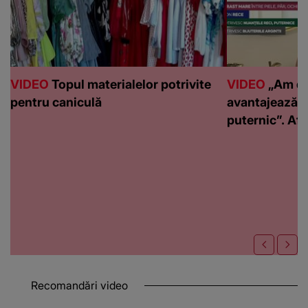
VIDEO
Topul materialelor potrivite
VIDEO
„Am de
pentru caniculă
avantajează c
puternic”. Află
Recomandări video