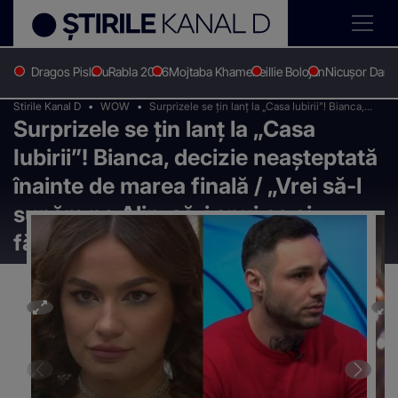
Dragos Pislaru
Rabla 2026
Mojtaba Khamenei
Ilie Bolojan
Nicușor Dan
Stirile Kanal D
WOW
Surprizele se țin lanț la „Casa Iubirii”! Bianca,
Surprizele se țin lanț la „Casa
decizie neașteptată înainte de marea finală /
„Vrei să-l sunăm pe Alin, să-i spui ce ai făcut?”
Iubirii”! Bianca, decizie neașteptată
înainte de marea finală / „Vrei să-l
sunăm pe Alin, să-i spui ce ai
făcut?”