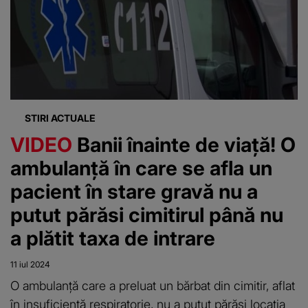
salvare
STIRI ACTUALE
VIDEO
Banii înainte de viață! O
ambulanță în care se afla un
pacient în stare gravă nu a
putut părăsi cimitirul până nu
a plătit taxa de intrare
11 iul 2024
O ambulanță care a preluat un bărbat din cimitir, aflat
în insuficiență respiratorie, nu a putut părăsi locația