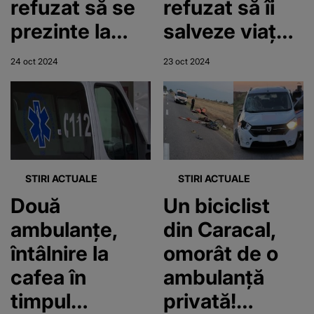
refuzat să se
refuzat să îi
prezinte la
salveze viața.
caz. Bătrânul
A lăsat un om
24 oct 2024
23 oct 2024
care avea
să moară
nevoie de
pentru că nu a
ajutorul lui a
vrut să stea
murit
peste
program
STIRI ACTUALE
STIRI ACTUALE
Două
Un biciclist
ambulanțe,
din Caracal,
întâlnire la
omorât de o
cafea în
ambulanță
timpul
privată!