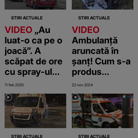
STIRI ACTUALE
STIRI ACTUALE
VIDEO
„Au
VIDEO
luat-o ca pe o
Ambulanță
joacă”. A
aruncată în
scăpat de ore
șanț! Cum s-a
cu spray-ul
produs
lacrimogen
accidentul?
11 feb 2025
22 nov 2024
STIRI ACTUALE
STIRI ACTUALE