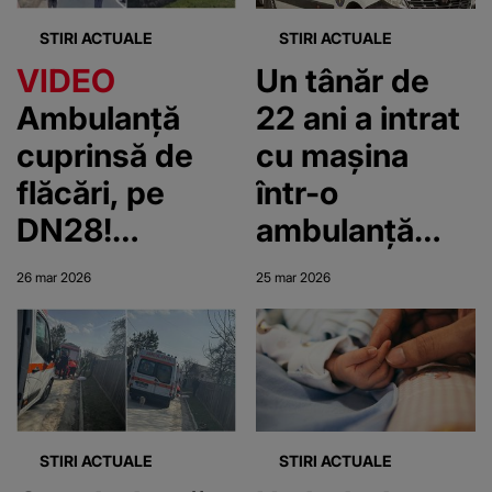
cu pumnii
STIRI ACTUALE
STIRI ACTUALE
VIDEO
Un tânăr de
Ambulanță
22 ani a intrat
cuprinsă de
cu mașina
flăcări, pe
într-o
DN28!
ambulanță
Intervenție de
aflată în
26 mar 2026
25 mar 2026
urgență a
misiune, în
autorităților
București.
Alte două
autoturisme,
implicate
STIRI ACTUALE
STIRI ACTUALE