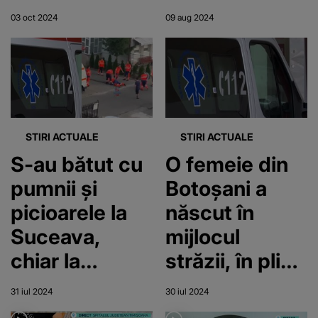
serviciului. O
Bărbatul de 39
03 oct 2024
09 aug 2024
femeie
de ani a fost
aștepta în
lovit în plin
autospecială
să fie
transportată
STIRI ACTUALE
STIRI ACTUALE
la spital,
S-au bătut cu
O femeie din
pentru o
pumnii și
Botoșani a
operație
picioarele la
născut în
Suceava,
mijlocul
chiar la
străzii, în plină
Serviciul de
noapte!
31 iul 2024
30 iul 2024
Ambulanță.
Bebelușul a