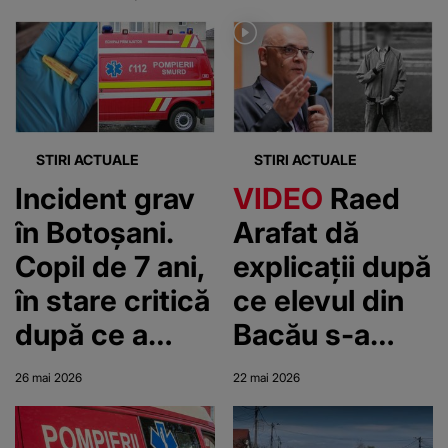
STIRI ACTUALE
STIRI ACTUALE
Incident grav
VIDEO
Raed
în Botoșani.
Arafat dă
Copil de 7 ani,
explicații după
în stare critică
ce elevul din
după ce a
Bacău s-a
înghițit un
stins în curtea
26 mai 2026
22 mai 2026
capac de
școlii, în timp
cariocă
ce se aștepta