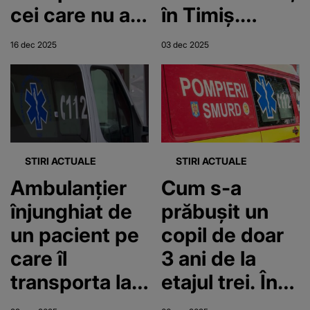
cei care nu au
în Timiş.
posibilități”.
Autospeciala
16 dec 2025
03 dec 2025
Rareș,
a fost
asistent pe
cuprinsă de
ambulanță în
flăcări după
Sibiu, oferă
ce s-a
lecții de
răsturnat de
STIRI ACTUALE
STIRI ACTUALE
omenie
pe o platformă
Ambulanțier
Cum s-a
înjunghiat de
prăbușit un
un pacient pe
copil de doar
care îl
3 ani de la
transporta la
etajul trei. În
spital: „Și-a
ce stare se