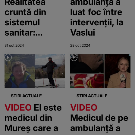
Realitatea
ambulanța a
cruntă din
luat foc între
sistemul
intervenții, la
sanitar:
Vaslui
angajări pe
31 oct 2024
28 oct 2024
pile și
ambulanțe
"moarte".
Peste
jumătate din
STIRI ACTUALE
STIRI ACTUALE
autospeciale
VIDEO
El este
VIDEO
trebuie
medicul din
Medicul de pe
înlocuite
Mureș care a
ambulanță a