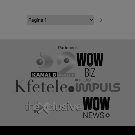
ambulanță.
Cum a avut
loc, de fapt,
evenimentul
tragic
Parteneri: