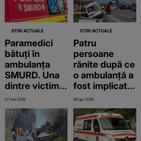
ambulanța cu
medic. Șeful
DSU: „Codul
STIRI ACTUALE
STIRI ACTUALE
roșu nu
Paramedici
Patru
înseamnă că
bătuți în
persoane
pleacă
ambulanța
rănite după ce
automat
SMURD. Una
o ambulanță a
mașina cu
dintre victime
fost implicată
medic”
are nevoie de
într-un
07 mai 2026
06 apr 2026
săptămâni
accident.
întregi de
Autospeciala
îngrijiri după
a ajuns în șanț
ce a fost lovită