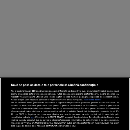
Nouă ne pasă ca datele tale personale să rămână confidențiale
Noi și partenerii noștri
589
stocăm și/sau accesăm informații pe dispozitivul dvs., precum identificatorii cookie unici
pentru prelucrarea datelor cu caracter personal. Puteți accepta sau gestiona preferințele dvs. făcând clic mai jos,
respectiv vă puteți opune utilizării unui interes legitim în orice moment pe pagina cu politica de confidențialitate.
Aceste alegeri vor fi raportate partenerilor noștri și nu vă vor afecta navigarea.
Mai multe detalii
Noi si partenerii nostri (retelele de socializare si agentiile de publicitate partenere, precum si furnizorii nostri de
servicii de date analitice) prelucram date pentru a permite website-ului sa functioneze, pentru a personaliza
continutul si anunturile publicitare afisate in functie de interesele si/sau profilul dvs., pentru a va oferi functionalitati
aferente retelelor de socializare si pentru a analiza traficul pe website. Beneficiati de drepturile prevazute de art. 15-
22 din GDPR in legatura cu prelucrarea datelor cu caracter personal. Aceste drepturi pot fi exercitate prin
modalitatea indicata
aici
. Prin click pe “ACCEPT TOATE”, acceptati folosirea tuturor Tehnologiilor de tip Cookie, care
implica inclusiv acceptul dvs. cu privire la stocarea/accesarea informatiilor de catre Vendor-ii cu care colaboram.
Prin click pe “VREAU SA MODIFIC SETARILE INDIVIDUAL” puteti schimba preferintele in mod individual, mai putin
cele legate de cookie strict necesare pentru functionarea website-ului.