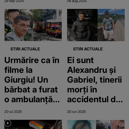
29 sep 2025
06 aug 2025
salvat viața
află micuțul
printr-o
din
reacție
Câmpulung
instinctivă”
STIRI ACTUALE
STIRI ACTUALE
Urmărire ca în
Ei sunt
filme la
Alexandru și
Giurgiu! Un
Gabriel, tinerii
bărbat a furat
morți în
o ambulanță
accidentul de
din curtea
pe E58. Au
20 iul 2025
20 iun 2025
spitalului și a
intrat cu
fugit cu ea. A
mașina într-o