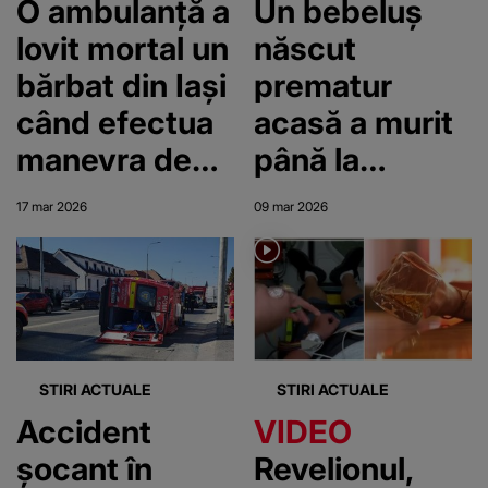
O ambulanță a
Un bebeluș
lovit mortal un
născut
bărbat din Iași
prematur
când efectua
acasă a murit
manevra de
până la
mers înapoi.
sosirea
17 mar 2026
09 mar 2026
Autospeciala
ambulanței.
era în
Bunica face
intervenție
acuzații grave:
„Noi murim cu
toții până vine
STIRI ACTUALE
STIRI ACTUALE
Salvarea”
Accident
VIDEO
șocant în
Revelionul,