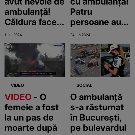
avut nevoie de
cu ambulanța!
ambulanță!
Patru
Căldura face
persoane au
ravagii în
ajuns la spital,
11 iul 2024
24 iun 2024
București și
după ce unul
Ilfov
dintre șoferi
nu a acordat
prioritate
VIDEO
SOCIAL
VIDEO
- O
O ambulanță
femeie a fost
s-a răsturnat
la un pas de
în București,
moarte după
pe bulevardul