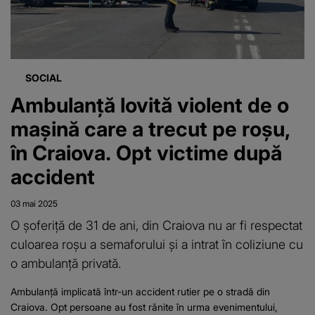
Urgențe: "Poți
avea funcție
video, dar
degeaba dacă
SOCIAL
Salvarea sau
Ambulanță lovită violent de o
Pompierii nu
mașină care a trecut pe roșu,
ajung în timp
în Craiova. Opt victime după
real"
accident
03 mai 2025
O șoferiță de 31 de ani, din Craiova nu ar fi respectat
culoarea roșu a semaforului și a intrat în coliziune cu
o ambulanță privată.
Ambulanţă implicată într-un accident rutier pe o stradă din
Craiova. Opt persoane au fost rănite în urma evenimentului,