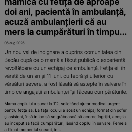
mămică cu fetița de aproape
doi ani, pacientă în ambulanță,
acuză ambulanțierii că au
mers la cumpărături în timpul
intervenției: "Am stat opriți că
06 aug 2026
negocia cu vânzătorul"
Un nou val de indignare a cuprins comunitatea din
Bacău după ce o mamă a făcut publică o experiență
revoltătoare cu un echipaj de ambulanță. Fetița ei, în
vârstă de un an și 11 luni, cu febră și ulterior cu
vărsături severe, a fost lăsată să aștepte în salvare în
timp ce angajații ambulanței își făceau cumpărăturile.
Mama copilului a sunat la 112, solicitând ajutor medical urgent
pentru fetița sa. La fața locului a sosit un echipaj format din șofer
și asistent, însă în loc să se grăbească să acorde îngrijiri, aceștia
au început să facă cumpărături, lăsând copilul în salvare. Femeia
a filmat momentul șocant, în...