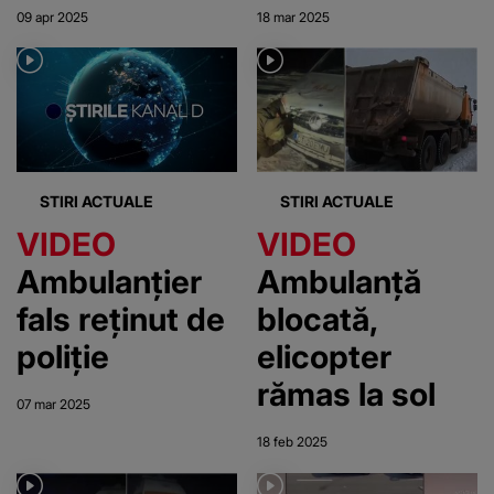
Dolj. Bărbatul
de ambulanță
09 apr 2025
18 mar 2025
a făcut credit
care a salvat
pentru a face
victime, găsit
rost de bani
fără suflare în
propria casă:
„Nu există
STIRI ACTUALE
STIRI ACTUALE
cuvinte care
VIDEO
VIDEO
să descrie
Ambulanțier
Ambulanță
durerea”
fals reținut de
blocată,
poliție
elicopter
rămas la sol
07 mar 2025
18 feb 2025