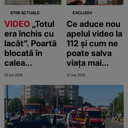
patru sunt în
stare gravă
STIRI ACTUALE
EXCLUSIV
VIDEO
„Totul
Ce aduce nou
era închis cu
apelul video la
lacăt”. Poartă
112 și cum ne
blocată în
poate salva
calea
viața mai
ambulanței
repede.
02 iun 2025
12 mai 2025
Medicul Tudor
Ciuhodaru,
desprea
realitatea
văzută în