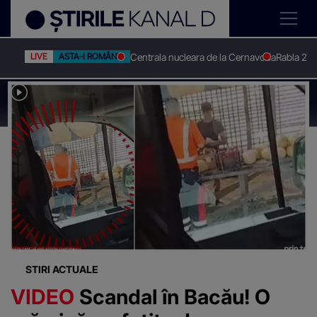
Centrala nucleara de la Cernavoda
Rabla 20
LIVE
ASTA-I ROMÂNIA
Stirile Kanal D
Ambulanta
Știri despre
"Ambulanta"
STIRI ACTUALE
VIDEO
Scandal în Bacău! O