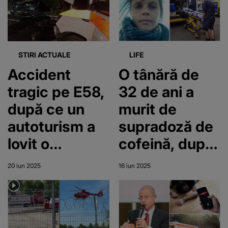
fost oprit cu
ambulanță și
focuri de armă
au pierit pe
loc
STIRI ACTUALE
LIFE
Accident
O tânără de
tragic pe E58,
32 de ani a
după ce un
murit de
autoturism a
supradoză de
lovit o
cofeină, după
ambulanță.
ce a așteptat
20 iun 2025
16 iun 2025
Două
7 ore să vină
persoane au
salvarea
murit și alte