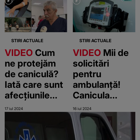
Un tânăr a
fost dus de
încercat să
urgență la
facă rost de
Terapie
un mop, să-și
Intensivă
STIRI ACTUALE
STIRI ACTUALE
lovească mai
VIDEO
Cum
VIDEO
Mii de
bine
ne protejăm
solicitări
adversarii
de caniculă?
pentru
Iată care sunt
ambulanță!
afecțiunile
Canicula
provocate cel
crește
17 iul 2024
16 iul 2024
mai frecvent
numărul
de căldura
oamenilor
excesivă!
care sună la