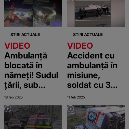
STIRI ACTUALE
STIRI ACTUALE
VIDEO
VIDEO
Ambulanță
Accident cu
blocată în
ambulanță în
nămeți! Sudul
misiune,
țării, sub
soldat cu 3
asediul
răniți, în
18 feb 2025
11 feb 2025
zăpezilor
Oradea