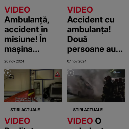
VIDEO
VIDEO
Ambulanță,
Accident cu
accident în
ambulanța!
misiune! În
Două
mașina
persoane au
salvării se afla
fost rănite
20 nov 2024
07 nov 2024
o pacientă
STIRI ACTUALE
STIRI ACTUALE
VIDEO
VIDEO
O