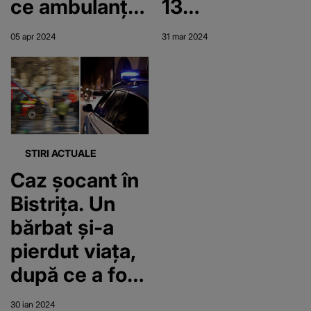
ce ambulanța
13
în care se afla
Septembrie.
05 apr 2024
31 mar 2024
a luat foc.
Șapte
Cum s-a
persoane
produs
implicate în
incidentul?
accidentul
rutier, inclusiv
STIRI ACTUALE
un copil
Caz șocant în
Bistrița. Un
bărbat și-a
pierdut viața,
după ce a fost
lovit de o
30 ian 2024