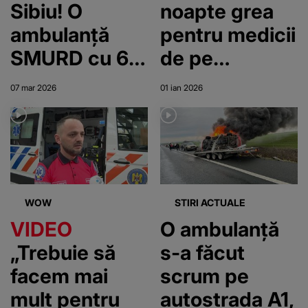
Sibiu! O
noapte grea
ambulanță
pentru medicii
SMURD cu 6
de pe
persoane s-a
ambulanță
07 mar 2026
01 ian 2026
răsturnat. A
fost activat
Planul Roșu de
Intervenție
WOW
STIRI ACTUALE
VIDEO
O ambulanță
„Trebuie să
s-a făcut
facem mai
scrum pe
mult pentru
autostrada A1,