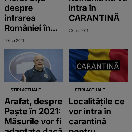
despre
intra în
intrarea
CARANTINĂ
României în
20 mar 2021
lockdown. Va
20 mar 2021
intra sau nu
țara din nou în
carantină
STIRI ACTUALE
STIRI ACTUALE
Arafat, despre
Localitățile ce
Paște în 2021:
vor intra în
Măsurile vor fi
carantină
adaptate dacă
pentru