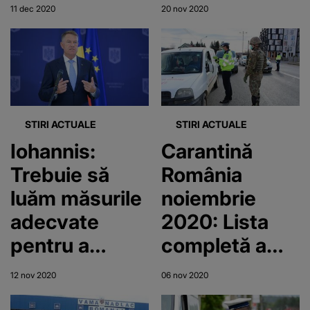
prelungirea
Date oficiale
11 dec 2020
20 nov 2020
stării de
noiembrie
alertă. Pentru
2020
câte zile sunt
valabile
măsurile
STIRI ACTUALE
STIRI ACTUALE
Iohannis:
Carantină
Trebuie să
România
luăm măsurile
noiembrie
adecvate
2020: Lista
pentru a
completă a
reduce
restricţiilor
12 nov 2020
06 nov 2020
mobilitatea
care se aplică