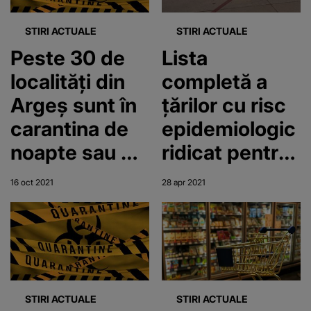
STIRI ACTUALE
STIRI ACTUALE
Peste 30 de
Lista
localități din
completă a
Argeș sunt în
ţărilor cu risc
carantina de
epidemiologic
noapte sau de
ridicat pentru
weekend,
care se
16 oct 2021
28 apr 2021
începând cu
instituie
această
carantina la
dimineață
întoarcerea în
România
STIRI ACTUALE
STIRI ACTUALE