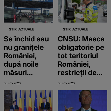
oamenilor
de luni
STIRI ACTUALE
STIRI ACTUALE
Se închid sau
CNSU: Masca
nu graniţele
obligatorie pe
României,
tot teritoriul
după noile
României,
măsuri
restricții de
anunţate joi
circulație
06 nov 2020
06 nov 2020
seara de
noaptea,
Iohannis şi
cursuri online,
Orban?
munca de