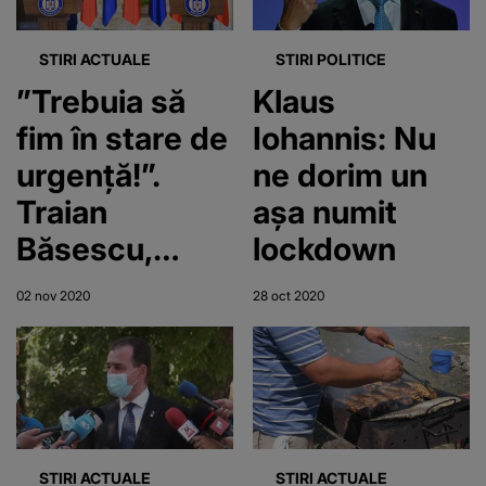
acasă,
reuniuni și
STIRI ACTUALE
STIRI POLITICE
petreceri
”Trebuia să
Klaus
interzise și
fim în stare de
Iohannis: Nu
magazine cu
urgență!”.
ne dorim un
program scurt
Traian
aşa numit
Băsescu,
lockdown
critici dure
02 nov 2020
28 oct 2020
STIRI ACTUALE
STIRI ACTUALE