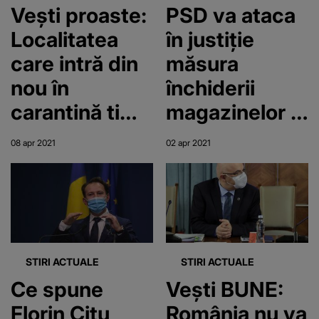
Vești proaste:
PSD va ataca
Localitatea
în justiție
care intră din
măsura
nou în
închiderii
carantină timp
magazinelor la
de 14 zile
ora 18:00
08 apr 2021
02 apr 2021
STIRI ACTUALE
STIRI ACTUALE
Ce spune
Vești BUNE:
Florin Cițu
România nu va