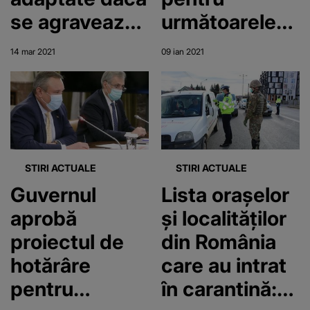
se agravează
următoarele
situația
14 zile
14 mar 2021
09 ian 2021
STIRI ACTUALE
STIRI ACTUALE
Guvernul
Lista oraşelor
aprobă
şi localităţilor
proiectul de
din România
hotărâre
care au intrat
pentru
în carantină: