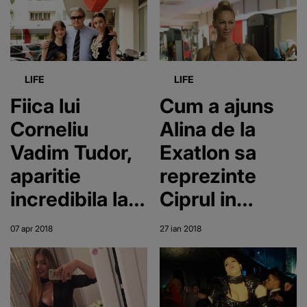
sa o vezi pe
"Printesa
Razboinica" in
postura asta!
LIFE
LIFE
Fiica lui
Cum a ajuns
Corneliu
Alina de la
Vadim Tudor,
Exatlon sa
aparitie
reprezinte
incredibila la o
Ciprul in
petrecere!
competitiile
07 apr 2018
27 ian 2018
Jeni s-a
internationale
deghizat intr-
de culturism?
o asistenta
Imagini