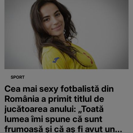
lumea showbiz-
ului!
SPORT
Cea mai sexy fotbalistă din
România a primit titlul de
jucătoarea anului: „Toată
lumea îmi spune că sunt
frumoasă şi că aş fi avut un