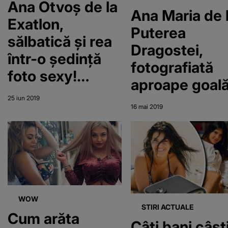
Ana Otvoș de la
Ana Maria de 
Exatlon,
Puterea
sălbatică și rea
Dragostei,
într-o ședință
fotografiată
foto sexy!
aproape goală
Războinica ”a
Imaginile sex
25 iun 2019
rupt” aparatele
16 mai 2019
frumoasa
la sală după
concurentă
întoarcerea din
Dominicană
WOW
STIRI ACTUALE
Cum arăta
Câţi bani câşt