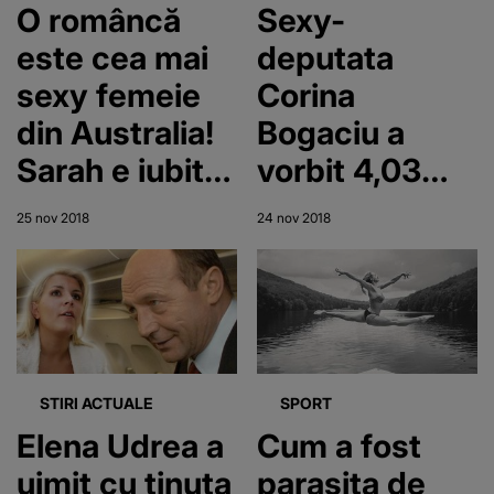
O româncă
Sexy-
este cea mai
deputata
sexy femeie
Corina
din Australia!
Bogaciu a
Sarah e iubita
vorbit 4,03
unui fotbalist
minute de la
25 nov 2018
24 nov 2018
celebru!
tribună în 2 ani
de mandat!
Săptămâna
trecută a
demisionat
STIRI ACTUALE
SPORT
din PSD şi a
Elena Udrea a
Cum a fost
devenit
uimit cu ţinuta
parasita de