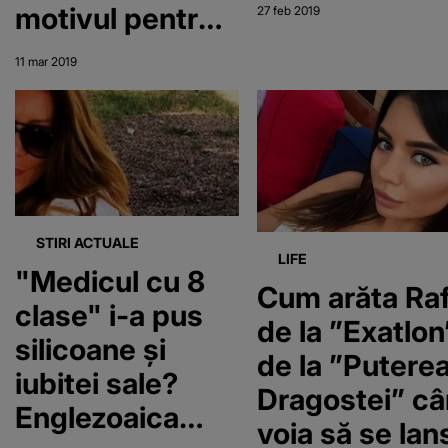
motivul pentru
27 feb 2019
care fosta
11 mar 2019
Faimoasă de la
Exatlon s-a
dezbrăcat!
FOTO
STIRI ACTUALE
LIFE
"Medicul cu 8
Cum arăta Raf
clase" i-a pus
de la ”Exatlon
silicoane şi
de la ”Putere
iubitei sale?
Dragostei” c
Englezoaica
voia să se la