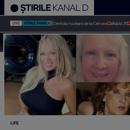
Centrala nucleara de la Cernavoda
Rabla 20
LIVE
STIRILE KANAL D
Stirile Kanal D
Sexy
Știri despre
"Sexy"
LIFE