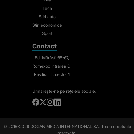
Tech
Stiri auto
Stiri economice
Sport
Contact
Bd. Mărăști 65-67,
Romexpo Intrarea C,
Pavilion T, sector 1
Urmărește-ne
pe rețelele sociale:
© 2016-2026 DOGAN MEDIA INTERNATIONAL SA, Toate drepturile
rezervate.