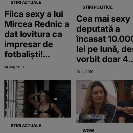
STIRI ACTUALE
STIRI POLITICE
Fiica sexy a lui
Cea mai sexy
Mircea Rednic a
deputată a
dat lovitura ca
încasat 10.00
impresar de
lei pe lună, de
fotbalişti!
vorbit doar 4
Afacerea Luanei
minute în doi 
14 aug 2019
merge din ce în
16 iul 2019
de mandat! C
ce mai bine!
Bogaciu locui
într-o vilă de
metri pătraţi!
STIRI ACTUALE
WOW