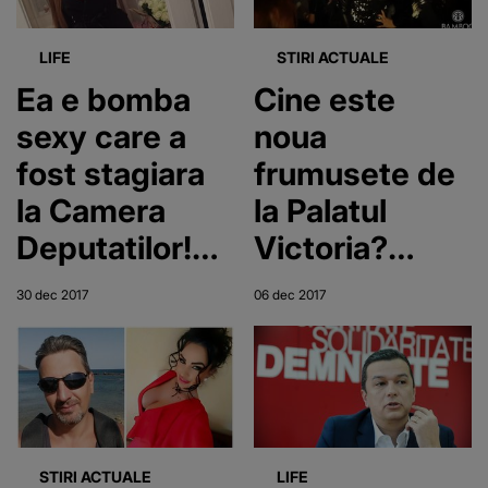
provocatoare!
incendiare cu
FOTO
sexy-
LIFE
STIRI ACTUALE
concurenta de
Ea e bomba
Cine este
la Exatlon
sexy care a
noua
fost stagiara
frumusete de
la Camera
la Palatul
Deputatilor!
Victoria?
Fotomodelul
Daiana Nitu
30 dec 2017
06 dec 2017
Madalina
este fiica unor
Petrean
florari bogati,
studiaza
conduce o
Stiintele
limuzina de
politice si
lux si a
STIRI ACTUALE
LIFE