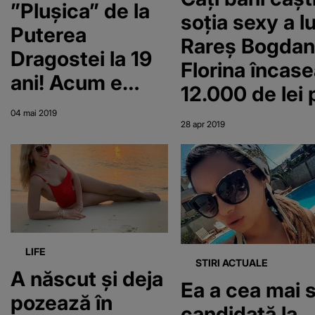
”Pluşica” de la
soţia sexy a lu
Puterea
Rareş Bogdan
Dragostei la 19
Florina încas
ani! Acum e
12.000 de lei 
bombă sexy,
lună ca jurist 
04 mai 2019
atunci...
28 apr 2019
ocupă de o
florărie, o ca
şi o sală de
fitness!
LIFE
STIRI ACTUALE
A născut și deja
Ea a cea mai 
pozează în
candidată la