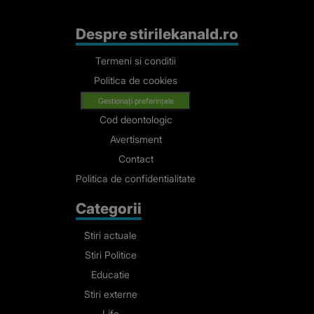
Despre stirilekanald.ro
Termeni si conditii
Politica de cookies
Gestionați preferințele
Cod deontologic
Avertisment
Contact
Politica de confidentialitate
Categorii
Stiri actuale
Stiri Politice
Educatie
Stiri externe
Life