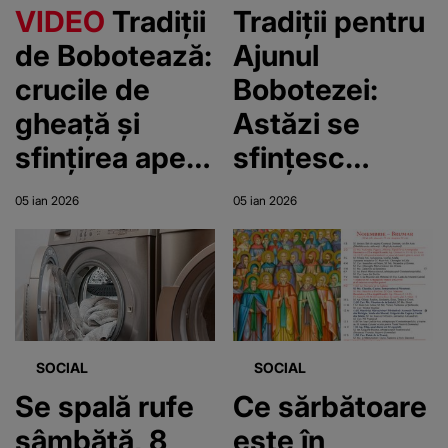
VIDEO
Tradiții
Tradiții pentru
de Bobotează:
Ajunul
crucile de
Bobotezei:
gheață și
Astăzi se
sfințirea apei
sfințesc
în județele
apele. Ce nu
05 ian 2026
05 ian 2026
Suceava,
este bine să
Constanța și
faci pe 5
Galați
ianuarie
2026?
SOCIAL
SOCIAL
Se spală rufe
Ce sărbătoare
sâmbătă, 8
este în