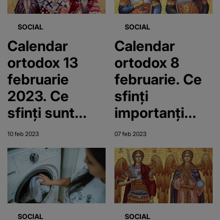
SOCIAL
SOCIAL
Calendar
Calendar
ortodox 13
ortodox 8
februarie
februarie. Ce
2023. Ce
sfinți
sfinți sunt
importanți
prăznuiți luni
sunt celebrați
10 feb 2023
07 feb 2023
în Biserica
în această zi?
Ortodoxă?
SOCIAL
SOCIAL