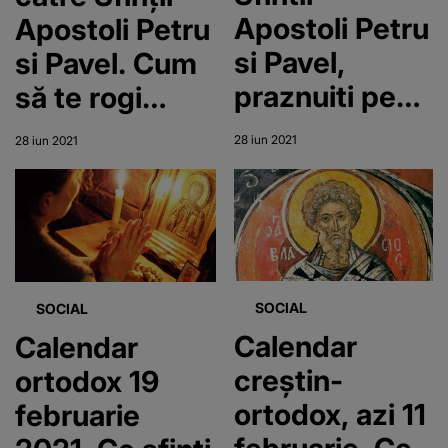
Apostoli Petru
Apostoli Petru
si Pavel,
si Pavel. Cum
praznuiti pe
să te rogi
29 iunie
pentru
28 iun 2021
28 iun 2021
bunăstare
SOCIAL
SOCIAL
Calendar
Calendar
creștin-
ortodox 19
ortodox, azi 11
februarie