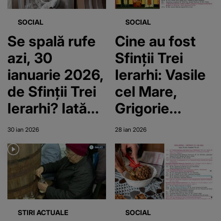
SOCIAL
SOCIAL
Se spală rufe
Cine au fost
azi, 30
Sfinții Trei
ianuarie 2026,
Ierarhi: Vasile
de Sfinții Trei
cel Mare,
Ierarhi? Iată
Grigorie
ce spun
Teologul și
30 ian 2026
28 ian 2026
preoții
Ioan Gură de
Aur? Viața și
minunile lor
STIRI ACTUALE
SOCIAL