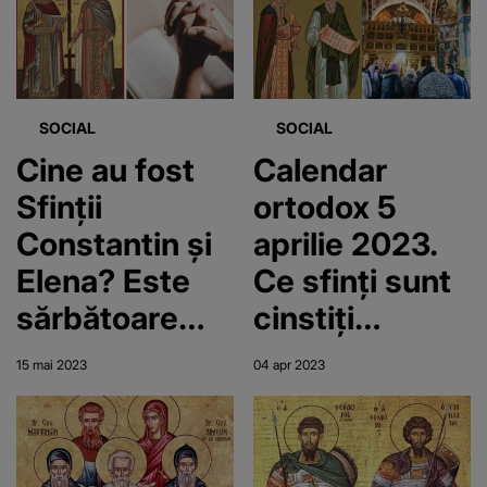
SOCIAL
SOCIAL
Cine au fost
Calendar
Sfinții
ortodox 5
Constantin și
aprilie 2023.
Elena? Este
Ce sfinți sunt
sărbătoare
cinstiți
mare pentru
miercuri?
15 mai 2023
04 apr 2023
creștini pe 21
mai!