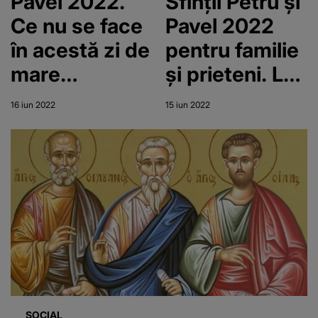
Pavel 2022.
Sfinții Petru și
Ce nu se face
Pavel 2022
în acestă zi de
pentru familie
mare
și prieteni. La
sărbătoare
mulți ani!
16 iun 2022
15 iun 2022
SOCIAL