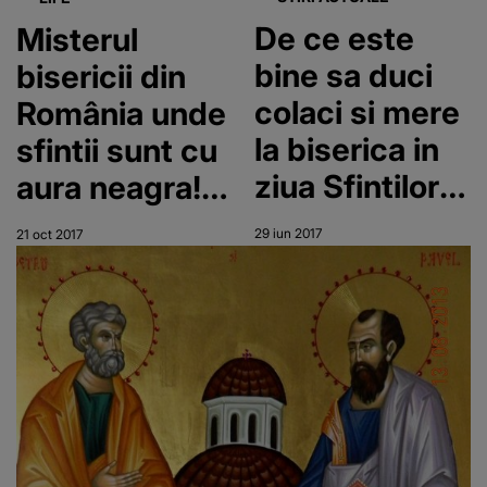
De ce este
Misterul
bine sa duci
bisericii din
colaci si mere
România unde
la biserica in
sfintii sunt cu
ziua Sfintilor
aura neagra! E
Petru si Pavel
singura din
29 iun 2017
21 oct 2017
lume in care
sfintii tin doliu