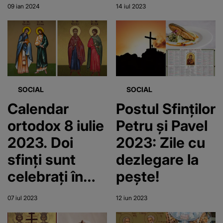
2024?
sâmbăta
09 ian 2024
14 iul 2023
Biserica
aceasta?
Ortodoxă
Română
cinstește doi
sfinți
SOCIAL
SOCIAL
Calendar
Postul Sfinților
ortodox 8 iulie
Petru și Pavel
2023. Doi
2023: Zile cu
sfinți sunt
dezlegare la
celebrați în
pește!
această zi
07 iul 2023
12 iun 2023