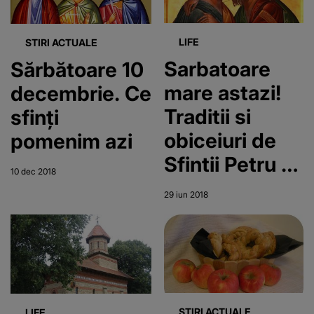
LIFE
STIRI ACTUALE
Sarbatoare
Sărbătoare 10
mare astazi!
decembrie. Ce
Traditii si
sfinți
obiceiuri de
pomenim azi
Sfintii Petru si
10 dec 2018
Pavel. Ce nu
29 iun 2018
au voie
femeile sa
faca sub nicio
forma in
aceasta zi
STIRI ACTUALE
LIFE