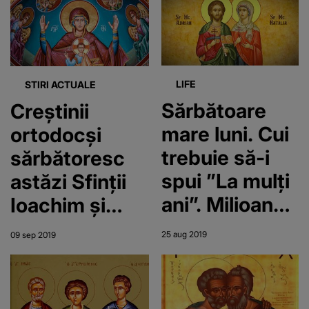
sărbătoriți
LIFE
STIRI ACTUALE
Sărbătoare
Creștinii
mare luni. Cui
ortodocși
trebuie să-i
sărbătoresc
spui ”La mulți
astăzi Sfinții
ani”. Milioane
Ioachim și
de români
Ana, părinții
25 aug 2019
09 sep 2019
poartă aceste
Fecioarei
nume
Maria