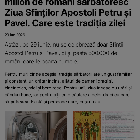
milion de români sărbătoresc
Ziua Sfinților Apostoli Petru și
Pavel. Care este tradiția zilei
29 iun 2026
Astăzi, pe 29 iunie, nu se celebrează doar Sfinții
Apostol Petru și Pavel, ci și peste 500.000 de
români care le poartă numele.
Pentru mulți dintre aceștia, tradiția sărbătorii are un gust familiar
și constant: un grătar încins, alături de oameni dragi și,
bineînțeles, mici și bere rece. Pentru unii, ziua începe cu urări și
gânduri bune, iar pentru alții cu o căutare a celor dragi cu care
să petreacă. Există și persoane care, deși nu au...