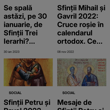
Se spală
Sfinții Mihail și
astăzi, pe 30
Gavril 2022:
ianuarie, de
Cruce roșie în
Sfinții Trei
calendarul
Ierarhi?
ortodox. Ce
Răspunsul
nu ai voie să
30 ian 2023
08 nov 2022
preoților!
faci pe 8
noiembrie?
SOCIAL
SOCIAL
Sfinții Petru și
Mesaje de