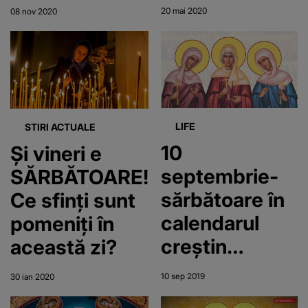
2020 pentru a
sărbătoare
20 mai 2020
08 nov 2020
avea noroc
mare
până la
sfârşitul
anului?
LIFE
STIRI ACTUALE
10
Și vineri e
septembrie-
SĂRBĂTOARE!
sărbătoare în
Ce sfinți sunt
calendarul
pomeniți în
creștin
această zi?
ortodox. Vezi
10 sep 2019
30 ian 2020
sfinții