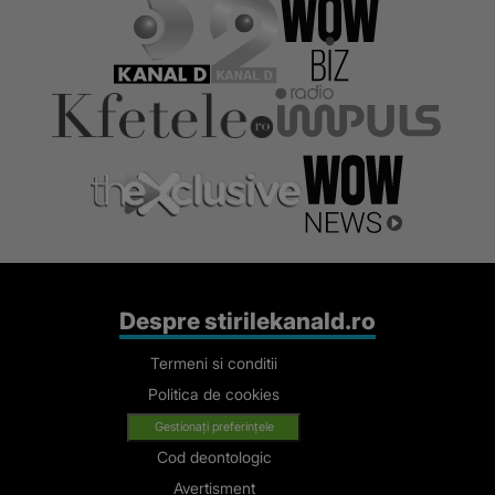
parintele. Au
fost mari, cica
la ei sa ne
rugam"
Despre stirilekanald.ro
Termeni si conditii
Politica de cookies
Gestionați preferințele
Cod deontologic
Avertisment