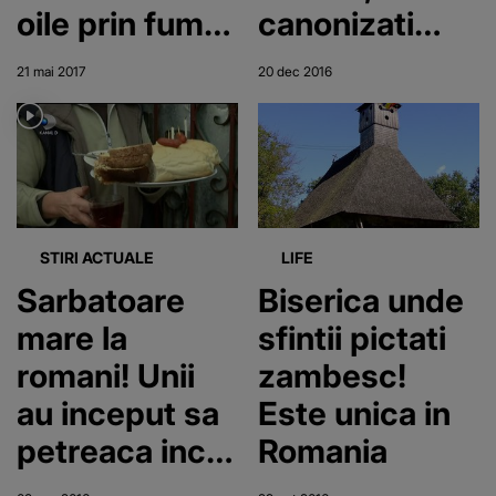
oile prin fum.
canonizati
Traditii si
dupa sute de
21 mai 2017
20 dec 2016
superstitii
ani! Locuiau in
legate de
chilii in
aceasta
stanca, iar la
sarbatoare
ruga unuia
dintre ei un
STIRI ACTUALE
LIFE
izvor a aparut
Sarbatoare
Biserica unde
peste noapte
mare la
sfintii pictati
romani! Unii
zambesc!
au inceput sa
Este unica in
petreaca inca
Romania
de dimineata