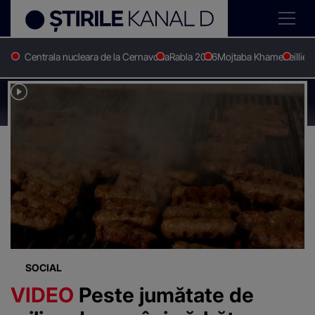
Centrala nucleara de la Cernavoda
Rabla 2026
Mojtaba Khamenei
Ilie 
Stirile Kanal D
Sfintii
Știri despre
"Sfintii"
SOCIAL
VIDEO
Peste jumătate de