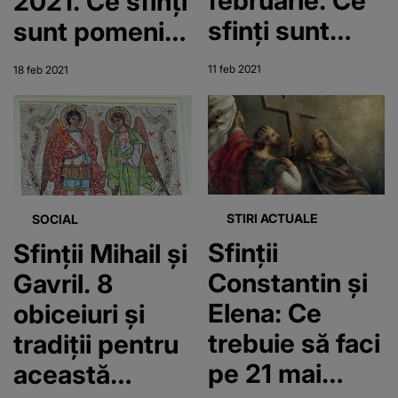
februarie. Ce
2021. Ce sfinți
sfinți sunt
sunt pomeniți
prăznuiți
în această zi
11 feb 2021
18 feb 2021
astăzi
STIRI ACTUALE
SOCIAL
Sfinţii
Sfinții Mihail și
Constantin şi
Gavril. 8
Elena: Ce
obiceiuri și
trebuie să faci
tradiții pentru
pe 21 mai
această