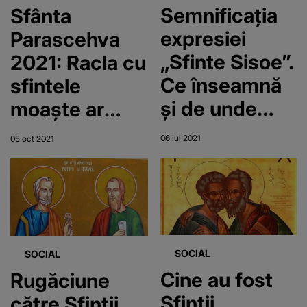
Semnificaţia
Sfânta
expresiei
Parascehva
„Sfinte Sisoe”.
2021: Racla cu
Ce înseamnă
sfintele
și de unde
moaşte ar
provine
putea fi
06 iul 2021
05 oct 2021
scoasă mai
devreme.
Anunțul făcut
de primarul
Mihai Chirica
SOCIAL
SOCIAL
Cine au fost
Rugăciune
Sfintii
către Sfinții