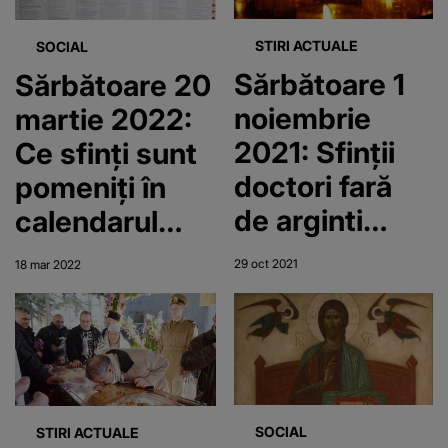
STIRI ACTUALE
SOCIAL
Sărbătoare 1
Sărbătoare 20
noiembrie
martie 2022:
2021: Sfinţii
Ce sfinţi sunt
doctori fară
pomeniţi în
de arginti
calendarul
Cosma şi
ortodox?
29 oct 2021
18 mar 2022
Damian
SOCIAL
STIRI ACTUALE