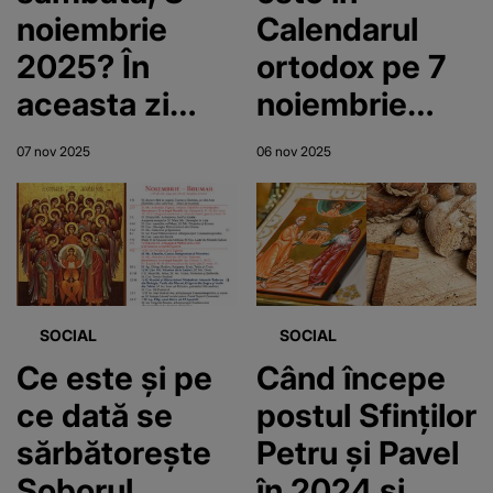
noiembrie
Calendarul
2025? În
ortodox pe 7
aceasta zi
noiembrie
sunt
2025, în
07 nov 2025
06 nov 2025
sărbătoriți
Ajunul Sfinților
Sfinții Mihail și
Mihail și
Gavril
Gavril?
SOCIAL
SOCIAL
Ce este și pe
Când începe
ce dată se
postul Sfinților
sărbătorește
Petru și Pavel
Soborul
în 2024 și