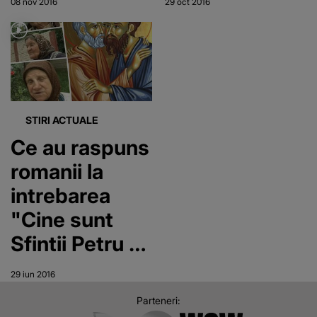
08 nov 2016
29 oct 2016
asa ca au uitat
ce
sarbatoresc:
"Sunt trei
sfinti -
STIRI ACTUALE
Arhanghel,
Ce au raspuns
Mihail si
romanii la
Gavril"
intrebarea
"Cine sunt
Sfintii Petru si
Pavel?': "E,
29 iun 2016
am uitat, ne-a
Parteneri:
spus