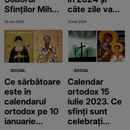
Sfinților Mihail
câte zile va
și Gavril? Este
dura?
03 nov 2025
13 mai 2024
cruce roșie în
Calendarul
ortodox
SOCIAL
SOCIAL
Ce sărbătoare
Calendar
este în
ortodox 15
calendarul
iulie 2023. Ce
ortodox pe 10
sfinți sunt
ianuarie
celebrați