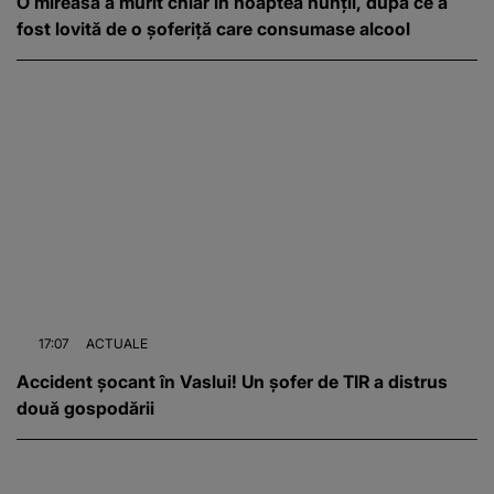
O mireasă a murit chiar în noaptea nunții, după ce a
fost lovită de o șoferiță care consumase alcool
17:07
ACTUALE
Accident șocant în Vaslui! Un șofer de TIR a distrus
două gospodării