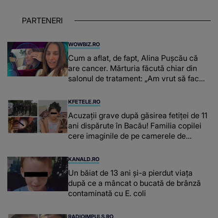
PARTENERI
WOWBIZ.RO
Cum a aflat, de fapt, Alina Pușcău că
are cancer. Mărturia făcută chiar din
salonul de tratament: „Am vrut să fac
niște genuflexiuni și a început să mă
înțepe sânul”
KFETELE.RO
Acuzații grave după găsirea fetiței de 11
ani dispărute în Bacău! Familia copilei
cere imaginile de pe camerele de
supraveghere: „Nu s-a mai dus sora
mea...”
KANALD.RO
Un băiat de 13 ani și-a pierdut viața
după ce a mâncat o bucată de brânză
contaminată cu E. coli
RADIOIMPULS.RO