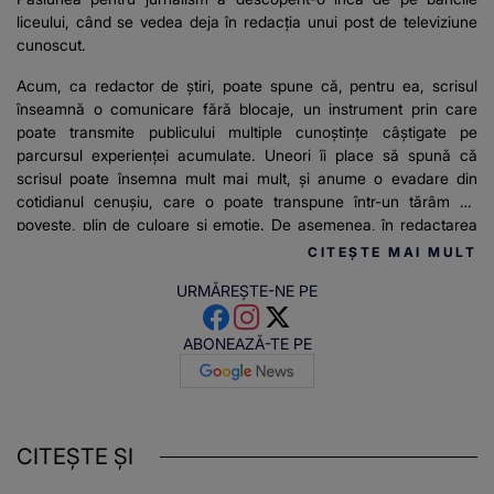
liceului, când se vedea deja în redacția unui post de televiziune
cunoscut.
Acum, ca redactor de știri, poate spune că, pentru ea, scrisul
înseamnă o comunicare fără blocaje, un instrument prin care
poate transmite publicului multiple cunoștințe câștigate pe
parcursul experienței acumulate. Uneori îi place să spună că
scrisul poate însemna mult mai mult, și anume o evadare din
cotidianul cenușiu, care o poate transpune într-un tărâm de
poveste, plin de culoare și emoție. De asemenea, în redactarea
articolelor pentru stirilekanald.ro îi place să relateze mereu
CITEȘTE MAI MULT
adevărul și informațiile de actualitate.
URMĂREȘTE-NE PE
ABONEAZĂ-TE PE
CITEȘTE ȘI