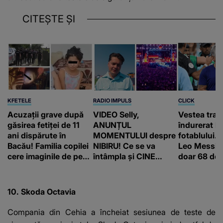
CITEȘTE ȘI
KFETELE
RADIO IMPULS
CLICK
Acuzații grave după
VIDEO Selly,
Vestea trag
găsirea fetiței de 11
ANUNȚUL
îndurerat l
ani dispărute în
MOMENTULUI despre
fotablului. T
Bacău! Familia copilei
NIBIRU! Ce se va
Leo Messi a
cere imaginile de pe
întâmpla și CINE
doar 68 de 
camerele de
SUNT CEI VIZAȚI de
supraveghere: „Nu s-
această situație: "Îmi
a mai dus sora mea...”
e ciudă că..."
10. Skoda Octavia
Compania din Cehia a încheiat sesiunea de teste de