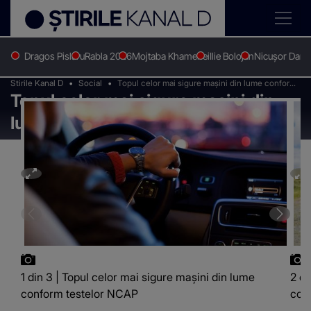
Dragos Pislaru
Rabla 2026
Mojtaba Khamenei
Ilie Bolojan
Nicușor Dan
Stirile Kanal D
Social
Topul celor mai sigure mașini din lume conform
Topul celor mai sigure mașini din
testelor NCAP
lume conform testelor NCAP
1 din 3 | Topul celor mai sigure mașini din lume
2 di
conform testelor NCAP
con