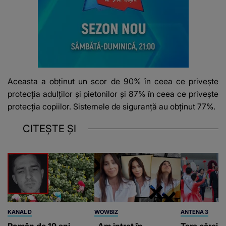
Aceasta a obținut un scor de 90% în ceea ce privește
protecția adulților și pietonilor și 87% în ceea ce privește
protecția copiilor. Sistemele de siguranță au obținut 77%.
CITEȘTE ȘI
KANAL D
WOWBIZ
ANTENA 3
Român de 19 ani,
„Am intrat în
Țara căreia 