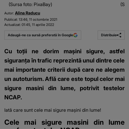
(Sursa foto: PixaBay)
(Sur
Alina Raducu
Autor:
Publicat:
13:46, 11 octombrie 2021
Actualizat:
01:45, 11 aprilie 2022
Distribuie
Adaugă-ne ca sursă preferată în Google
Cu toții ne dorim mașini sigure, astfel
siguranța în trafic reprezintă unul dintre cele
mai importante criterii după care ne alegem
un autoturism. Află care este topul celor mai
sigure masini din lume, potrivit testelor
NCAP.
Iată care sunt cele mai sigure mașini din lume!
Cele mai sigure masini din lume