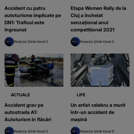
Accident cu patru
Etapa Women Rally de la
autoturisme implicate pe
Cluj a încheiat
DN1: Traficul este
senzaṭional anul
îngreunat
competiṭional 2021
Redacția Știrile Kanal D
Redacția Știrile Kanal D
ACTUALE
LIFE
Accident grav pe
Un artist celebru a murit
autostrada A1:
într-un accident de
Autoturism în flăcări
mașină
Redacția Știrile Kanal D
Redacția Știrile Kanal D