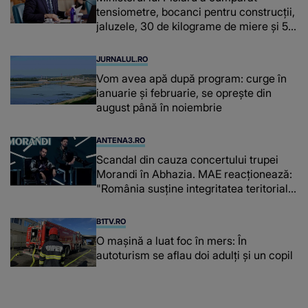
tensiometre, bocanci pentru construcții,
jaluzele, 30 de kilograme de miere și 50
de kilograme de cafea
JURNALUL.RO
Vom avea apă după program: curge în
ianuarie și februarie, se oprește din
august până în noiembrie
ANTENA3.RO
Scandal din cauza concertului trupei
Morandi în Abhazia. MAE reacționează:
"România susține integritatea teritorială
a Georgiei"
B1TV.RO
O maşină a luat foc în mers: În
autoturism se aflau doi adulți și un copil