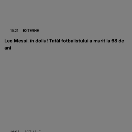
15:21
EXTERNE
Leo Messi, în doliu! Tatăl fotbalistului a murit la 68 de
ani
14:04
ACTUALE