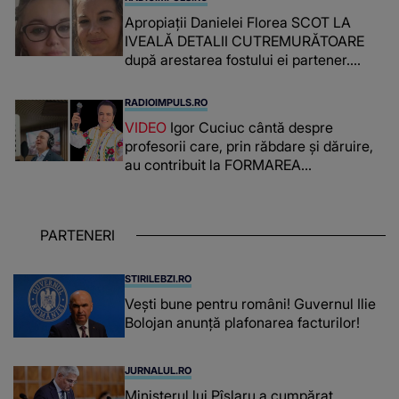
Apropiații Danielei Florea SCOT LA
IVEALĂ DETALII CUTREMURĂTOARE
după arestarea fostului ei partener.
PRIN CE A FOST NEVOITĂ să treacă
românca ucisă în Italia și ascunsă în
RADIOIMPULS.RO
lada unui pat: " Îmi pare rău că nu am
VIDEO
Igor Cuciuc cântă despre
reușit să fac mai mult pentru ea și..."
profesorii care, prin răbdare și dăruire,
au contribuit la FORMAREA
OAMENILOR DE ASTĂZI. Ce spune
despre dascălii care lasă amprente
puternice ÎN SUFLETELE ELEVILOR,
PARTENERI
chiar și după trecerea anilor: "De
fiecare dată când..."
STIRILEBZI.RO
Vești bune pentru români! Guvernul Ilie
Bolojan anunță plafonarea facturilor!
JURNALUL.RO
Ministerul lui Pîslaru a cumpărat