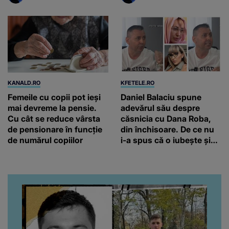
KANALD.RO
KFETELE.RO
Femeile cu copii pot ieși
Daniel Balaciu spune
mai devreme la pensie.
adevărul său despre
Cu cât se reduce vârsta
căsnicia cu Dana Roba,
de pensionare în funcție
din închisoare. De ce nu
de numărul copiilor
i-a spus că o iubește și
ce s-a întâmplat când au
venit fetițele pe lume:
“Am suflet mare. Eu am
ajutat-o.”