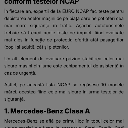
conform testelor NCAP
În fiecare an,
experții de la EURO NCAP fac teste pentru
depistarea acelor mașini
de pe piață care ne pot oferi cea
mai mare siguranță în trafic. Așadar, autoturismele
trebuie să treacă acele teste de impact, fiind evaluate
mai ales în funcție de protecția oferită atât pasagerilor
(copii și adulți), cât și pietonilor.
Un alt element de evaluare privind stabilirea celor mai
sigure mașini din lume este echipamentul de asistență în
caz de urgență.
Astfel, pe această lista NCAP se regăsesc 10 modele
mărci, acestea fiind cele mai sigure în urma testelor de
siguranță.
1. Mercedes-Benz Clasa A
Mercedes-Benz se află pe primul loc în topul celor mai
sigure mașini din lume la categoria „Small Family Car“