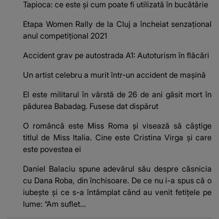
Tapioca: ce este și cum poate fi utilizată în bucătărie
Etapa Women Rally de la Cluj a încheiat senzaṭional
anul competiṭional 2021
Accident grav pe autostrada A1: Autoturism în flăcări
Un artist celebru a murit într-un accident de mașină
El este militarul în vârstă de 26 de ani găsit mort în
pădurea Babadag. Fusese dat dispărut
O româncă este Miss Roma și visează să câștige
titlul de Miss Italia. Cine este Cristina Virga și care
este povestea ei
Daniel Balaciu spune adevărul său despre căsnicia
cu Dana Roba, din închisoare. De ce nu i-a spus că o
iubește și ce s-a întâmplat când au venit fetițele pe
lume: “Am suflet...