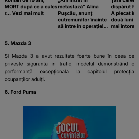
MORT după ce a cules
metastază” Alina
dispărut Pr
r... Vezi mai mult
Pușcău, anunț
A plecat în
cutremurător înainte
două luni și
să intre în operație!
mai întors
Vedeta a transmis un
mesaj emoționant
5. Mazda 3
fanilor
Și Mazda 3 a avut rezultate foarte bune în ceea ce
priveste siguranta in trafic, modelul demonstrând o
performanță excepțională la capitolul protecția
ocupanților adulți.
6. Ford Puma