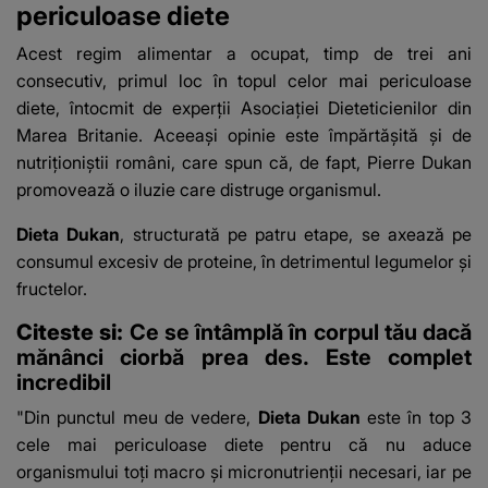
periculoase diete
Acest regim alimentar a ocupat, timp de trei ani
consecutiv, primul loc în topul celor mai periculoase
diete, întocmit de experţii Asociaţiei Dieteticienilor din
Marea Britanie. Aceeaşi opinie este împărtăşită şi de
nutriţioniştii români, care spun că, de fapt, Pierre Dukan
promovează o iluzie care distruge organismul.
Dieta Dukan
, structurată pe patru etape, se axează pe
consumul excesiv de proteine, în detrimentul legumelor şi
fructelor.
Citeste si:
Ce se întâmplă în corpul tău dacă
mănânci ciorbă prea des. Este complet
incredibil
"Din punctul meu de vedere,
Dieta Dukan
este în top 3
cele mai periculoase diete pentru că nu aduce
organismului toţi macro şi micronutrienţii necesari, iar pe