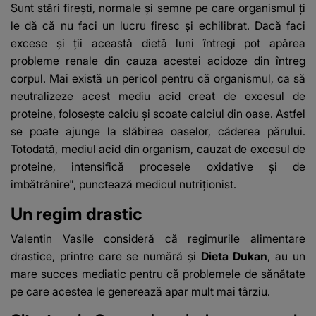
Sunt stări fireşti, normale şi semne pe care organismul ţi
le dă că nu faci un lucru firesc şi echilibrat. Dacă faci
excese şi ţii această dietă luni întregi pot apărea
probleme renale din cauza acestei acidoze din întreg
corpul. Mai există un pericol pentru că organismul, ca să
neutralizeze acest mediu acid creat de excesul de
proteine, foloseşte calciu şi scoate calciul din oase. Astfel
se poate ajunge la slăbirea oaselor, căderea părului.
Totodată, mediul acid din organism, cauzat de excesul de
proteine, intensifică procesele oxidative şi de
îmbătrânire", punctează medicul nutriţionist.
Un regim drastic
Valentin Vasile consideră că regimurile alimentare
drastice, printre care se numără şi
Dieta Dukan
, au un
mare succes mediatic pentru că problemele de sănătate
pe care acestea le generează apar mult mai târziu.