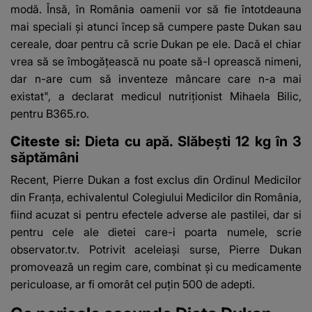
modă. Însă, în România oamenii vor să fie întotdeauna
mai speciali şi atunci încep să cumpere paste Dukan sau
cereale, doar pentru că scrie Dukan pe ele. Dacă el chiar
vrea să se îmbogăţească nu poate să-l oprească nimeni,
dar n-are cum să inventeze mâncare care n-a mai
existat", a declarat medicul nutriţionist Mihaela Bilic,
pentru B365.ro.
Citeste si:
Dieta cu apă. Slăbeşti 12 kg în 3
săptămâni
Recent, Pierre Dukan a fost exclus din Ordinul Medicilor
din Franţa, echivalentul Colegiului Medicilor din România,
fiind acuzat si pentru efectele adverse ale pastilei, dar si
pentru cele ale dietei care-i poarta numele, scrie
observator.tv. Potrivit aceleiaşi surse, Pierre Dukan
promovează un regim care, combinat şi cu medicamente
periculoase, ar fi omorât cel puţin 500 de adepti.