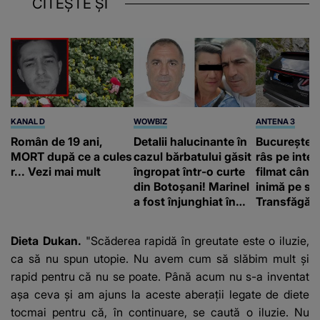
CITEȘTE ȘI
KANAL D
WOWBIZ
ANTENA 3
Român de 19 ani,
Detalii halucinante în
Bucureștean
MORT după ce a cules
cazul bărbatului găsit
râs pe inter
r... Vezi mai mult
îngropat într-o curte
filmat când
din Botoșani! Marinel
inimă pe st
a fost înjunghiat în
Transfăgăr
inimă, iar concubina
„Anna, ține-
lui se numără printre
acasă”
Dieta Dukan.
"Scăderea rapidă în greutate este o iluzie,
suspecți
ca să nu spun utopie. Nu avem cum să slăbim mult şi
rapid pentru că nu se poate. Până acum nu s-a inventat
aşa ceva şi am ajuns la aceste aberaţii legate de diete
tocmai pentru că, în continuare, se caută o iluzie. Nu