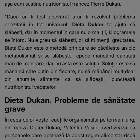
aşa cum susţine nutriţionistul francez Pierre Dukan.
"Dacă ar fi fost adevărat s-ar fi rezolvat problema
obezităţii în tot universul.
Dieta Dukan
te ajută să
slăbeşti, dar în momentul în care nu o mai ţii, kilogramele
se întorc. Nu e greu să slăbeşti, ci să îţi menţii greutatea.
Dieta Dukan este o metodă prin care se păcăleşte un pic
metabolismul şi se slăbeşte repede mâncând cantităţi
mari de mâncare, dar nu asta este soluţia. Soluţia este să
mănânci câte puţin din fiecare, nu să mănânci mult doar
din anumite alimente ca să slăbeşti", punctează
nutriţionistul vedetelor.
Dieta Dukan. Probleme de sănătate
grave
În ceea ce priveşte reacţiile organismului pe termen lung,
din cauza Dietei Dukan, Valentin Vasile avertizează că
persoanele care apelează la acest regim alimentar riscă