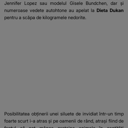
Jennifer Lopez sau modelul Gisele Bundchen, dar şi
numeroase vedete autohtone au apelat la
Dieta Dukan
pentru a scăpa de kilogramele nedorite.
Posibilitatea obţinerii unei siluete de invidiat într-un timp
foarte scurt i-a atras şi pe oamenii de rând, atraşi fiind de
faptul că pot mânca proteine animale în cantităţi