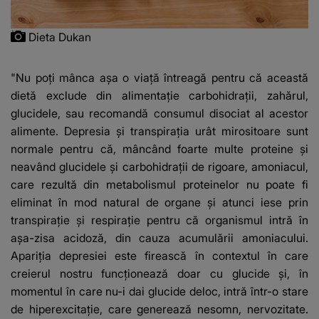
Dieta Dukan
"Nu poţi mânca aşa o viaţă întreagă pentru că această
dietă exclude din alimentaţie carbohidraţii, zahărul,
glucidele, sau recomandă consumul disociat al acestor
alimente. Depresia şi transpiraţia urât mirositoare sunt
normale pentru că, mâncând foarte multe proteine şi
neavând glucidele şi carbohidraţii de rigoare, amoniacul,
care rezultă din metabolismul proteinelor nu poate fi
eliminat în mod natural de organe şi atunci iese prin
transpiraţie şi respiraţie pentru că organismul intră în
aşa-zisa acidoză, din cauza acumulării amoniacului.
Apariţia depresiei este firească în contextul în care
creierul nostru funcţionează doar cu glucide şi, în
momentul în care nu-i dai glucide deloc, intră într-o stare
de hiperexcitaţie, care generează nesomn, nervozitate.