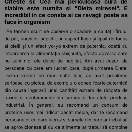
Citeste si:
Cea mai periculoasa cura de
slabire este numita si "Dieta miresei". E
incredibil in ce consta si ce ravagii poate sa
faca in organism
"Pe termen scurt se observă o scădere a calităţii firului
de păr, unghiilor şi pielii, un aspect flasc şi lipsit de tonus
al pielii şi un efect yo-yo extrem de puternic, odată cu
întoarcerea la alimentaţia obişnuită, efecte adverse care
nu sunt nici ele deloc de neglijat. Am avut cazuri de
persoane cu care am lucrat, care, după urmarea Dietei
Dukan vreme de mai multe luni, au avut probleme
serioase cu pielea, de exemplu o acnee foarte puternică
din cauza ingerării unei cantităţi extrem de ridicate de
toxine şi contaminanţi din carnea şi lactatele produse
industrial. În general, eu recomand un consum de
proteine uşor mai ridicat decât media, dar le recomand
persoanelor cu care lucrez şi sursele din care ar trebui să
se aprovizioneze şi cu ce alimente ar trebui să combine