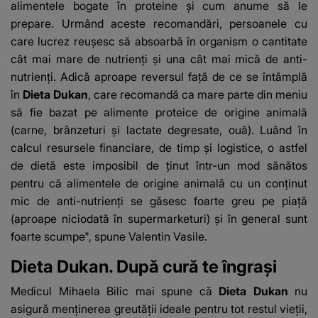
alimentele bogate în proteine şi cum anume să le
prepare. Urmând aceste recomandări, persoanele cu
care lucrez reuşesc să absoarbă în organism o cantitate
cât mai mare de nutrienţi şi una cât mai mică de anti-
nutrienţi. Adică aproape reversul faţă de ce se întâmplă
în
Dieta Dukan
, care recomandă ca mare parte din meniu
să fie bazat pe alimente proteice de origine animală
(carne, brânzeturi şi lactate degresate, ouă). Luând în
calcul resursele financiare, de timp şi logistice, o astfel
de dietă este imposibil de ţinut într-un mod sănătos
pentru că alimentele de origine animală cu un conţinut
mic de anti-nutrienţi se găsesc foarte greu pe piaţă
(aproape niciodată în supermarketuri) şi în general sunt
foarte scumpe", spune Valentin Vasile.
Dieta Dukan. După cură te îngrași
Medicul Mihaela Bilic mai spune că
Dieta Dukan
nu
asigură menţinerea greutăţii ideale pentru tot restul vieţii,