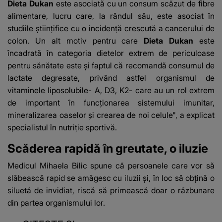
Dieta Dukan
este asociată cu un consum scăzut de fibre
alimentare, lucru care, la rândul său, este asociat în
studiile ştiinţifice cu o incidenţă crescută a cancerului de
colon. Un alt motiv pentru care
Dieta Dukan
este
încadrată în categoria dietelor extrem de periculoase
pentru sănătate este şi faptul că recomandă consumul de
lactate degresate, privând astfel organismul de
vitaminele liposolubile- A, D3, K2- care au un rol extrem
de important în funcţionarea sistemului imunitar,
mineralizarea oaselor şi crearea de noi celule", a explicat
specialistul în nutriţie sportivă.
Scăderea rapidă în greutate, o iluzie
Medicul Mihaela Bilic spune că persoanele care vor să
slăbească rapid se amăgesc cu iluzii şi, în loc să obţină o
siluetă de invidiat, riscă să primească doar o răzbunare
din partea organismului lor.