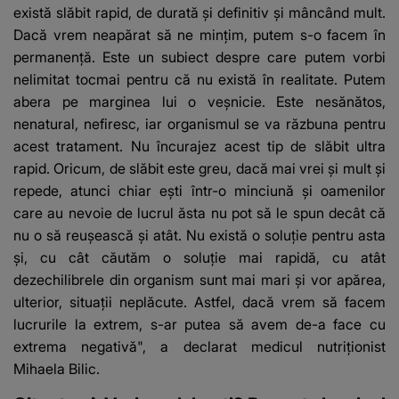
există slăbit rapid, de durată şi definitiv şi mâncând mult.
Dacă vrem neapărat să ne minţim, putem s-o facem în
permanenţă. Este un subiect despre care putem vorbi
nelimitat tocmai pentru că nu există în realitate. Putem
abera pe marginea lui o veşnicie. Este nesănătos,
nenatural, nefiresc, iar organismul se va răzbuna pentru
acest tratament. Nu încurajez acest tip de slăbit ultra
rapid. Oricum, de slăbit este greu, dacă mai vrei şi mult şi
repede, atunci chiar eşti într-o minciună şi oamenilor
care au nevoie de lucrul ăsta nu pot să le spun decât că
nu o să reuşească şi atât. Nu există o soluţie pentru asta
şi, cu cât căutăm o soluţie mai rapidă, cu atât
dezechilibrele din organism sunt mai mari şi vor apărea,
ulterior, situaţii neplăcute. Astfel, dacă vrem să facem
lucrurile la extrem, s-ar putea să avem de-a face cu
extrema negativă", a declarat medicul nutriţionist
Mihaela Bilic.