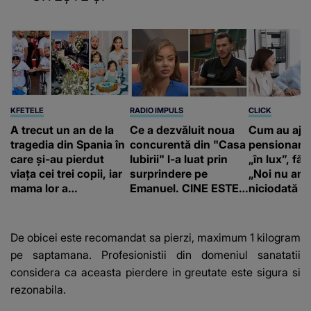
KFETELE
RADIO IMPULS
CLICK
A trecut un an de la
Ce a dezvăluit noua
Cum au aju
tragedia din Spania în
concurentă din "Casa
pensionari 
care și-au pierdut
Iubirii" l-a luat prin
„în lux”, făr
viața cei trei copii, iar
surprindere pe
„Noi nu am 
mama lor a…
Emanuel. CINE ESTE
niciodată a
BĂIATUL VIZAT de
Alexandra?! Aflându-
se în fața faptului
De obicei este recomandat sa pierzi, maximum 1 kilogram
împlinit, A
pe saptamana. Profesionistii din domeniul sanatatii
RECUNOSCUT
considera ca aceasta pierdere in greutate este sigura si
IMEDIAT: "Am avut..."
rezonabila.