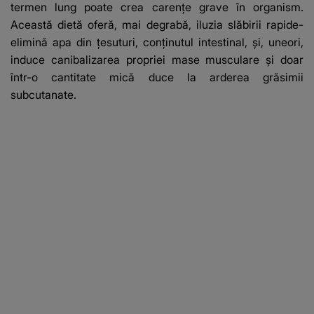
termen lung poate crea carenţe grave în organism.
Această dietă oferă, mai degrabă, iluzia slăbirii rapide-
elimină apa din ţesuturi, conţinutul intestinal, şi, uneori,
induce canibalizarea propriei mase musculare şi doar
într-o cantitate mică duce la arderea grăsimii
subcutanate.