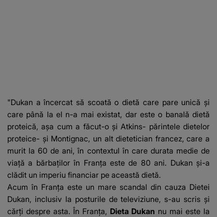
"Dukan a încercat să scoată o dietă care pare unică şi
care până la el n-a mai existat, dar este o banală dietă
proteică, aşa cum a făcut-o şi Atkins- părintele dietelor
proteice- şi Montignac, un alt dietetician francez, care a
murit la 60 de ani, în contextul în care durata medie de
viaţă a bărbaţilor în Franţa este de 80 ani. Dukan şi-a
clădit un imperiu financiar pe această dietă.
Acum în Franţa este un mare scandal din cauza Dietei
Dukan, inclusiv la posturile de televiziune, s-au scris şi
cărţi despre asta. În Franţa,
Dieta Dukan
nu mai este la