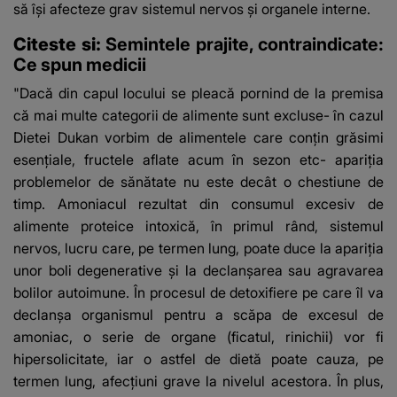
să îşi afecteze grav sistemul nervos şi organele interne.
Citeste si:
Semintele prajite, contraindicate:
Ce spun medicii
"Dacă din capul locului se pleacă pornind de la premisa
că mai multe categorii de alimente sunt excluse- în cazul
Dietei Dukan vorbim de alimentele care conţin grăsimi
esenţiale, fructele aflate acum în sezon etc- apariţia
problemelor de sănătate nu este decât o chestiune de
timp. Amoniacul rezultat din consumul excesiv de
alimente proteice intoxică, în primul rând, sistemul
nervos, lucru care, pe termen lung, poate duce la apariţia
unor boli degenerative şi la declanşarea sau agravarea
bolilor autoimune. În procesul de detoxifiere pe care îl va
declanşa organismul pentru a scăpa de excesul de
amoniac, o serie de organe (ficatul, rinichii) vor fi
hipersolicitate, iar o astfel de dietă poate cauza, pe
termen lung, afecţiuni grave la nivelul acestora. În plus,