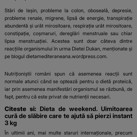
Stări de leşin, probleme la colon, oboseală, depresie,
probleme renale, migrene, lipsă de energie, transpiraţie
abundentă şi urât mirositoare, respiraţie urât mirositoare,
constipaţie, coşmaruri, dereglări menstruale sau chiar
lipsa menstruaţiei. Acestea sunt doar câteva dintre
reacţiile organismului în urma Dietei Dukan, menţionate şi
pe blogul dietamediteraneana.wordpress.com.
Nutriţioniştii români spun că asemenea reacţii sunt
normale atunci când se optează pentru o dietă proteică,
iar prin asemenea manifestări organismul se răzbună, de
fapt, pentru că este privat de nutrienţii necesari.
Citeste si:
Dieta de weekend. Uimitoarea
cură de slăbire care te ajută să pierzi instant
3 kg
În ultimii ani, mai multe staruri internaţionale, precum