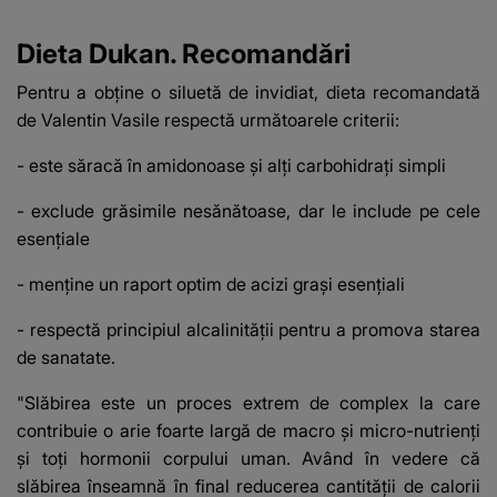
Dieta Dukan. Recomandări
Pentru a obţine o siluetă de invidiat, dieta recomandată
de Valentin Vasile respectă următoarele criterii:
- este săracă în amidonoase şi alţi carbohidraţi simpli
- exclude grăsimile nesănătoase, dar le include pe cele
esenţiale
- menţine un raport optim de acizi graşi esenţiali
- respectă principiul alcalinităţii pentru a promova starea
de sanatate.
"Slăbirea este un proces extrem de complex la care
contribuie o arie foarte largă de macro şi micro-nutrienţi
şi toţi hormonii corpului uman. Având în vedere că
slăbirea înseamnă în final reducerea cantităţii de calorii