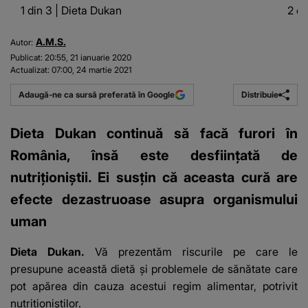
1 din 3 | Dieta Dukan
2 di
A.M.S.
Autor:
Publicat:
20:55, 21 ianuarie 2020
Actualizat:
07:00, 24 martie 2021
Distribuie
Adaugă-ne ca sursă preferată în Google
Dieta Dukan continuă să facă furori în
România, însă este desfiinţată de
nutriţioniştii. Ei susţin că aceasta cură are
efecte dezastruoase asupra organismului
uman
Dieta Dukan.
Vă prezentăm riscurile pe care le
presupune această dietă şi problemele de sănătate care
pot apărea din cauza acestui regim alimentar, potrivit
nutriţioniştilor.