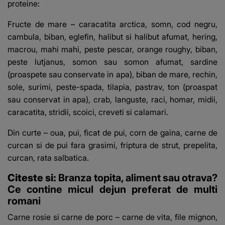
proteine:
Fructe de mare – caracatita arctica, somn, cod negru,
cambula, biban, eglefin, halibut si halibut afumat, hering,
macrou, mahi mahi, peste pescar, orange roughy, biban,
peste lutjanus, somon sau somon afumat, sardine
(proaspete sau conservate in apa), biban de mare, rechin,
sole, surimi, peste-spada, tilapia, pastrav, ton (proaspat
sau conservat in apa), crab, languste, raci, homar, midii,
caracatita, stridii, scoici, creveti si calamari.
Din curte – oua, pui, ficat de pui, corn de gaina, carne de
curcan si de pui fara grasimi, friptura de strut, prepelita,
curcan, rata salbatica.
Citeste si:
Branza topita, aliment sau otrava?
Ce contine micul dejun preferat de multi
romani
Carne rosie si carne de porc – carne de vita, file mignon,