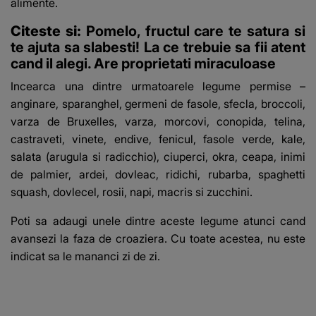
alimente.
Citeste si:
Pomelo, fructul care te satura si
te ajuta sa slabesti! La ce trebuie sa fii atent
cand il alegi. Are proprietati miraculoase
Incearca una dintre urmatoarele legume permise –
anginare, sparanghel, germeni de fasole, sfecla, broccoli,
varza de Bruxelles, varza, morcovi, conopida, telina,
castraveti, vinete, endive, fenicul, fasole verde, kale,
salata (arugula si radicchio), ciuperci, okra, ceapa, inimi
de palmier, ardei, dovleac, ridichi, rubarba, spaghetti
squash, dovlecel, rosii, napi, macris si zucchini.
Poti sa adaugi unele dintre aceste legume atunci cand
avansezi la faza de croaziera. Cu toate acestea, nu este
indicat sa le mananci zi de zi.