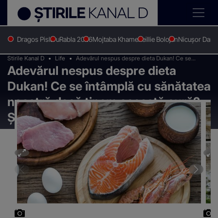
Dragos Pislaru
Rabla 2026
Mojtaba Khamenei
Ilie Bolojan
Nicușor Dan
Stirile Kanal D
Life
Adevărul nespus despre dieta Dukan! Ce se
Adevărul nespus despre dieta
întâmplă cu sănătatea noastră dacă ținem această
cură? ȘOCANT
Dukan! Ce se întâmplă cu sănătatea
noastră dacă ținem această cură?
ȘOCANT