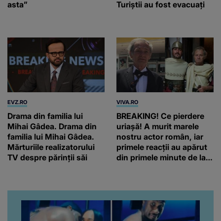
asta”
Turiștii au fost evacuați
EVZ.RO
VIVA.RO
Drama din familia lui
BREAKING! Ce pierdere
Mihai Gâdea. Drama din
uriașă! A murit marele
familia lui Mihai Gâdea.
nostru actor român, iar
Mărturiile realizatorului
primele reacții au apărut
TV despre părinții săi
din primele minute de la
anunțul morții: „Lumina
rampei rămâne aprinsă
pentru el...” Ce s-a aflat
până în acest moment