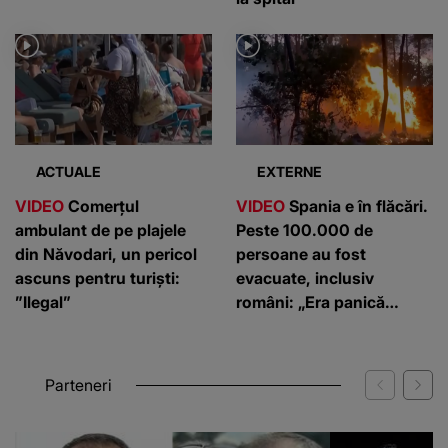
ACTUALE
EXTERNE
VIDEO
Comerțul
VIDEO
Spania e în flăcări.
ambulant de pe plajele
Peste 100.000 de
din Năvodari, un pericol
persoane au fost
ascuns pentru turiști:
evacuate, inclusiv
”Ilegal”
români: „Era panică
generalizată”
Parteneri