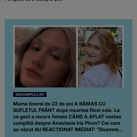
ce s-a întâmplat când au
venit fetițele pe lume:
“Am suflet mare. Eu am
ajutat-o.”
RADIOIMPULS.RO
Mama tinerei de 22 de ani A RĂMAS CU
SUFLETUL FRÂNT după moartea fiicei sale. La
ce gest a recurs femeia CÂND A AFLAT vestea
cumplită despre Anastasia Iris Piron? Cei care
au văzut AU REACȚIONAT IMEDIAT: "Doamne
ce..."