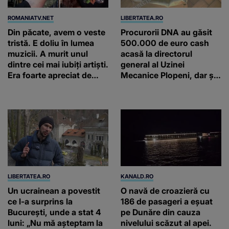
ROMANIATV.NET
LIBERTATEA.RO
Din păcate, avem o veste
Procurorii DNA au găsit
tristă. E doliu în lumea
500.000 de euro cash
muzicii. A murit unul
acasă la directorul
dintre cei mai iubiți artiști.
general al Uzinei
Era foarte apreciat de
Mecanice Plopeni, dar și
români!
două ceasuri Patek
Philippe și Rolex
LIBERTATEA.RO
KANALD.RO
Un ucrainean a povestit
O navă de croazieră cu
ce l-a surprins la
186 de pasageri a eșuat
București, unde a stat 4
pe Dunăre din cauza
luni: „Nu mă așteptam la
nivelului scăzut al apei.