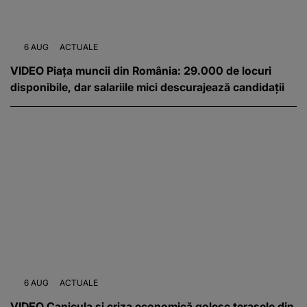
6 AUG
ACTUALE
VIDEO Piața muncii din România: 29.000 de locuri
disponibile, dar salariile mici descurajează candidații
6 AUG
ACTUALE
VIDEO Canicula și criza economică golesc terasele din