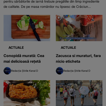
pentru sărbătorile de iarnă trebuie pregătite din timp ingrediente
de calitate. De pe masa românilor nu lipsesc de Crăciun...
ACTUALE
ACTUALE
Conopidă murată: Cea
Zacusca si muraturi, fara
mai delicioasă reţetă
nicio eticheta
Redacția Știrile Kanal D
Redacția Știrile Kanal D