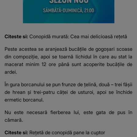
Citeste si:
Conopidă murată: Cea mai delicioasă reţetă
Peste acestea se aranjează bucățile de gogoșari scoase
din compoziție, apoi se toarnă lichidul în care au stat la
macerat minim 12 ore până sunt acoperite bucățile de
ardei.
În gura borcanului se pun frunze de țelină, două – trei fâșii
de hrean și trei-patru căței de usturoi, apoi se închide
ermetic borcanul.
Nu este necesară fierberea lui, este gata de pus în
cămară.
Citeste si:
Rețetă de conopidă pane la cuptor