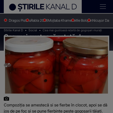
Dragos Pislaru
Rabla 2026
Mojtaba Khamenei
Ilie Bolojan
Nicușor Dan
Stirile Kanal D
Social
Cea mai gustoasă rețetă de gogoșari murați
Cea mai gustoasă rețetă de
gogoșari murați
Compoziția se amestecă si se fierbe în clocot, apoi se dă
jos de pe foc și se pune fierbinte peste gogoșarii tăiați.