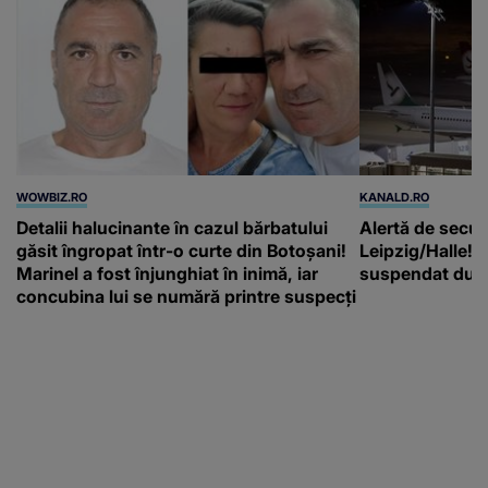
WOWBIZ.RO
KANALD.RO
Detalii halucinante în cazul bărbatului
Alertă de secur
găsit îngropat într-o curte din Botoșani!
Leipzig/Halle! T
Marinel a fost înjunghiat în inimă, iar
suspendat după
concubina lui se numără printre suspecți