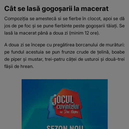
Cât se lasă gogoșarii la macerat
Compoziția se amestecă si se fierbe în clocot, apoi se dă
jos de pe foc și se pune fierbinte peste gogoșarii tăiați.
Se
lasă la macerat până a doua zi
(minim 12 ore).
A doua zi se începe cu pregătirea borcanului de murături:
pe fundul acestuia se pun frunze crude de țelină, boabe
de piper și mustar, trei-patru căței de usturoi și două-trei
fâșii de hrean.