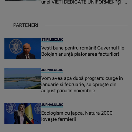
unei VIEȚI DEDICATE UNIFORMEI: "Și-a
îndeplinit misiunile cu responsabilitate,
iar în relația cu colegii a fost un sprijin,
un sfătuitor și un..."
PARTENERI
STIRILEBZI.RO
Vești bune pentru români! Guvernul Ilie
Bolojan anunță plafonarea facturilor!
JURNALUL.RO
Vom avea apă după program: curge în
ianuarie și februarie, se oprește din
august până în noiembrie
JURNALUL.RO
Ecologism cu japca. Natura 2000
lovește fermierii