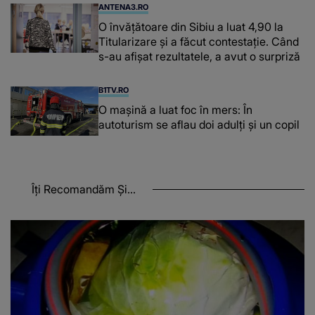
ANTENA3.RO
O învățătoare din Sibiu a luat 4,90 la
Titularizare și a făcut contestație. Când
s-au afișat rezultatele, a avut o surpriză
B1TV.RO
O maşină a luat foc în mers: În
autoturism se aflau doi adulți și un copil
Îți Recomandăm Și...