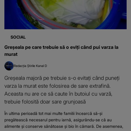
SOCIAL
Greșeala pe care trebuie să o eviți când pui varza la
murat
Redacția Știrile Kanal D
Greșeala majoră pe trebuie s-o evitați când puneți
varza la murat este folosirea de sare extrafină.
Aceasta nu are ce să caute în butoiul cu varză,
trebuie folosită doar sare grunjoasă
În ultima perioadă tot mai multe familii încearcă să-și
pregătească necesarul pentru iarnă, asigurându-se că au
alimente și conserve sănătoase și bio în cămară. De asemenea,