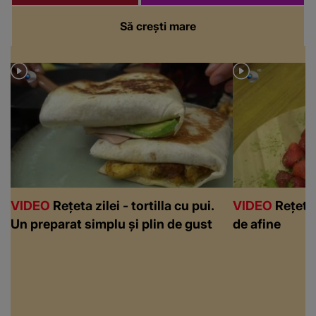
Să crești mare
VIDEO
Rețeta zilei - tortilla cu pui.
VIDEO
Rețeta 
Un preparat simplu și plin de gust
de afine