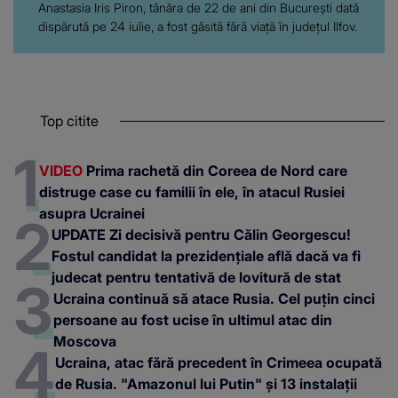
Anastasia Iris Piron, tânăra de 22 de ani din București dată
dispărută pe 24 iulie, a fost găsită fără viață în județul Ilfov.
Top citite
VIDEO
Prima rachetă din Coreea de Nord care
distruge case cu familii în ele, în atacul Rusiei
asupra Ucrainei
UPDATE Zi decisivă pentru Călin Georgescu!
Fostul candidat la prezidențiale află dacă va fi
judecat pentru tentativă de lovitură de stat
Ucraina continuă să atace Rusia. Cel puțin cinci
persoane au fost ucise în ultimul atac din
Moscova
Ucraina, atac fără precedent în Crimeea ocupată
de Rusia. "Amazonul lui Putin" și 13 instalații