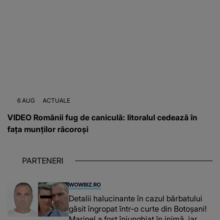
6 AUG
ACTUALE
VIDEO Românii fug de caniculă: litoralul cedează în
fața munților răcoroși
PARTENERI
WOWBIZ.RO
Detalii halucinante în cazul bărbatului
găsit îngropat într-o curte din Botoșani!
Marinel a fost înjunghiat în inimă, iar