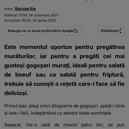
Razvan Ilie
Autor:
Publicat:
17:58, 24 octombrie 2021
Actualizat:
00:45, 24 aprilie 2022
Distribuie
Adaugă-ne ca sursă preferată în Google
Este momentul oportun pentru pregătirea
murăturilor, iar pentru a pregăti cei mai
gustoși gogoșari murați, ideali pentru salată
de boeuf sau ca salată pentru friptură,
trebuie să cunoști o rețetă care-i face să fie
delicioși.
Primul pas:
alegi cinci kilograme de gogoșari,
spală-i bine
și taie-i felii, îndepărtând cu atenție toate semințele.
Separat, într-o oală de maxim patru litri, se pun