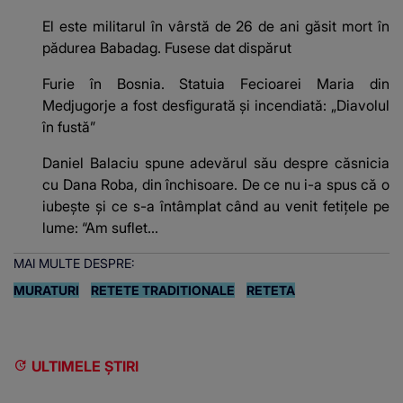
El este militarul în vârstă de 26 de ani găsit mort în
pădurea Babadag. Fusese dat dispărut
Furie în Bosnia. Statuia Fecioarei Maria din
Medjugorje a fost desfigurată și incendiată: „Diavolul
în fustă”
Daniel Balaciu spune adevărul său despre căsnicia
cu Dana Roba, din închisoare. De ce nu i-a spus că o
iubește și ce s-a întâmplat când au venit fetițele pe
lume: “Am suflet...
MAI MULTE DESPRE:
MURATURI
RETETE TRADITIONALE
RETETA
ULTIMELE ȘTIRI