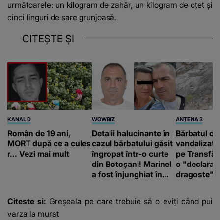
următoarele: un kilogram de zahăr, un kilogram de oțet și
cinci linguri de sare grunjoasă.
CITEȘTE ȘI
KANAL D
WOWBIZ
ANTENA 3
Român de 19 ani,
Detalii halucinante în
Bărbatul ca
MORT după ce a cules
cazul bărbatului găsit
vandalizat 
r... Vezi mai mult
îngropat într-o curte
pe Transfă
din Botoșani! Marinel
o "declaraţ
a fost înjunghiat în
dragoste" e
inimă, iar concubina
poliție și c
lui se numără printre
mediu
Citeste si:
Greșeala pe care trebuie să o eviți când pui
suspecți
varza la murat