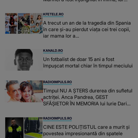
concubina lui se numără printre
suspecți
KFETELE.RO
A trecut un an de la tragedia din Spania
în care și-au pierdut viața cei trei copii,
iar mama lor a…
KANALD.RO
Un fotbalist de doar 15 ani a fost
împușcat mortal chiar în timpul meciului
RADIOIMPULS.RO
Timpul NU A ȘTERS durerea din sufletul
actriței. Anca Pandrea, GEST
SFÂȘIETOR ÎN MEMORIA lui Iurie Darie:
"A fost copleșitor. Pe măsură ce trece
timpul parcă..."
RADIOIMPULS.RO
CINE ESTE POLIȚISTUL care a murit și
povestea impresionantă din spatele