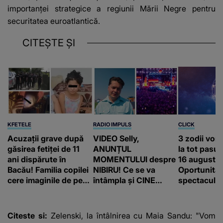
importanţei strategice a regiunii Mării Negre pentru
securitatea euroatlantică.
CITEȘTE ȘI
KFETELE
RADIO IMPULS
CLICK
Acuzații grave după
VIDEO Selly,
3 zodii vor
găsirea fetiței de 11
ANUNȚUL
la tot pasul 
ani dispărute în
MOMENTULUI despre
16 august.
Bacău! Familia copilei
NIBIRU! Ce se va
Oportunităț
cere imaginile de pe
întâmpla și CINE
spectaculoa
camerele de
SUNT CEI VIZAȚI de
apărea în c
supraveghere: „Nu s-
această situație: "Îmi
a mai dus sora mea...”
e ciudă că..."
Citeste si:
Zelenski, la întâlnirea cu Maia Sandu: "Vom