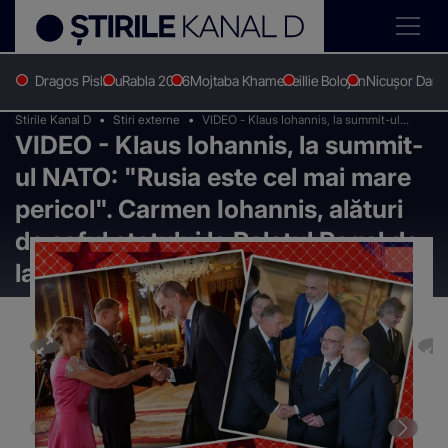
Dragos Pislaru
Rabla 2026
Mojtaba Khamenei
Ilie Bolojan
Nicușor Dan
Stirile Kanal D
Stiri externe
VIDEO - Klaus Iohannis, la summit-ul
VIDEO - Klaus Iohannis, la summit-
NATO: "Rusia este cel mai mare pericol".
Carmen Iohannis, alături de șeful statului
ul NATO: "Rusia este cel mai mare
la Palatul Regal de la Madrid - FOTO
pericol". Carmen Iohannis, alături
de șeful statului la Palatul Regal de
la Madrid - FOTO