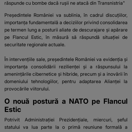
răspunde cu bombe dacă rușii ne atacă din Transnistria"
Preşedintele României va sublinia, în cadrul discuţiilor,
importanţa fundamentală a deciziilor privind consolidarea
pe termen lung a posturii aliate de descurajare şi apărare
pe Flancul Estic, în măsură să răspundă situaţiei de
securitate regionale actuale.
În intervenţiile sale, preşedintele României va evidenţia şi
importanţa consolidării rezilienţei şi a răspunsului la
ameninţările cibernetice şi hibride, precum şi a inovării în
domeniului tehnologiilor, pentru adaptarea Alianţei la
provocările viitorului.
O nouă postură a NATO pe Flancul
Estic
Potrivit Administraţiei Prezidenţiale, miercuri, şeful
statului va lua parte la o primă reuniune formală a