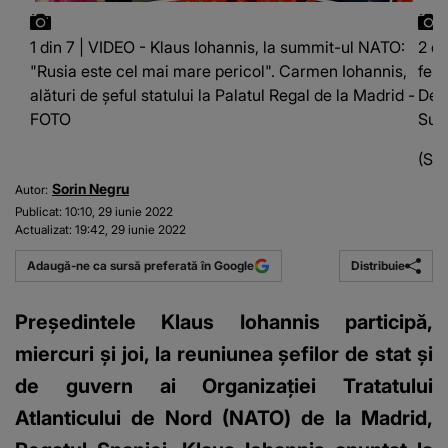
1 din 7 | VIDEO - Klaus Iohannis, la summit-ul NATO:
2 di
"Rusia este cel mai mare pericol". Carmen Iohannis,
ferm
alături de șeful statului la Palatul Regal de la Madrid -
Desc
FOTO
Sued
(Sur
Sorin Negru
Autor:
Publicat:
10:10, 29 iunie 2022
Actualizat:
19:42, 29 iunie 2022
Distribuie
Adaugă-ne ca sursă preferată în Google
Preşedintele Klaus Iohannis participă,
miercuri şi joi, la reuniunea şefilor de stat şi
de guvern ai Organizaţiei Tratatului
Atlanticului de Nord (NATO) de la Madrid,