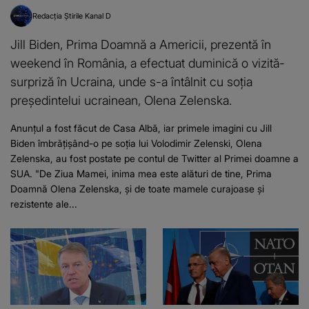
Redacția Știrile Kanal D
Jill Biden, Prima Doamnă a Americii, prezentă în
weekend în România, a efectuat duminică o vizită-
surpriză în Ucraina, unde s-a întâlnit cu soţia
preşedintelui ucrainean, Olena Zelenska.
Anunțul a fost făcut de Casa Albă, iar primele imagini cu Jill
Biden îmbrățișând-o pe soția lui Volodimir Zelenski, Olena
Zelenska, au fost postate pe contul de Twitter al Primei doamne a
SUA. "De Ziua Mamei, inima mea este alături de tine, Prima
Doamnă Olena Zelenska, și de toate mamele curajoase și
rezistente ale...