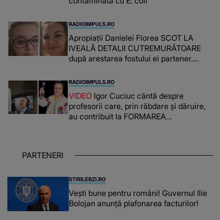
contaminată cu E. coli
RADIOIMPULS.RO
Apropiații Danielei Florea SCOT LA
IVEALĂ DETALII CUTREMURĂTOARE
după arestarea fostului ei partener.
PRIN CE A FOST NEVOITĂ să treacă
românca ucisă în Italia și ascunsă în
RADIOIMPULS.RO
lada unui pat: " Îmi pare rău că nu am
VIDEO
Igor Cuciuc cântă despre
reușit să fac mai mult pentru ea și..."
profesorii care, prin răbdare și dăruire,
au contribuit la FORMAREA
OAMENILOR DE ASTĂZI. Ce spune
despre dascălii care lasă amprente
puternice ÎN SUFLETELE ELEVILOR,
PARTENERI
chiar și după trecerea anilor: "De
fiecare dată când..."
STIRILEBZI.RO
Vești bune pentru români! Guvernul Ilie
Bolojan anunță plafonarea facturilor!