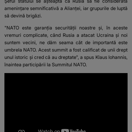
Șeful statului se așteaptă ca Rusia să fie considerată
ameninţare semnificativă a Alianţei, iar grupurile de luptă
să devină brigăzi.
"NATO este garanţia securităţii noastre şi, în aceste
vremuri complicate, când Rusia a atacat Ucraina şi noi
suntem vecini, ne dăm seama cât de importantă este
umbrela NATO. Acest summit a fost calificat de unii drept
unul istoric şi cred că au dreptate", a spus Klaus Iohannis,
înaintea participării la Summitul NATO.