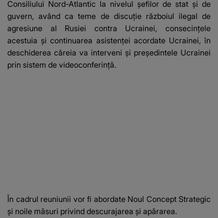
Consiliului Nord-Atlantic la nivelul şefilor de stat şi de
guvern, având ca teme de discuţie războiul ilegal de
agresiune al Rusiei contra Ucrainei, consecinţele
acestuia şi continuarea asistenţei acordate Ucrainei, în
deschiderea căreia va interveni şi preşedintele Ucrainei
prin sistem de videoconferinţă.
În cadrul reuniunii vor fi abordate Noul Concept Strategic
şi noile măsuri privind descurajarea şi apărarea.