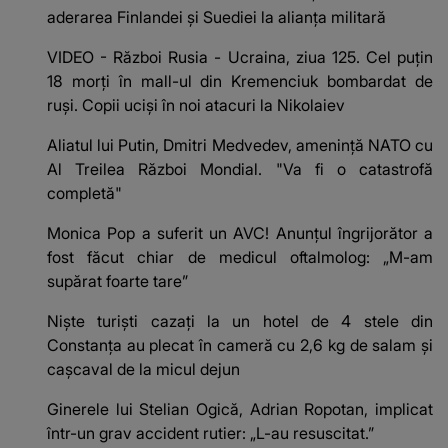
aderarea Finlandei și Suediei la alianța militară
VIDEO - Război Rusia - Ucraina, ziua 125. Cel puțin
18 morți în mall-ul din Kremenciuk bombardat de
ruși. Copii uciși în noi atacuri la Nikolaiev
Aliatul lui Putin, Dmitri Medvedev, amenință NATO cu
Al Treilea Război Mondial. "Va fi o catastrofă
completă"
Monica Pop a suferit un AVC! Anunțul îngrijorător a
fost făcut chiar de medicul oftalmolog: „M-am
supărat foarte tare”
Niște turiști cazați la un hotel de 4 stele din
Constanța au plecat în cameră cu 2,6 kg de salam și
cașcaval de la micul dejun
Ginerele lui Stelian Ogică, Adrian Ropotan, implicat
într-un grav accident rutier: „L-au resuscitat.”