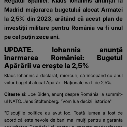
Regatul Spaniei. Klaus Iohannis anunțat la
Madrid majorarea bugetului alocat Armatei
la 2,5% din 2023, arătând că acest plan de
investiții militare pentru România va fi unul
pe cel puţin zece ani.
UPDATE. Iohannis anunță
înarmarea României: Bugetul
Apărării va crește la 2,5%
Klaus Iohannis a declarat, miercuri, că începând cu anul
viitor bugetul alocat Apărării Naționale va fi de 2,5%.
Citeste si:
Joe Biden, anunț despre România la summit-
ul NATO. Jens Stoltenberg: "Vom lua decizii istorice"
"Discuţiile politice au avut loc. Toată lumea a fost de
acord că este nevoie de bani mai mulţi pentru a garanta
securitatea României şi pentru a garanta modernizarea