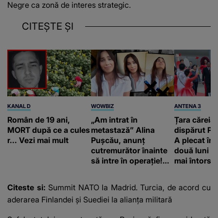
Negre ca zonă de interes strategic.
CITEȘTE ȘI
KANAL D
WOWBIZ
ANTENA 3
Român de 19 ani,
„Am intrat în
Țara căreia 
MORT după ce a cules
metastază” Alina
dispărut Pr
r... Vezi mai mult
Pușcău, anunț
A plecat în
cutremurător înainte
două luni și
să intre în operație!
mai întors
Vedeta a transmis un
mesaj emoționant
Citeste si:
Summit NATO la Madrid. Turcia, de acord cu
fanilor
aderarea Finlandei și Suediei la alianța militară