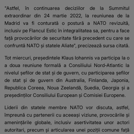
"Astfel, în continuarea deciziilor de la Summitul
extraordinar din 24 martie 2022, la reuniunea de la
Madrid va fi conturată o postură a NATO revizuită,
inclusiv pe Flancul Estic în integralitatea sa, pentru a face
faţă provocărilor de securitate fără precedent cu care se
confruntă NATO şi statele Aliate", precizează sursa citată.
Tot miercuri, preşedintele Klaus Iohannis va participa la o
a doua reuniune formală a Consiliului Nord-Atlantic la
nivelul şefilor de stat şi de guvern, cu participarea şefilor
de stat şi de guvern din Australia, Finlanda, Japonia,
Republica Coreea, Noua Zeelandă, Suedia, Georgia şi a
preşedinţilor Consiliului European şi Comisiei Europene.
Liderii din statele membre NATO vor discuta, astfel,
împreună cu partenerii cu aceeaşi viziune, provocările şi
ameninţările globale, inclusiv asertivitatea unor actori
autoritari, precum şi articularea unei poziţii comune faţă