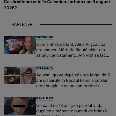
Ce sărbătoare este în Calendarul ortodox pe 9 august
2026?
PARTENERI
WOWBIZ.RO
Cum a aflat, de fapt, Alina Pușcău că
are cancer. Mărturia făcută chiar din
salonul de tratament: „Am vrut să fac
niște genuflexiuni și a început să mă
înțepe sânul”
KFETELE.RO
Acuzații grave după găsirea fetiței de 11
ani dispărute în Bacău! Familia copilei
cere imaginile de pe camerele de
supraveghere: „Nu s-a mai dus sora
mea...”
KANALD.RO
Un băiat de 13 ani și-a pierdut viața
după ce a mâncat o bucată de brânză