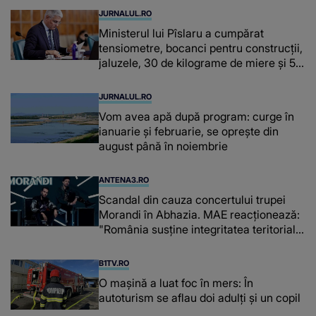
JURNALUL.RO
Ministerul lui Pîslaru a cumpărat
tensiometre, bocanci pentru construcții,
jaluzele, 30 de kilograme de miere și 50
de kilograme de cafea
JURNALUL.RO
Vom avea apă după program: curge în
ianuarie și februarie, se oprește din
august până în noiembrie
ANTENA3.RO
Scandal din cauza concertului trupei
Morandi în Abhazia. MAE reacționează:
"România susține integritatea teritorială
a Georgiei"
B1TV.RO
O maşină a luat foc în mers: În
autoturism se aflau doi adulți și un copil