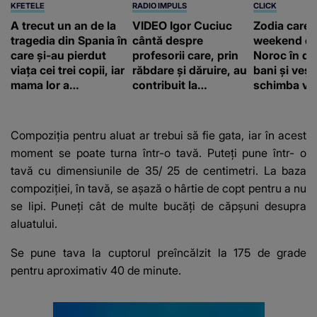
KFETELE
RADIO IMPULS
CLICK
A trecut un an de la
VIDEO Igor Cuciuc
Zodia care 
tragedia din Spania în
cântă despre
weekend de
care și-au pierdut
profesorii care, prin
Noroc în dr
viața cei trei copii, iar
răbdare și dăruire, au
bani și vești
mama lor a…
contribuit la
schimba vii
FORMAREA
OAMENILOR DE
ASTĂZI. Ce spune
Compoziția pentru aluat ar trebui să fie gata, iar în acest
despre dascălii care
moment se poate turna într-o tavă. Puteți pune într- o
lasă amprente
tavă cu dimensiunile de 35/ 25 de centimetri. La baza
puternice ÎN
compoziției, în tavă, se așază o hârtie de copt pentru a nu
SUFLETELE
ELEVILOR, chiar și
se lipi. Puneți cât de multe bucăți de căpșuni desupra
după trecerea anilor:
aluatului.
"De fiecare dată
când..."
Se pune tava la cuptorul preîncălzit la 175 de grade
pentru aproximativ 40 de minute.