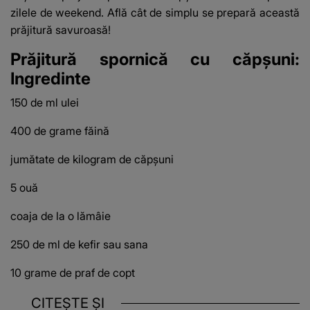
zilele de weekend. Află cât de simplu se prepară această
prăjitură savuroasă!
Prăjitură spornică cu căpşuni:
Ingredinte
150 de ml ulei
400 de grame făină
jumătate de kilogram de căpșuni
5 ouă
coaja de la o lămâie
250 de ml de kefir sau sana
10 grame de praf de copt
CITEȘTE ȘI