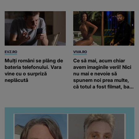
superstiții, ne putem trezi
că dezvoltăm tulburări”
EVZ.RO
VIVA.RO
Mulți români se plâng de
Ce să mai, acum chiar
bateria telefonului. Vara
avem imaginile verii! Nici
vine cu o surpriză
nu mai e nevoie să
neplăcută
spunem noi prea multe,
că totul a fost filmat, ba
chiar artistul și-a întrebat
iubita dacă e adevărat! Și
da, frumoasa iubită a lui
Florin Ristei e...