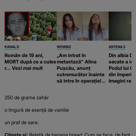
KANAL D
WOWBIZ
ANTENA 3
Român de 19 ani,
„Am intrat în
Din albia Du
MORT după ce a cules
metastază” Alina
secate a ieși
r... Vezi mai mult
Pușcău, anunț
Podul lui C
cutremurător înainte
din Imperiu
să intre în operație!
Imagini rare
Vedeta a transmis un
impresiona
mesaj emoționant
construcție
250 de grame zahăr
fanilor
o lingură de esență de vanilie
un praf de sare.
Citeste si:
Rețetă de banana bread. Cum se face, de fapt,