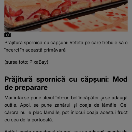
Prăjitură spornică cu căpşuni: Reţeta pe care trebuie să o
încerci în această primăvară
(sursa foto: PixaBay)
Prăjitură spornică cu căpşuni: Mod
de preparare
Mai întâi se pune uleiul într-un bol încăpător și se adaugă
ouăle. Apoi, se pune zahărul și coaja de lămâie. Cei
cărora nu le plac lămâile, pot înlocui coaja acestui fruct
cu cea de la portocală.
Astfel, peste amestecul de mai sus se adaugă
esența de