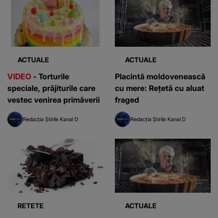
ACTUALE
ACTUALE
VIDEO
- Torturile
Placintă moldovenească
speciale, prăjiturile care
cu mere: Reţetă cu aluat
vestec venirea primăverii
fraged
Redacția Știrile Kanal D
Redacția Știrile Kanal D
RETETE
ACTUALE