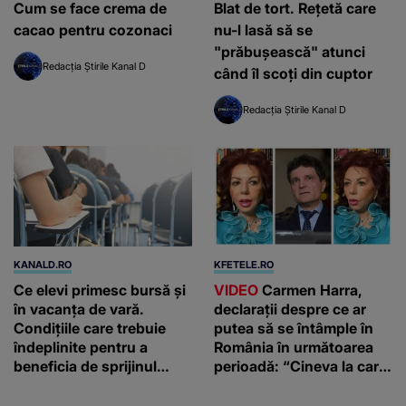
Cum se face crema de
Blat de tort. Rețetă care
cacao pentru cozonaci
nu-l lasă să se
"prăbușească" atunci
Redacția Știrile Kanal D
când îl scoți din cuptor
Redacția Știrile Kanal D
KANALD.RO
KFETELE.RO
Ce elevi primesc bursă și
VIDEO
Carmen Harra,
în vacanța de vară.
declarații despre ce ar
Condițiile care trebuie
putea să se întâmple în
îndeplinite pentru a
România în următoarea
beneficia de sprijinul
perioadă: “Cineva la care
financiar
nici nu vă așteptați!”