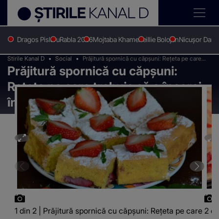
Dragos Pislaru
Rabla 2026
Mojtaba Khamenei
Ilie Bolojan
Nicușor Dan
Stirile Kanal D
Social
Prăjitură spornică cu căpşuni: Reţeta pe care
Prăjitură spornică cu căpşuni:
trebuie să o încerci în această primăvară
Reţeta pe care trebuie să o încerci
în această primăvară
1 din 2 | Prăjitură spornică cu căpşuni: Reţeta pe care
2 di