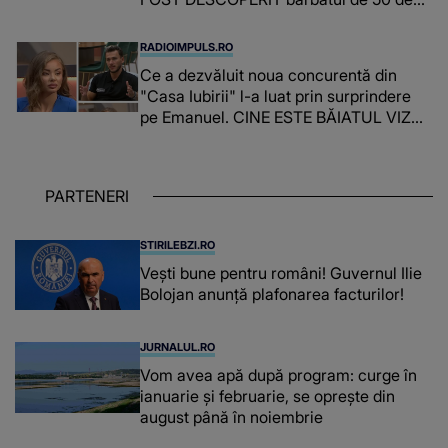
ani și ce afacere a deschis cu banii
obținuți? SUMA E COLOSALĂ
RADIOIMPULS.RO
Ce a dezvăluit noua concurentă din
"Casa Iubirii" l-a luat prin surprindere
pe Emanuel. CINE ESTE BĂIATUL VIZAT
de Alexandra?! Aflându-se în fața
faptului împlinit, A RECUNOSCUT
IMEDIAT: "Am avut..."
PARTENERI
STIRILEBZI.RO
Vești bune pentru români! Guvernul Ilie
Bolojan anunță plafonarea facturilor!
JURNALUL.RO
Vom avea apă după program: curge în
ianuarie și februarie, se oprește din
august până în noiembrie