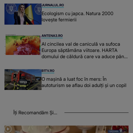
JURNALUL.RO
Ecologism cu japca. Natura 2000
lovește fermierii
ANTENA3.RO
Al cincilea val de caniculă va sufoca
Europa săptămâna viitoare. HARTA
domului de căldură care va aduce până
la 42 de grade Celsius
B1TV.RO
O maşină a luat foc în mers: În
autoturism se aflau doi adulți și un copil
Îți Recomandăm Și...