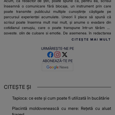
Acum, ca redactor de știri, poate spune că, pentru ea, scrisul
înseamnă o comunicare fără blocaje, un instrument prin care
poate transmite publicului multiple cunoștințe câștigate pe
parcursul experienței acumulate. Uneori îi place să spună că
scrisul poate însemna mult mai mult, și anume o evadare din
cotidianul cenușiu, care o poate transpune într-un tărâm de
poveste, plin de culoare și emoție. De asemenea, în redactarea
articolelor pentru stirilekanald.ro îi place să relateze mereu
CITEȘTE MAI MULT
adevărul și informațiile de actualitate.
URMĂREȘTE-NE PE
ABONEAZĂ-TE PE
CITEȘTE ȘI
Tapioca: ce este și cum poate fi utilizată în bucătărie
Placintă moldovenească cu mere: Reţetă cu aluat
fraged