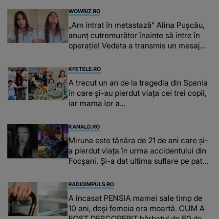
WOWBIZ.RO
„Am intrat în metastază” Alina Pușcău,
anunț cutremurător înainte să intre în
operație! Vedeta a transmis un mesaj
emoționant fanilor
KFETELE.RO
A trecut un an de la tragedia din Spania
în care și-au pierdut viața cei trei copii,
iar mama lor a…
KANALD.RO
Miruna este tânăra de 21 de ani care și-
a pierdut viața în urma accidentului din
Focșani. Și-a dat ultima suflare pe patul
de spital
RADIOIMPULS.RO
A încasat PENSIA mamei sale timp de
10 ani, deși femeia era moartă. CUM A
FOST DESCOPERIT bărbatul de 50 de