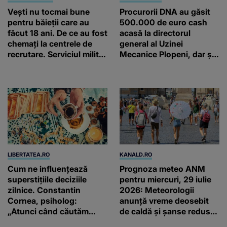
Vești nu tocmai bune
Procurorii DNA au găsit
pentru băieții care au
500.000 de euro cash
făcut 18 ani. De ce au fost
acasă la directorul
chemați la centrele de
general al Uzinei
recrutare. Serviciul militar
Mecanice Plopeni, dar și
obligatoriu NU a fost
două ceasuri Patek
ANULAT în România!
Philippe și Rolex
LIBERTATEA.RO
KANALD.RO
Cum ne influențează
Prognoza meteo ANM
superstițiile deciziile
pentru miercuri, 29 iulie
zilnice. Constantin
2026: Meteorologii
Cornea, psiholog:
anunță vreme deosebit
„Atunci când căutăm
de caldă și șanse reduse
prea multe garanții în
de precipitații