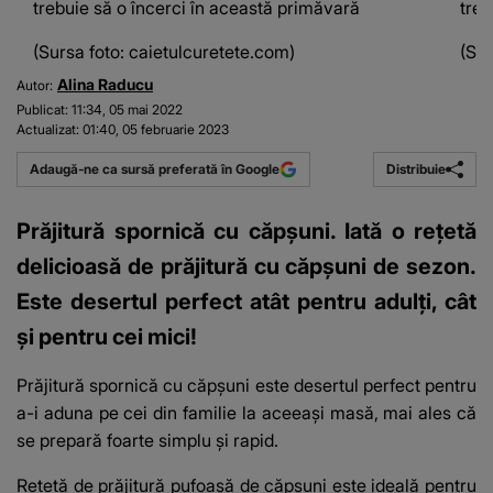
trebuie să o încerci în această primăvară
treb
(Sursa foto: caietulcuretete.com)
(Sur
Alina Raducu
Autor:
Publicat:
11:34, 05 mai 2022
Actualizat:
01:40, 05 februarie 2023
Distribuie
Adaugă-ne ca sursă preferată în Google
Prăjitură spornică cu căpşuni. Iată o rețetă
delicioasă de prăjitură cu căpșuni de sezon.
Este desertul perfect atât pentru adulți, cât
și pentru cei mici!
Prăjitură spornică cu căpşuni
este desertul perfect pentru
a-i aduna pe cei din familie la aceeași masă, mai ales că
se prepară foarte simplu și rapid.
Rețetă de prăjitură pufoasă de căpșuni este ideală pentru