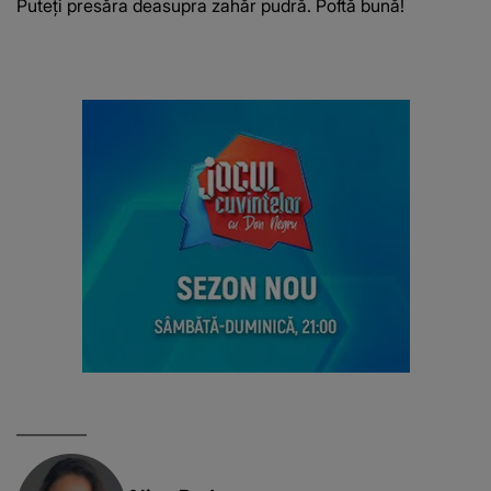
Puteți presăra deasupra zahăr pudră. Poftă bună!