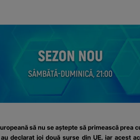
uropeană să nu se aştepte să primească prea c
au declarat joi două surse din UE, iar acest a