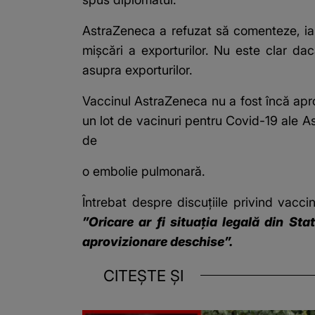
AstraZeneca a refuzat să comenteze, iar
mişcări a exporturilor. Nu este clar d
asupra exporturilor.
Vaccinul AstraZeneca nu a fost încă apro
un lot de vacinuri pentru Covid-19 ale A
de
o embolie pulmonară.
Întrebat despre discuţiile privind vacci
”Oricare ar fi situaţia legală din St
aprovizionare deschise”.
CITEȘTE ȘI