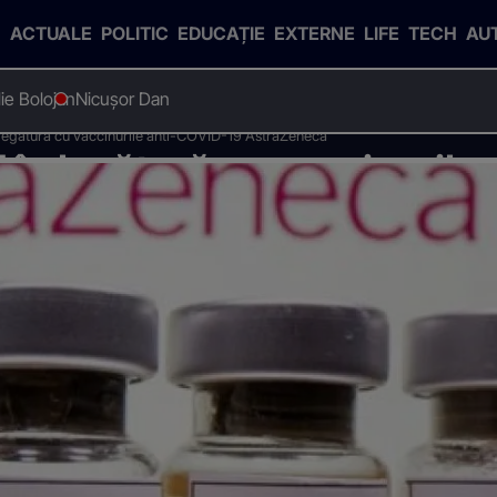
ACTUALE
POLITIC
EDUCAȚIE
EXTERNE
LIFE
TECH
AU
Ilie Bolojan
Nicușor Dan
 legătură cu vaccinurile anti-COVID-19 AstraZeneca
 în legătură cu vaccinurile