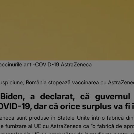
vaccinurile anti-COVID-19 AstraZeneca
 suspiciune, România stopează vaccinarea cu AstraZene
Biden, a declarat, că guvernul
VID-19, dar că orice surplus va fi î
neca sunt produse în Statele Unite într-o fabrică di
 de furnizare al UE cu AstraZeneca ca ”o fabrică de apro