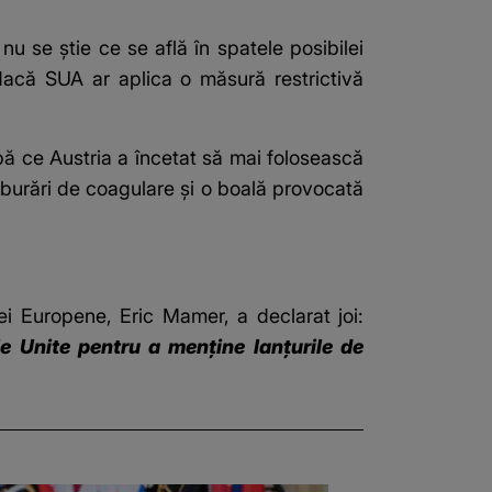
 se ştie ce se află în spatele posibilei
dacă SUA ar aplica o măsură restrictivă
pă ce Austria a încetat să mai folosească
lburări de coagulare şi o boală provocată
iei Europene, Eric Mamer, a declarat joi:
le Unite pentru a menţine lanţurile de