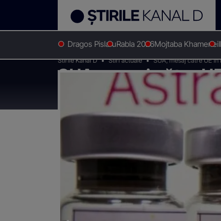
Dragos Pislaru
Rabla 2026
Mojtaba Khamenei
Stirile Kanal D
Stiri actuale
SUA, mesaj către UE în
SUA, mesaj către UE
19 AstraZeneca