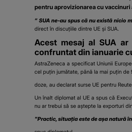
pentru aprovizionarea cu vaccinuri a
”
SUA ne-au spus că nu există nicio m
direct în discuţiile dintre UE şi SUA.
Acest mesaj al SUA ar 
confruntat din ianuarie cu
AstraZeneca a specificat Uniunii Europene
cel puţin jumătate, până la mai puţin de
doze, au declarat surse UE pentru Reuters
Un înalt diplomat al UE a spus că Execut
nu ar trebui să se aştepte la exporturi d
"Practic, situaţia este de aşa natură în
spus diplomatul.