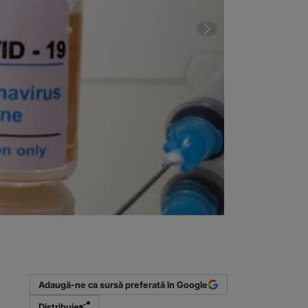
2 din 2 | SUA,
Adaugă-ne ca sursă preferată în Google
Distribuie