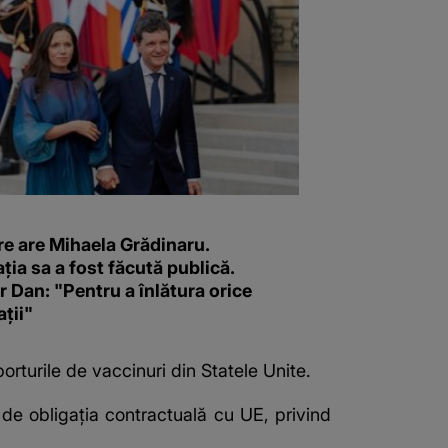
re are Mihaela Grădinaru.
ția sa a fost făcută publică.
 Dan: "Pentru a înlătura orice
ții"
orturile de vaccinuri din Statele Unite.
de obligaţia contractuală cu UE, privind