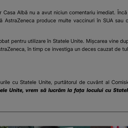
 Casa Albă nu a avut niciun comentariu imediat. Încă nu
acă AstraZeneca produce multe vaccinuri în SUA sau 
bat pentru utilizare în Statele Unite. Mişcarea vine du
straZeneca, în timp ce investiga un deces cauzat de tu
nurile cu Statele Unite, purtătorul de cuvânt al Comis
atele Unite, vrem să lucrăm la faţa locului cu State