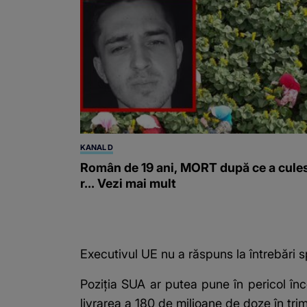
KANAL D
Român de 19 ani, MORT după ce a cule
r... Vezi mai mult
Executivul UE nu a răspuns la întrebări sp
Poziţia SUA ar putea pune în pericol în
livrarea a 180 de milioane de doze în trim