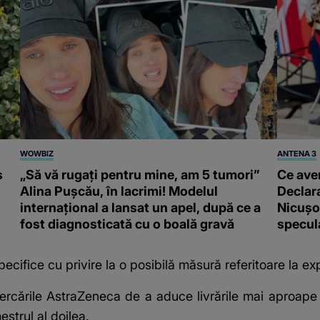
WOWBIZ
ANTENA 3
s
„Să vă rugați pentru mine, am 5 tumori”
Ce ave
Alina Pușcău, în lacrimi! Modelul
Declara
internațional a lansat un apel, după ce a
Nicușor
fost diagnosticată cu o boală gravă
specula
ecifice cu privire la o posibilă măsură referitoare la exp
cercările AstraZeneca de a aduce livrările mai aproape 
estrul al doilea.