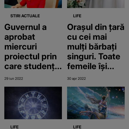
STIRI ACTUALE
LIFE
Guvernul a
Orașul din țară
aprobat
cu cei mai
miercuri
mulți bărbați
proiectul prin
singuri. Toate
care studenţii
femeile își
pot contracta
găsesc
29 iun 2022
30 apr 2022
credite de
jumătatea
10.000 de
euro, iar
familiile şi
cuplurile pot
LIFE
LIFE