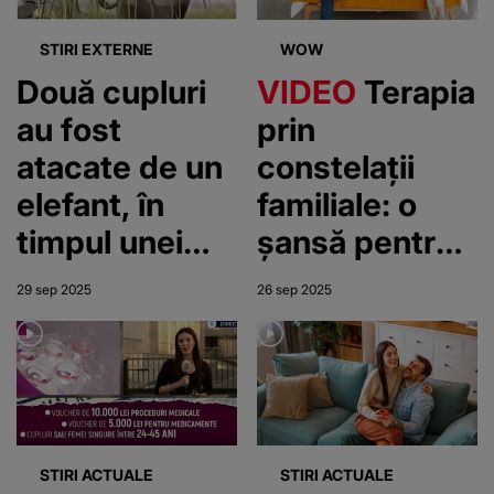
STIRI EXTERNE
WOW
Două cupluri
VIDEO
Terapia
au fost
prin
atacate de un
constelații
elefant, în
familiale: o
timpul unei
șansă pentru
plimbări cu
cuplurile
29 sep 2025
26 sep 2025
canoe, în
aflate în
Botswana
pragul
divorțului
STIRI ACTUALE
STIRI ACTUALE