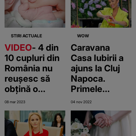
încep pe
internet
STIRI ACTUALE
WOW
VIDEO
- 4 din
Caravana
10 cupluri din
Casa Iubirii a
România nu
ajuns la Cluj
reușesc să
Napoca.
obțină o
Primele
sarcină
impresii ale
08 mar 2023
04 nov 2022
Andreei
Mantea