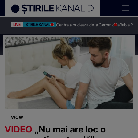
Centrala nucleara de la Cernavoda
Rabla 20
LIVE
STIRILE KANAL D
Stirile Kanal D
Cupluri
Știri despre
"Cupluri"
WOW
VIDEO
„Nu mai are loc o