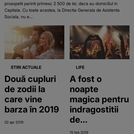
proaspetii parinti primesc 2 500 de lei, daca au domiciliul in
Capitala. Cu toate acestea, la Directia Generala de Asistenta
Sociala, nu e...
STIRI ACTUALE
LIFE
Două cupluri
A fost o
de zodii la
noapte
care vine
magica pentru
barza în 2019
indragostitii
de
02 apr 2019
pretutindeti!
15 feb 2019