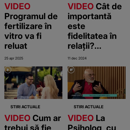
VIDEO
VIDEO
Cât de
Programul de
importantă
fertilizare în
este
vitro va fi
fidelitatea în
reluat
relații?
Explicația
25 apr 2025
11 dec 2024
doctorului
Cristian
Andrei
STIRI ACTUALE
STIRI ACTUALE
VIDEO
Cum ar
VIDEO
La
trebui să fie
Psiholog, cu