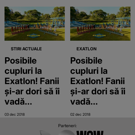
Vezi cum s-au
distrat romanii
STIRI ACTUALE
EXATLON
Posibile
Posibile
cupluri la
cupluri la
Exatlon! Fanii
Exatlon! Fanii
şi-ar dori să îi
şi-ar dori să îi
vadă
vadă
împreună
împreună
03 dec 2018
02 dec 2018
până la finalul
până la finalul
Parteneri:
competiţiei
competiţiei