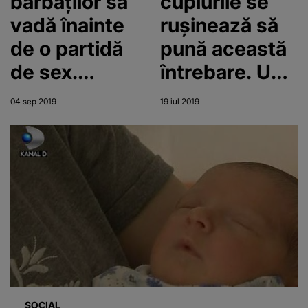
bărbaților să
cuplurile se
vadă înainte
ruşinează să
de o partidă
pună această
de sex.
întrebare. Un
Majoritatea
sexolog are un
04 sep 2019
19 iul 2019
cuplurilor fac
răspuns
aceste greșeli
uimitor!
majore!
SOCIAL