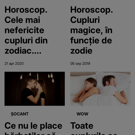
lua credite de
Horoscop.
Horoscop.
15.000 de
Cele mai
Cupluri
euro
nefericite
magice, în
cupluri din
funcţie de
zodiac.
zodie
Combinațiile
21 apr 2020
05 sep 2019
care nu aduc
fericirea
ȘOCANT
WOW
Ce nu le place
Toate