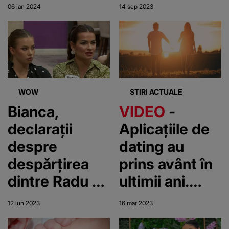
mai sunt bani
lui
06 ian 2024
14 sep 2023
pentru
atrăgătoare.
continuarea
Răspunsul i-a
Programului
uimit pe toți
Național de
cei care nu
Fertilizare In
știau adevărul
WOW
STIRI ACTUALE
Vitro
Bianca,
VIDEO
-
declarații
Aplicațiile de
despre
dating au
despărțirea
prins avânt în
dintre Radu și
ultimii ani.
Cristina
Poveștile de
12 iun 2023
16 mar 2023
dragoste