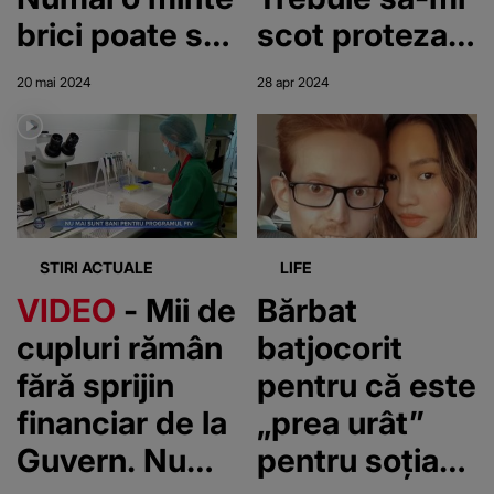
brici poate să
scot proteza
rezolve acest
când mănânc,
20 mai 2024
28 apr 2024
test
dar el încă mă
iubește".
Povestea unui
cuplu din SUA
care își
STIRI ACTUALE
LIFE
dorește un
VIDEO
- Mii de
Bărbat
copil cu o
cupluri rămân
batjocorit
mamă surogat
fără sprijin
pentru că este
financiar de la
„prea urât”
Guvern. Nu
pentru soția