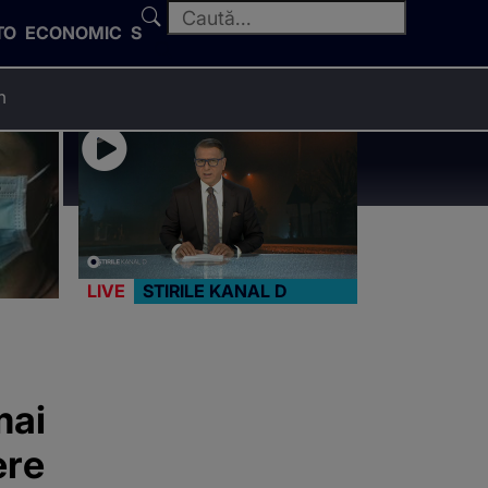
TO
ECONOMIC
SPORT
n
LIVE
STIRILE KANAL D
mai
ere