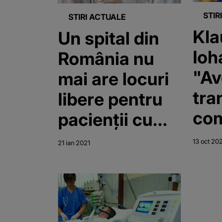
STIR
STIRI ACTUALE
Kla
Un spital din
Ioh
România nu
"Av
mai are locuri
tra
libere pentru
com
pacienții cu
acc
COVID-19
13 oct 20
21 ian 2021
Tre
con
gra
sit