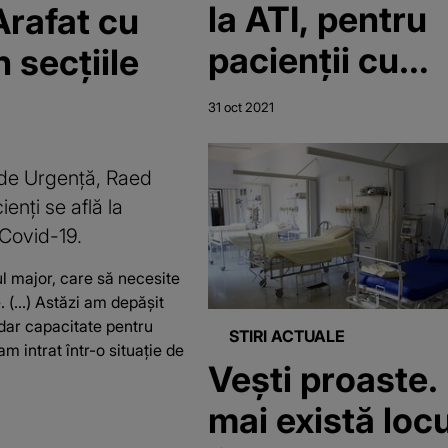
la ATI, pentru
Arafat cu
pacienţii cu
n secțiile
COVID-19
31 oct 2021
 de Urgenţă, Raed
enți se află la
 Covid-19.
ul major, care să necesite
 (...) Astăzi am depăşit
 dar capacitate pentru
STIRI ACTUALE
 intrat într-o situaţie de
Vești proaste.
mai există locu