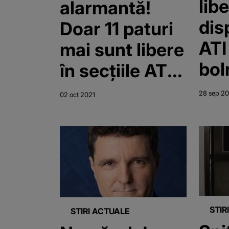
lib
alarmantă!
dis
Doar 11 paturi
ATI
mai sunt libere
bol
în secțiile ATI
cor
Covid din
28 sep 20
02 oct 2021
toată țara. În
Capitală nu
mai este
niciun loc
STIR
STIRI ACTUALE