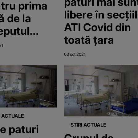
paturi mai sun
tru prima
libere în secții
ă de la
ATI Covid din
eputul
toată țara
demiei:
21
 mai este
03 oct 2021
iun pat
r la ATI”
I ACTUALE
STIRI ACTUALE
e paturi
Grupul de