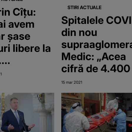
STIRI ACTUALE
rin Cîţu:
Spitalele COVI
i avem
din nou
r şase
supraaglomera
ri libere la
Medic: „Acea
.
cifră de 4.400
cinarea
21
este reală. Su
e singura
15 mar 2021
mult mai mulți
uţie să
păşim
demia!