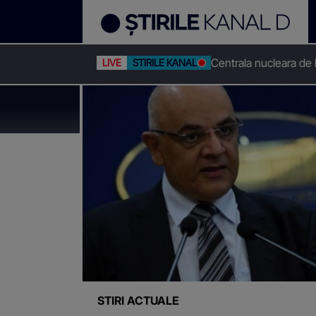
Centrala nucleara de
LIVE
STIRILE KANAL D
Stirile Kanal D
Paturi ati
Știri despre
"Paturi AT
STIRI ACTUALE