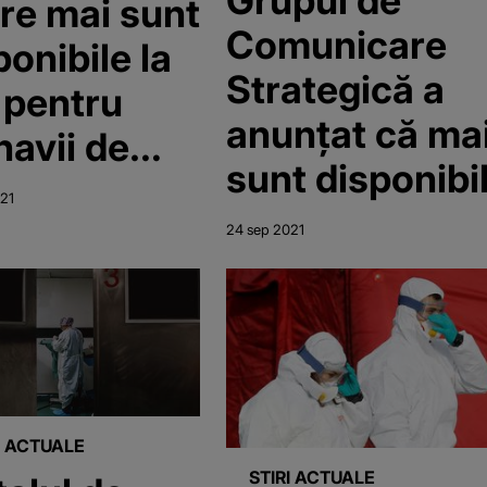
ere mai sunt
Comunicare
ponibile la
Strategică a
 pentru
anunțat că ma
navii de
sunt disponibi
onavirus
21
doar 23 de pat
24 sep 2021
la ATI la nivel
național și doa
în București
I ACTUALE
STIRI ACTUALE