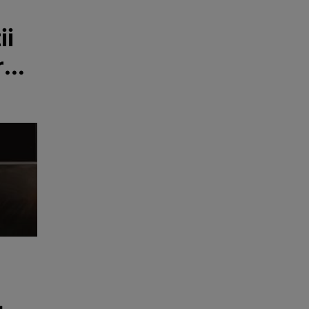
ii
re