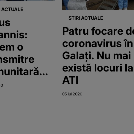
I ACTUALE
STIRI ACTUALE
us
Patru focare d
annis:
coronavirus în
em o
Galați. Nu mai
nsmitre
există locuri la
unitară
ATI
entuată.
20
buie să
05 iul 2020
ştientizăm
vitatea
uaţiei"