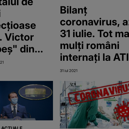
talul de
Bilanț
i
coronavirus, a
ecțioase
31 iulie. Tot ma
. Victor
mulți români
eș" din
internați la ATI
ișoara
21
limentează
31 iul 2021
23 numărul
paturi de la
I ACTUALE