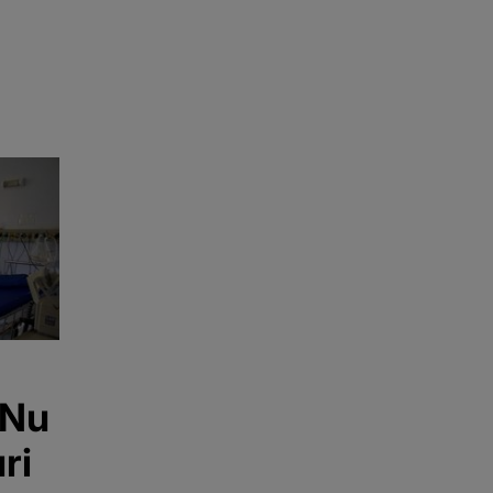
 Nu
ri