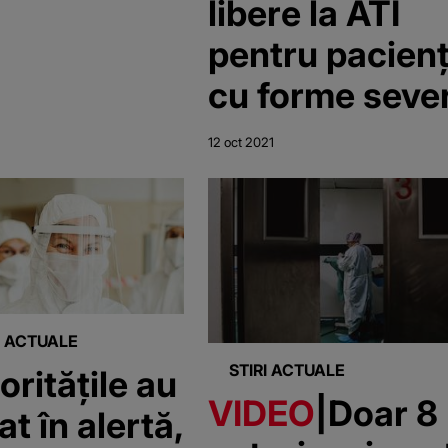
libere la ATI
pentru pacienț
cu forme seve
de COVID-19
12 oct 2021
I ACTUALE
STIRI ACTUALE
oritățile au
VIDEO
|Doar 8
at în alertă,