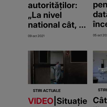
pen
autorităților:
dat
„La nivel
înc
national cât, şi
pan
la nivelul
05 oct 20
09 oct 2021
„Nu
Municipiul
nic
Bucureşti nu
libe
mai sunt paturi
libere la ATI!”
STIR
STIRI ACTUALE
Cât
VIDEO
|Situație