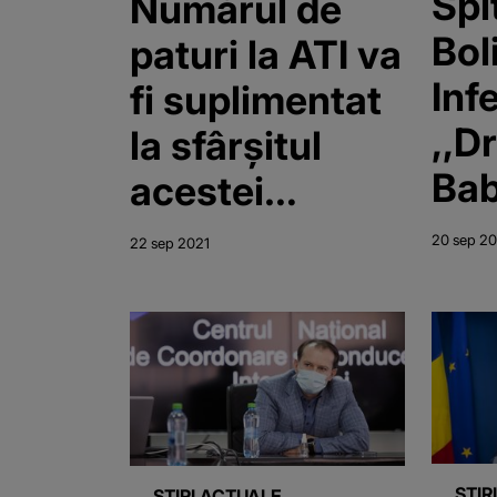
Spi
Numărul de
Bol
paturi la ATI va
Inf
fi suplimentat
,,Dr
la sfârșitul
Bab
acestei
Tim
săptămâni
20 sep 20
22 sep 2021
sup
cu 
de 
ATI
STIR
STIRI ACTUALE