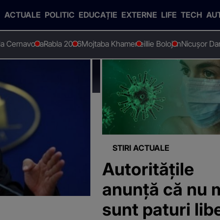
ACTUALE
POLITIC
EDUCAȚIE
EXTERNE
LIFE
TECH
AU
 la Cernavoda
Rabla 2026
Mojtaba Khamenei
Ilie Bolojan
Nicușor Da
I"
STIRI ACTUALE
Autoritățile
anunță că nu 
sunt paturi lib