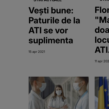
Flo
Vești bune:
"Ma
Paturile de la
doa
ATI se vor
locu
suplimenta
ATI
15 apr 2021
Vac
11 apr 20
est
sol
de
pan