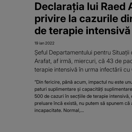
Declarația lui Raed 
privire la cazurile di
de terapie intensivă
19 ian 2022
Şeful Departamentului pentru Situaţii
Arafat, af irmă, miercuri, că 43 de paci
terapie intensivă în urma infectării cu
”Din fericire, până acum, impactul nu este un
paturi suplimentare şi capacităţi suplimentare.
500 de cazuri în secţiile de terapie intensivă,
preluare încă există, nu putem să spunem că am
incapacitate. Normal,...