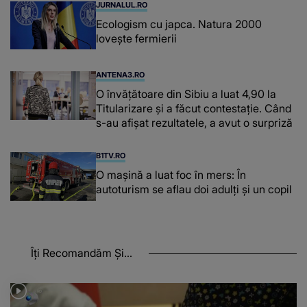
JURNALUL.RO
Ecologism cu japca. Natura 2000
lovește fermierii
ANTENA3.RO
O învățătoare din Sibiu a luat 4,90 la
Titularizare și a făcut contestație. Când
s-au afișat rezultatele, a avut o surpriză
B1TV.RO
O maşină a luat foc în mers: În
autoturism se aflau doi adulți și un copil
Îți Recomandăm Și...