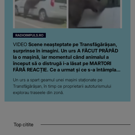
RADIOIMPULS.RO
VIDEO
Scene neașteptate pe Transfăgărășan,
surprinse în imagini. Un urs A FĂCUT PRĂPĂD
la o mașină, iar momentul când animalul a
început să o distrugă i-a lăsat pe MARTORI
FĂRĂ REACȚIE. Ce a urmat și ce s-a întâmplat
cu proprietarii autoturismului
Un urs a spart geamul unei mașini staționate pe
Transfăgărășan, în timp ce proprietarii autoturismului
explorau traseele din zonă.
Top citite