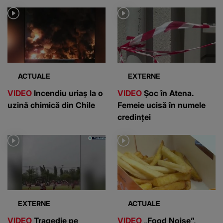
ACTUALE
EXTERNE
VIDEO
Incendiu uriaș la o
VIDEO
Șoc în Atena.
uzină chimică din Chile
Femeie ucisă în numele
credinței
EXTERNE
ACTUALE
VIDEO
Tragedie pe
VIDEO
„Food Noise”,