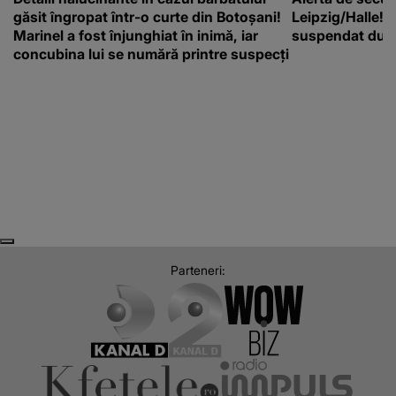
găsit îngropat într-o curte din Botoșani!
Leipzig/Halle! T
Marinel a fost înjunghiat în inimă, iar
suspendat după
concubina lui se numără printre suspecți
Next
Previous
Parteneri: