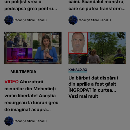
un polițist vrea o
câini. Scandalul monstru,
pedeapsă grea pentru
care se putea transforma
vinovat! Dosarul a fost
într-o tragedie, a ajuns
Redacția Știrile Kanal D
Redacția Știrile Kanal D
redeschis
viral
KANALD.RO
MULTIMEDIA
Un bărbat dat dispărut
VIDEO
Abuzatorii
din aprilie a fost găsit
minorilor din Mehedinți
ÎNGROPAT în curtea...
vor în libertate! Aceștia
Vezi mai mult
recurgeau la lucruri greu
de imaginat asupra
copiilor
Redacția Știrile Kanal D