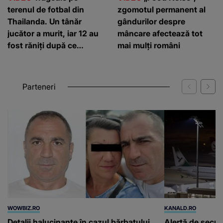
terenul de fotbal din
zgomotul permanent al
Thailanda. Un tânăr
gândurilor despre
jucător a murit, iar 12 au
mâncare afectează tot
fost răniți după ce
mai mulți români
fulgerele au lovit în timpul
meciului
Parteneri
WOWBIZ.RO
KANALD.RO
Detalii halucinante în cazul bărbatului
Alertă de secur