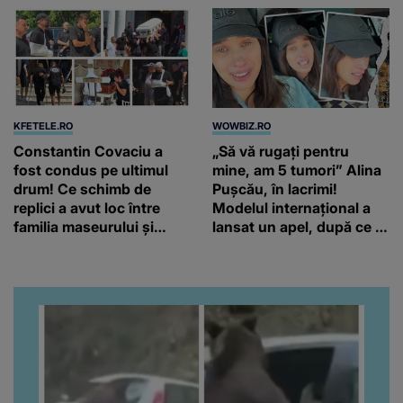
KFETELE.RO
WOWBIZ.RO
Constantin Covaciu a
„Să vă rugați pentru
fost condus pe ultimul
mine, am 5 tumori” Alina
drum! Ce schimb de
Pușcău, în lacrimi!
replici a avut loc între
Modelul internațional a
familia maseurului și
lansat un apel, după ce a
clubul Dinamo: “Am vrut
fost diagnosticată cu o
să văd caracterul și
boală gravă
obrazul.”