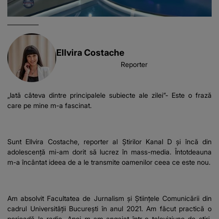
Ellvira Costache
Reporter
„Iată câteva dintre principalele subiecte ale zilei”- Este o frază
care pe mine m-a fascinat.
Sunt Ellvira Costache, reporter al Știrilor Kanal D şi încă din
adolescență mi-am dorit să lucrez în mass-media. Întotdeauna
m-a încântat ideea de a le transmite oamenilor ceea ce este nou.
Am absolvit Facultatea de Jurnalism și Științele Comunicării din
cadrul Universităţii Bucureşti în anul 2021. Am făcut practică o
perioadă la radio. Apoi m-am angajat într-o televiziune de ştiri,