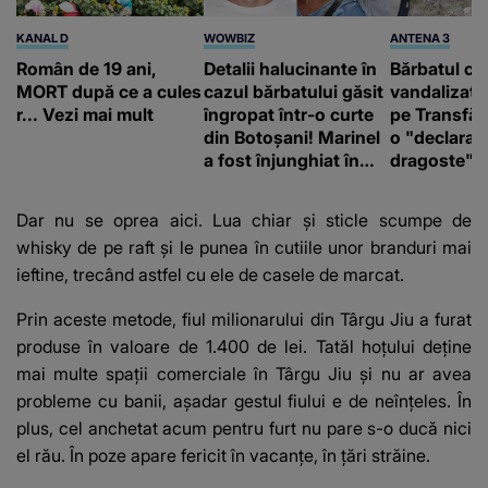
KANAL D
WOWBIZ
ANTENA 3
Român de 19 ani,
Detalii halucinante în
Bărbatul ca
MORT după ce a cules
cazul bărbatului găsit
vandalizat 
r... Vezi mai mult
îngropat într-o curte
pe Transfă
din Botoșani! Marinel
o "declaraţ
a fost înjunghiat în
dragoste" e
inimă, iar concubina
poliție și c
lui se numără printre
mediu
Dar nu se oprea aici. Lua chiar și sticle scumpe de
suspecți
whisky de pe raft și le punea în cutiile unor branduri mai
ieftine, trecând astfel cu ele de casele de marcat.
Prin aceste metode, fiul milionarului din Târgu Jiu a furat
produse în valoare de 1.400 de lei. Tatăl hoțului deține
mai multe spații comerciale în Târgu Jiu și nu ar avea
probleme cu banii, așadar gestul fiului e de neînțeles. În
plus, cel anchetat acum pentru furt nu pare s-o ducă nici
el rău. În poze apare fericit în vacanțe, în țări străine.