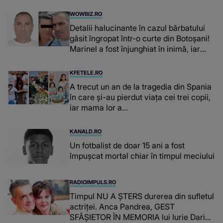
WOWBIZ.RO
Detalii halucinante în cazul bărbatului
găsit îngropat într-o curte din Botoșani!
Marinel a fost înjunghiat în inimă, iar
concubina lui se numără printre
suspecți
KFETELE.RO
A trecut un an de la tragedia din Spania
în care și-au pierdut viața cei trei copii,
iar mama lor a…
KANALD.RO
Un fotbalist de doar 15 ani a fost
împușcat mortal chiar în timpul meciului
RADIOIMPULS.RO
Timpul NU A ȘTERS durerea din sufletul
actriței. Anca Pandrea, GEST
SFÂȘIETOR ÎN MEMORIA lui Iurie Darie: