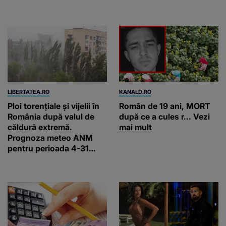
din România: „Voluntarii
noștri nu schimbă vieți
printr-un gest
spectaculos, ci prin
faptul că revin”
LIBERTATEA.RO
KANALD.RO
Ploi torențiale și vijelii în
Român de 19 ani, MORT
România după valul de
după ce a cules r... Vezi
căldură extremă.
mai mult
Prognoza meteo ANM
pentru perioada 4-31
august 2026