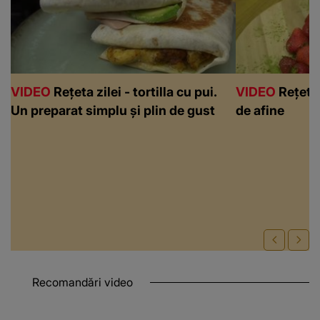
VIDEO
Rețeta zilei - tortilla cu pui.
VIDEO
Rețeta 
Un preparat simplu și plin de gust
de afine
Recomandări video