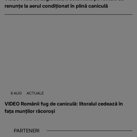
renunțe la aerul condiționat în plină caniculă
6 AUG
ACTUALE
VIDEO Românii fug de caniculă: litoralul cedează în
fața munților răcoroși
PARTENERI