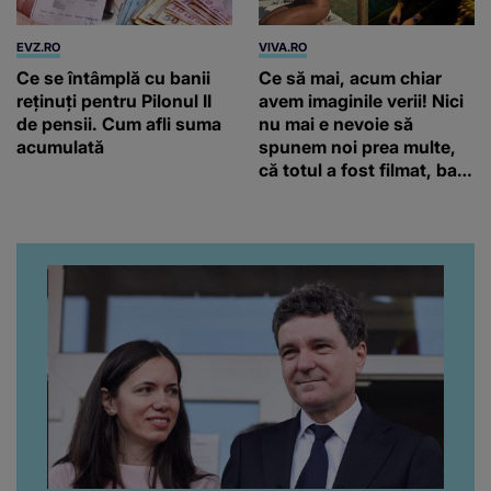
EVZ.RO
VIVA.RO
Ce se întâmplă cu banii
Ce să mai, acum chiar
reținuți pentru Pilonul II
avem imaginile verii! Nici
de pensii. Cum afli suma
nu mai e nevoie să
acumulată
spunem noi prea multe,
că totul a fost filmat, ba
chiar artistul și-a întrebat
iubita dacă e adevărat! Și
da, frumoasa iubită a lui
Florin Ristei e...