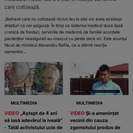
care cotizează.
„Bolnavii care nu cotizează niciun leu la stat vor avea aceleași
drepturi ca cei asigurați. În timp ce sistemul medical duce lipsă
cronică de fonduri, serviciile de medicină de familie acordate
pacienților neasigurați au crescut cu peste zece ori. Este anunțul
făcut de ministrul Alexandru Rafila, ce a stârnit reacția
oamenilor...
MULTIMEDIA
MULTIMEDIA
VIDEO
„Aștept de 4 ani
VIDEO
Și-a amenințat
să iasă adevărul la iveală”
vecinii din cauza
- Tatăl activistului ucis de
zgomotului produs de