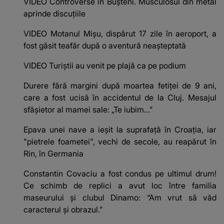
VIDEO Controverse în Bușteni. Musculosul din metal
aprinde discuțiile
VIDEO Motanul Mișu, dispărut 17 zile în aeroport, a
fost găsit teafăr după o aventură neașteptată
VIDEO Turiștii au venit pe plajă ca pe podium
Durere fără margini după moartea fetiței de 9 ani,
care a fost ucisă în accidentul de la Cluj. Mesajul
sfâșietor al mamei sale: „Te iubim…”
Epava unei nave a ieșit la suprafață în Croația, iar
"pietrele foametei", vechi de secole, au reapărut în
Rin, în Germania
Constantin Covaciu a fost condus pe ultimul drum!
Ce schimb de replici a avut loc între familia
maseurului și clubul Dinamo: “Am vrut să văd
caracterul și obrazul.”