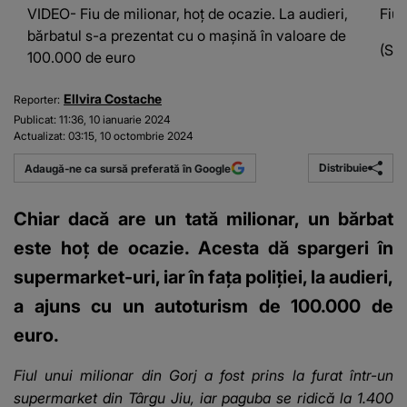
VIDEO- Fiu de milionar, hoț de ocazie. La audieri,
Fiu 
bărbatul s-a prezentat cu o mașină în valoare de
(Sur
100.000 de euro
Ellvira Costache
Reporter:
Publicat:
11:36, 10 ianuarie 2024
Actualizat:
03:15, 10 octombrie 2024
Distribuie
Adaugă-ne ca sursă preferată în Google
Chiar dacă are un tată milionar, un bărbat
este hoț de ocazie. Acesta dă spargeri în
supermarket-uri, iar în fața poliției, la audieri,
a ajuns cu un autoturism de 100.000 de
euro.
Fiul unui milionar din Gorj a fost prins la furat într-un
supermarket din Târgu Jiu, iar paguba se ridică la 1.400