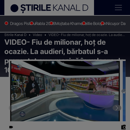
Dragos Pislaru
Rabla 2026
Mojtaba Khamenei
Ilie Bolojan
Nicușor Dan
Stirile Kanal D
Video
VIDEO- Fiu de milionar, hoț de ocazie. La audieri,
VIDEO- Fiu de milionar, hoț de
bărbatul s-a prezentat cu o mașină în valoare de
100.000 de euro
ocazie. La audieri, bărbatul s-a
prezentat cu o mașină în valoare de
100.000 de euro