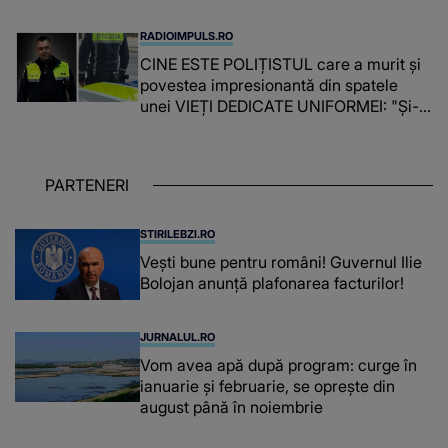
"A fost copleșitor. Pe măsură ce trece
timpul parcă..."
RADIOIMPULS.RO
CINE ESTE POLIȚISTUL care a murit și
povestea impresionantă din spatele
unei VIEȚI DEDICATE UNIFORMEI: "Și-a
îndeplinit misiunile cu responsabilitate,
iar în relația cu colegii a fost un sprijin,
un sfătuitor și un..."
PARTENERI
STIRILEBZI.RO
Vești bune pentru români! Guvernul Ilie
Bolojan anunță plafonarea facturilor!
JURNALUL.RO
Vom avea apă după program: curge în
ianuarie și februarie, se oprește din
august până în noiembrie