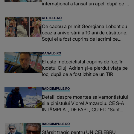
internațional a lansat un apel, după ce a
fost diagnosticată cu o boală gravă
KFETELE.RO
Ce cadou a primit Georgiana Lobonț cu
ocazia aniversării a 10 ani de căsătorie.
Soțul ei a fost cuprins de lacrimi pe
scenă: “O familie binecuvântată!”
KANALD.RO
El este motociclistul cuprins de foc, în
județul Cluj. Adrian și-a pierdut viața pe
loc, după ce a fost izbit de un TIR
RADIOIMPULS.RO
Detalii despre moartea salvamontistului
şi alpinistului Viorel Amzaroiu. CE S-A
ÎNTÂMPLAT, DE FAPT, CU EL: "Sunt
oameni care lasă urme în stâncă. Alții
lasă urme în..."
RADIOIMPULS.RO
Sfârșit tragic pentru UN CELEBRU