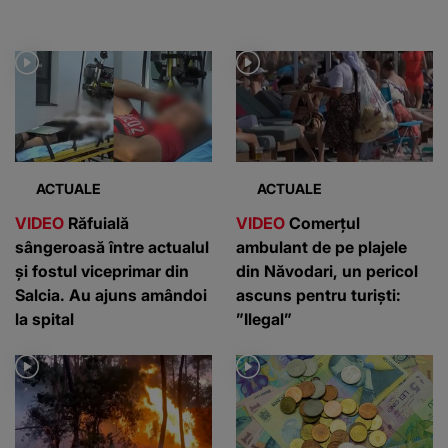
ACTUALE
ACTUALE
VIDEO
Răfuială
VIDEO
Comerțul
sângeroasă între actualul
ambulant de pe plajele
și fostul viceprimar din
din Năvodari, un pericol
Salcia. Au ajuns amândoi
ascuns pentru turiști:
la spital
”Ilegal”