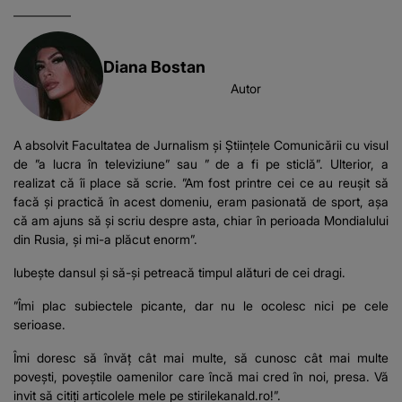
Diana Bostan
Autor
A absolvit Facultatea de Jurnalism și Științele Comunicării cu visul
de ”a lucra în televiziune” sau ” de a fi pe sticlă”. Ulterior, a
realizat că îi place să scrie. ”Am fost printre cei ce au reușit să
facă și practică în acest domeniu, eram pasionată de sport, așa
că am ajuns să și scriu despre asta, chiar în perioada Mondialului
din Rusia, și mi-a plăcut enorm”.
Iubește dansul și să-și petreacă timpul alături de cei dragi.
”Îmi plac subiectele picante, dar nu le ocolesc nici pe cele
serioase.
Îmi doresc să învăț cât mai multe, să cunosc cât mai multe
povești, poveștile oamenilor care încă mai cred în noi, presa. Vă
invit să citiți articolele mele pe stirilekanald.ro!”.