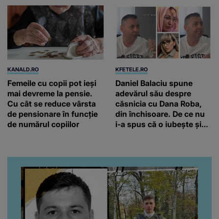
KANALD.RO
KFETELE.RO
Femeile cu copii pot ieși
Daniel Balaciu spune
mai devreme la pensie.
adevărul său despre
Cu cât se reduce vârsta
căsnicia cu Dana Roba,
de pensionare în funcție
din închisoare. De ce nu
de numărul copiilor
i-a spus că o iubește și
ce s-a întâmplat când au
venit fetițele pe lume:
“Am suflet mare. Eu am
ajutat-o.”