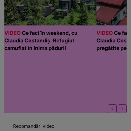
VIDEO
Ce faci în weekend, cu
VIDEO
Ce faci
Claudia Costandiș. Refugiul
Claudia Costa
camuflat în inima pădurii
pregătite pen
Recomandări video