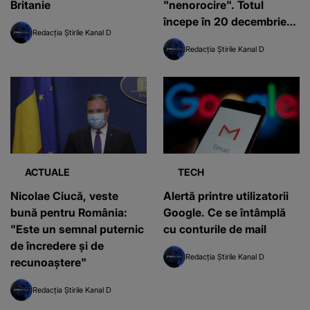
Britanie
"nenorocire". Totul
începe în 20 decembrie
Redacția Știrile Kanal D
2020
Redacția Știrile Kanal D
ACTUALE
TECH
Nicolae Ciucă, veste
Alertă printre utilizatorii
bună pentru România:
Google. Ce se întâmplă
"Este un semnal puternic
cu conturile de mail
de încredere şi de
Redacția Știrile Kanal D
recunoaştere"
Redacția Știrile Kanal D