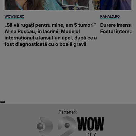
WOWBIZ.RO
KANALD.RO
„Să vă rugați pentru mine, am 5 tumori”
Durere imensă 
Alina Pușcău, în lacrimi! Modelul
Fostul internaț
internațional a lansat un apel, după ce a
fost diagnosticată cu o boală gravă
Next
Previous
Parteneri: