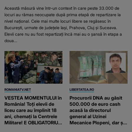
Această măsură vine într-un context în care peste 33.000 de
locuri au rămas neocupate după prima etapă de repartizare la
nivel național. Cele mai multe locuri libere se regăsesc în
București, urmate de județele Iași, Prahova, Cluj și Suceava.
Elevii care nu au fost repartizați încă mai au o șansă în etapa a
doua...
ROMANIATV.NET
LIBERTATEA.RO
VESTEA MOMENTULUI în
Procurorii DNA au găsit
România! Toți elevii de
500.000 de euro cash
liceu care au împlinit 18
acasă la directorul
ani, chemați la Centrele
general al Uzinei
Militare! E OBLIGATORIU.
Mecanice Plopeni, dar și
Până când au termen!
două ceasuri Patek