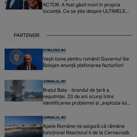
ACTOR. A fost găsit mort în propria
locuință. Ce se știe despre ULTIMELE
SALE MOMENTE: "A fost mult mai mult
decât..."
PARTENERI
STIRILEBZI.RO
Vești bune pentru români! Guvernul Ilie
Bolojan anunță plafonarea facturilor!
JURNALUL.RO
Brațul Bala - brandul de țară a
neputinței. 23 de ani scurși între
identificarea problemei și „explozia lui
Miruță”
JURNALUL.RO
Apele Române ne asigură că rămâne
funcțional Reactorul II de la Cernavodă.