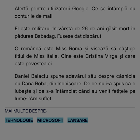
Alertă printre utilizatorii Google. Ce se întâmplă cu
conturile de mail
El este militarul în vârstă de 26 de ani găsit mort în
pădurea Babadag. Fusese dat dispărut
O româncă este Miss Roma și visează să câștige
titlul de Miss Italia. Cine este Cristina Virga și care
este povestea ei
Daniel Balaciu spune adevărul său despre căsnicia
cu Dana Roba, din închisoare. De ce nu i-a spus că o
iubește și ce s-a întâmplat când au venit fetițele pe
lume: “Am suflet...
MAI MULTE DESPRE:
TEHNOLOGIE
MICROSOFT
LANSARE