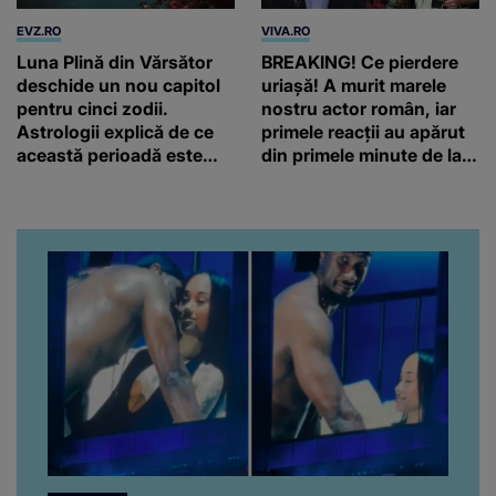
EVZ.RO
VIVA.RO
Luna Plină din Vărsător
BREAKING! Ce pierdere
deschide un nou capitol
uriașă! A murit marele
pentru cinci zodii.
nostru actor român, iar
Astrologii explică de ce
primele reacții au apărut
această perioadă este
din primele minute de la
diferită.
anunțul morții: „Lumina
rampei rămâne aprinsă
pentru el...” Ce s-a aflat
până în acest moment