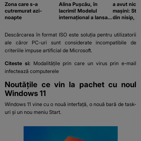
Zona care s-a
Alina Pușcău, în
a avut nici
cutremurat azi-
lacrimi! Modelul
mașini: Stră
noapte
internațional a lansat
din nisip, i
un apel, după ce a
cale de acc
fost diagnosticată cu
barca
Descărcarea în format ISO
este soluția pentru utilizatorii
o boală gravă
ale căror PC-uri sunt considerate incompatibile de
criteriile impuse artificial de Microsoft.
Citeste si:
Modalitățile prin care un virus prin e-mail
infectează computerele
Noutățile ce vin la pachet cu noul
Windows 11
Windows 11 vine cu o nouă interfață, o nouă bară de task-
uri şi un nou meniu Start.