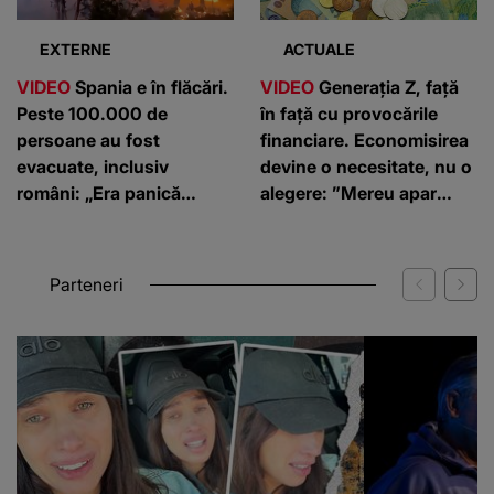
EXTERNE
ACTUALE
VIDEO
Spania e în flăcări.
VIDEO
Generația Z, față
Peste 100.000 de
în față cu provocările
persoane au fost
financiare. Economisirea
evacuate, inclusiv
devine o necesitate, nu o
români: „Era panică
alegere: ”Mereu apar
generalizată”
cheltuieli neprevăzute”
Parteneri