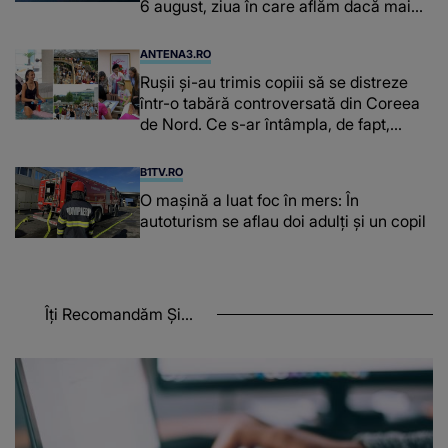
6 august, ziua în care aflăm dacă mai
avem curent electric
ANTENA3.RO
Rușii și-au trimis copiii să se distreze
într-o tabără controversată din Coreea
de Nord. Ce s-ar întâmpla, de fapt,
acolo
B1TV.RO
O maşină a luat foc în mers: În
autoturism se aflau doi adulți și un copil
Îți Recomandăm Și...