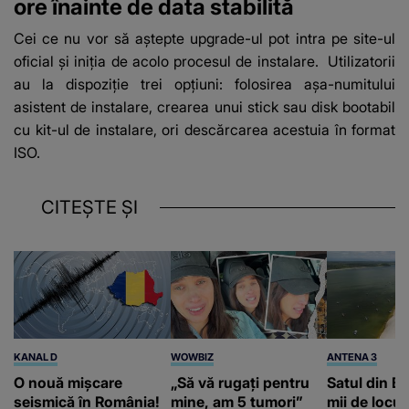
ore înainte de data stabilită
Cei ce nu vor să aștepte upgrade-ul pot intra pe site-ul
oficial şi iniţia de acolo procesul de instalare. Utilizatorii
au la dispoziție trei opțiuni: folosirea aşa-numitului
asistent de instalare, crearea unui stick sau disk bootabil
cu kit-ul de instalare, ori descărcarea acestuia în format
ISO.
CITEȘTE ȘI
KANAL D
WOWBIZ
ANTENA 3
O nouă mișcare
„Să vă rugați pentru
Satul din Br
seismică în România!
mine, am 5 tumori”
mii de locui