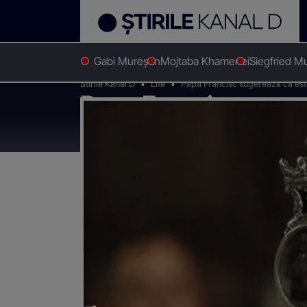
Gabi Mureșan
Mojtaba Khamenei
Siegfried M
Stirile Kanal D
Life
Papa Francisc sugereaza ca este 
Papa Francisc sugere
decat un catolic ipo