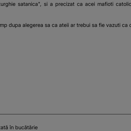
turghie satanica", si a precizat ca acei mafioti catol
p dupa alegerea sa ca ateii ar trebui sa fie vazuti ca 
zată în bucătărie