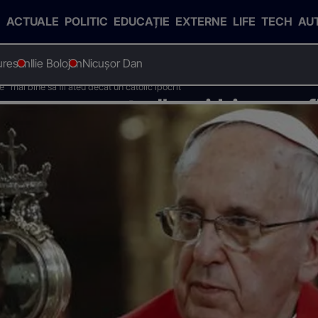
ACTUALE
POLITIC
EDUCAȚIE
EXTERNE
LIFE
TECH
AU
uresan
Ilie Bolojan
Nicușor Dan
"mai bine sa fii ateu decat un catolic ipocrit"
aza ca este "mai bine sa fi
crit"