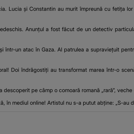
cia. Lucia și Constantin au murit împreună cu fetița lor
deschis. Anunțul a fost făcut de un detectiv particula
, uciși într-un atac în Gaza. Al patrulea a supraviețuit 
oral! Doi îndrăgostiți au transformat marea într-o scenă
 a descoperit pe câmp o comoară romană „rară”, veche 
, în mediul online! Artistul nu s-a putut abține: „S-au de