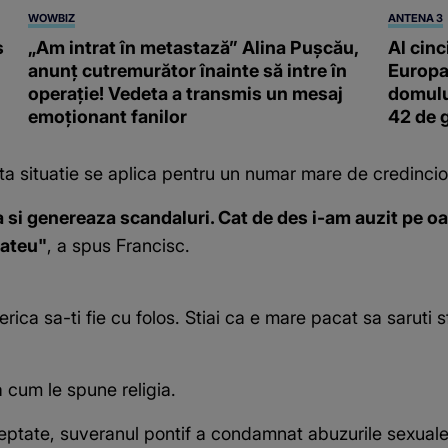
WOWBIZ
ANTENA 3
s
„Am intrat în metastază” Alina Pușcău,
Al cinc
anunț cutremurător înainte să intre în
Europa
operație! Vedeta a transmis un mesaj
domulu
emoționant fanilor
42 de 
situatie se aplica pentru un numar mare de credinciosi
asa si genereaza scandaluri. Cat de des i-am auzit pe
 ateu"
, a spus Francisc.
rica sa-ti fie cu folos. Stiai ca e mare pacat sa saruti sf
a cum le spune religia.
eptate, suveranul pontif a condamnat abuzurile sexuale 