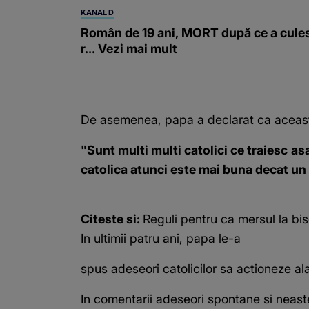
KANAL D
Român de 19 ani, MORT după ce a cule
r... Vezi mai mult
De asemenea, papa a declarat ca aceasta 
"Sunt multi multi catolici ce traiesc 
catolica atunci este mai buna decat un
Citeste si:
Reguli pentru ca mersul la bise
In ultimii patru ani, papa le-a
spus adeseori catolicilor sa actioneze al
In comentarii adeseori spontane si neast