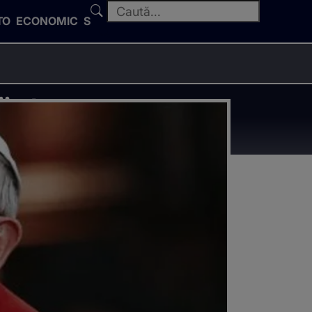
TO
ECONOMIC
SPORT
i ateu