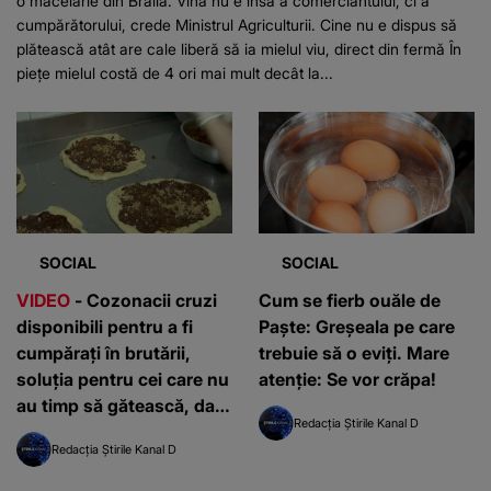
o măcelărie din Brăila. Vina nu e însă a comerciantului, ci a
cumpărătorului, crede Ministrul Agriculturii. Cine nu e dispus să
plătească atât are cale liberă să ia mielul viu, direct din fermă În
piețe mielul costă de 4 ori mai mult decât la...
SOCIAL
SOCIAL
VIDEO
- Cozonacii cruzi
Cum se fierb ouăle de
disponibili pentru a fi
Paşte: Greşeala pe care
cumpărați în brutării,
trebuie să o eviţi. Mare
soluția pentru cei care nu
atenţie: Se vor crăpa!
au timp să gătească, dar
Redacția Știrile Kanal D
vor să se bucure de
Redacția Știrile Kanal D
mirosul de cozonac făcut
în casă