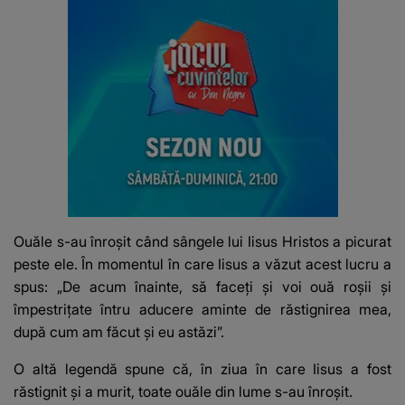
Ouăle s-au înroșit când sângele lui Iisus Hristos a picurat
peste ele. În momentul în care Iisus a văzut acest lucru a
spus: „De acum înainte, să faceţi şi voi ouă roşii şi
împestriţate întru aducere aminte de răstignirea mea,
după cum am făcut şi eu astăzi”.
O altă legendă spune că, în ziua în care Iisus a fost
răstignit și a murit, toate ouăle din lume s-au înroșit.