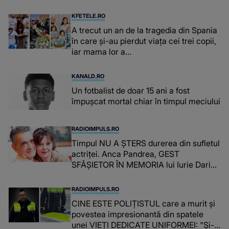
concubina lui se numără printre
suspecți
KFETELE.RO
A trecut un an de la tragedia din Spania
în care și-au pierdut viața cei trei copii,
iar mama lor a…
KANALD.RO
Un fotbalist de doar 15 ani a fost
împușcat mortal chiar în timpul meciului
RADIOIMPULS.RO
Timpul NU A ȘTERS durerea din sufletul
actriței. Anca Pandrea, GEST
SFÂȘIETOR ÎN MEMORIA lui Iurie Darie:
"A fost copleșitor. Pe măsură ce trece
timpul parcă..."
RADIOIMPULS.RO
CINE ESTE POLIȚISTUL care a murit și
povestea impresionantă din spatele
unei VIEȚI DEDICATE UNIFORMEI: "Și-a