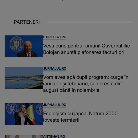
îndeplinit misiunile cu responsabilitate,
iar în relația cu colegii a fost un sprijin,
un sfătuitor și un..."
PARTENERI
STIRILEBZI.RO
Vești bune pentru români! Guvernul Ilie
Bolojan anunță plafonarea facturilor!
JURNALUL.RO
Vom avea apă după program: curge în
ianuarie și februarie, se oprește din
august până în noiembrie
JURNALUL.RO
Ecologism cu japca. Natura 2000
lovește fermierii
ANTENA3.RO