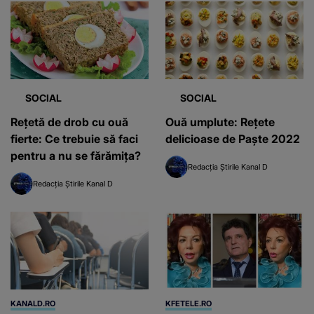
SOCIAL
SOCIAL
Reţetă de drob cu ouă
Ouă umplute: Rețete
fierte: Ce trebuie să faci
delicioase de Paşte 2022
pentru a nu se fărămiţa?
Redacția Știrile Kanal D
Redacția Știrile Kanal D
KANALD.RO
KFETELE.RO