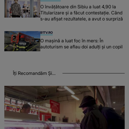
O învățătoare din Sibiu a luat 4,90 la
Titularizare și a făcut contestație. Când
s-au afișat rezultatele, a avut o surpriză
B1TV.RO
O maşină a luat foc în mers: În
autoturism se aflau doi adulți și un copil
Îți Recomandăm Și...