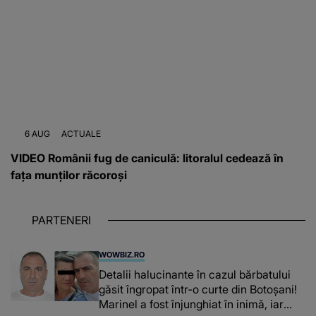
6 AUG
ACTUALE
VIDEO Românii fug de caniculă: litoralul cedează în
fața munților răcoroși
PARTENERI
WOWBIZ.RO
Detalii halucinante în cazul bărbatului
găsit îngropat într-o curte din Botoșani!
Marinel a fost înjunghiat în inimă, iar