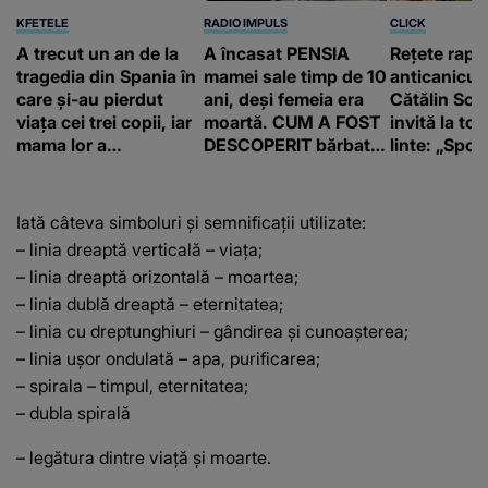
KFETELE
RADIO IMPULS
CLICK
A trecut un an de la
A încasat PENSIA
Rețete rapi
tragedia din Spania în
mamei sale timp de 10
anticanicul
care și-au pierdut
ani, deși femeia era
Cătălin Scă
viața cei trei copii, iar
moartă. CUM A FOST
invită la to
mama lor a…
DESCOPERIT bărbatul
linte: „Spor 
de 50 de ani și ce
proteine!”
afacere a deschis cu
banii obținuți? SUMA
Iată câteva simboluri şi semnificaţii utilizate:
E COLOSALĂ
– linia dreaptă verticală – viaţa;
– linia dreaptă orizontală – moartea;
– linia dublă dreaptă – eternitatea;
– linia cu dreptunghiuri – gândirea şi cunoaşterea;
– linia uşor ondulată – apa, purificarea;
– spirala – timpul, eternitatea;
– dubla spirală
– legătura dintre viaţă şi moarte.