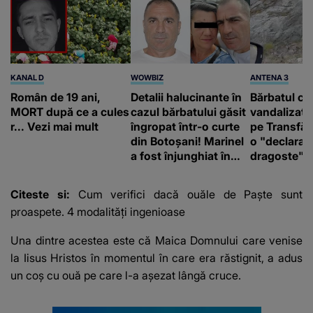
KANAL D
WOWBIZ
ANTENA 3
Român de 19 ani,
Detalii halucinante în
Bărbatul ca
MORT după ce a cules
cazul bărbatului găsit
vandalizat 
r... Vezi mai mult
îngropat într-o curte
pe Transfă
din Botoșani! Marinel
o "declaraţ
a fost înjunghiat în
dragoste" e
inimă, iar concubina
poliție și c
lui se numără printre
mediu
Citeste si:
Cum verifici dacă ouăle de Paște sunt
suspecți
proaspete. 4 modalități ingenioase
Una dintre acestea este că Maica Domnului care venise
la Iisus Hristos în momentul în care era răstignit, a adus
un coș cu ouă pe care l-a așezat lângă cruce.