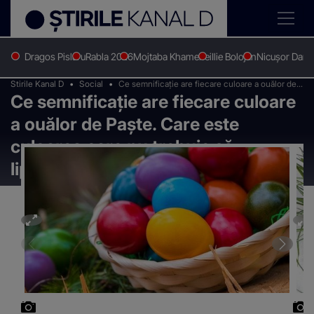
Dragos Pislaru
Rabla 2026
Mojtaba Khamenei
Ilie Bolojan
Nicușor Dan
Stirile Kanal D
Social
Ce semnificație are fiecare culoare a ouălor de
Ce semnificație are fiecare culoare
Paște. Care este culoarea care nu trebuie să
lipsească de pe masa de Paște?
a ouălor de Paște. Care este
culoarea care nu trebuie să
lipsească de pe masa de Paște?