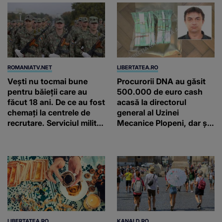
ROMANIATV.NET
LIBERTATEA.RO
Vești nu tocmai bune
Procurorii DNA au găsit
pentru băieții care au
500.000 de euro cash
făcut 18 ani. De ce au fost
acasă la directorul
chemați la centrele de
general al Uzinei
recrutare. Serviciul militar
Mecanice Plopeni, dar și
obligatoriu NU a fost
două ceasuri Patek
ANULAT în România!
Philippe și Rolex
LIBERTATEA.RO
KANALD.RO