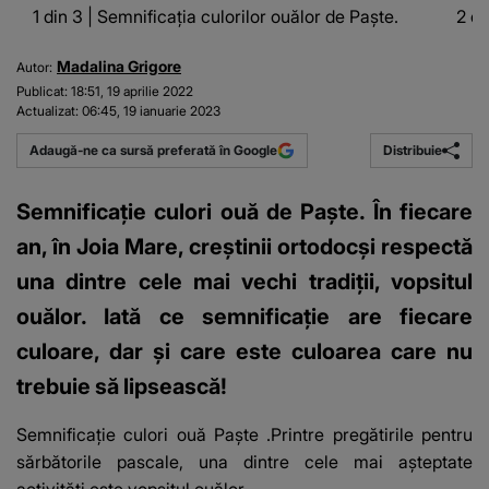
1 din 3 | Semnificația culorilor ouălor de Paște.
2 di
Madalina Grigore
Autor:
Publicat:
18:51, 19 aprilie 2022
Actualizat:
06:45, 19 ianuarie 2023
Distribuie
Adaugă-ne ca sursă preferată în Google
Semnificație culori ouă de Paște. În fiecare
an, în Joia Mare, creștinii ortodocși respectă
una dintre cele mai vechi tradiții, vopsitul
ouălor. Iată ce semnificație are fiecare
culoare, dar și care este culoarea care nu
trebuie să lipsească!
Semnificație culori ouă Paște
.Printre pregătirile pentru
sărbătorile pascale, una dintre cele mai așteptate
activități este vopsitul ouălor.