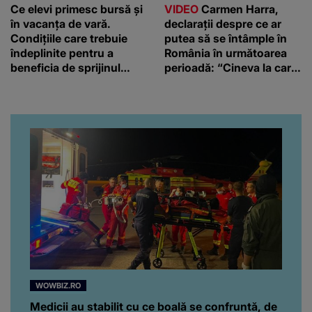
Ce elevi primesc bursă și
VIDEO
Carmen Harra,
în vacanța de vară.
declarații despre ce ar
Condițiile care trebuie
putea să se întâmple în
îndeplinite pentru a
România în următoarea
beneficia de sprijinul
perioadă: “Cineva la care
financiar
nici nu vă așteptați!”
WOWBIZ.RO
Medicii au stabilit cu ce boală se confruntă, de