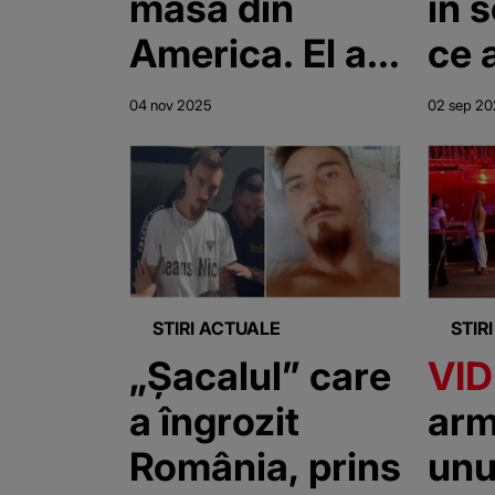
masă din
în 
America. El a
ce 
ucis 13
maș
04 nov 2025
02 sep 2
oameni,
aut
inclusiv
"Al
propriii săi
au s
copii, dar
ghe
scăpase de
STIRI ACTUALE
STIR
pedeapsa cu
„Șacalul” care
VI
moartea
a îngrozit
arm
România, prins
unu