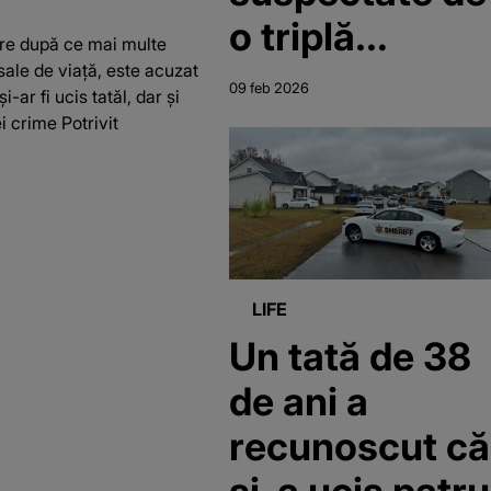
o triplă
oare după ce mai multe
ucidere, găsit
sale de viață, este acuzat
09 feb 2026
ar fi ucis tatăl, dar și
împușcate
i crime Potrivit
mortal în
Bulgaria. Un
adolescent de
15 ani, printre
LIFE
victime
Un tată de 38
de ani a
recunoscut că
și-a ucis patru