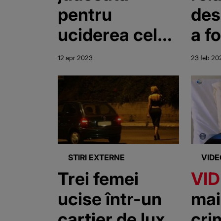
pentru
des
uciderea celor
a f
doi copii de 7
împ
12 apr 2023
23 feb 20
și 16 ani. Era
mor
convinsă că s-
feti
au
a fo
transformat în
uci
„zombi”
STIRI EXTERNE
VIDE
Trei femei
VI
ucise într-un
mai
cartier de lux
cri