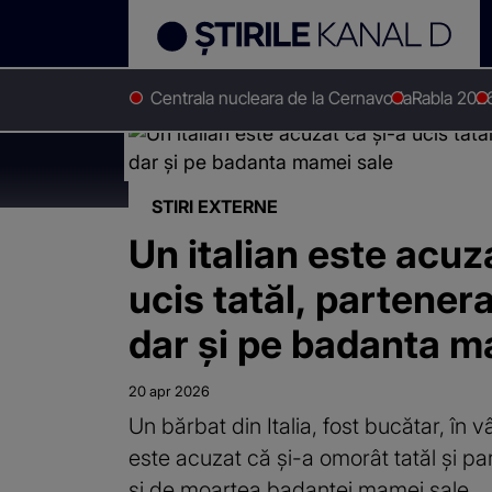
Centrala nucleara de la Cernavoda
Rabla 202
Stirile Kanal D
Crime
Știri despre
"Crime"
STIRI EXTERNE
Un italian este acuz
ucis tatăl, partenera
dar și pe badanta m
20 apr 2026
Un bărbat din Italia, fost bucătar, în 
este acuzat că și-a omorât tatăl și pa
și de moartea badantei mamei sale.