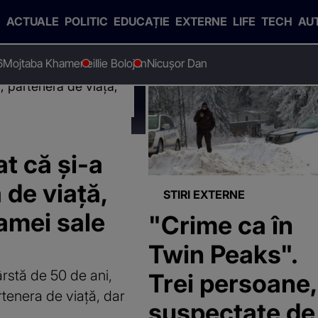
ACTUALE
POLITIC
EDUCAȚIE
EXTERNE
LIFE
TECH
AU
6
Mojtaba Khamenei
Ilie Bolojan
Nicușor Dan
at că și-a
 de viață,
STIRI EXTERNE
amei sale
"Crime ca în
Twin Peaks".
vârstă de 50 de ani,
Trei persoane,
rtenera de viață, dar
suspectate de