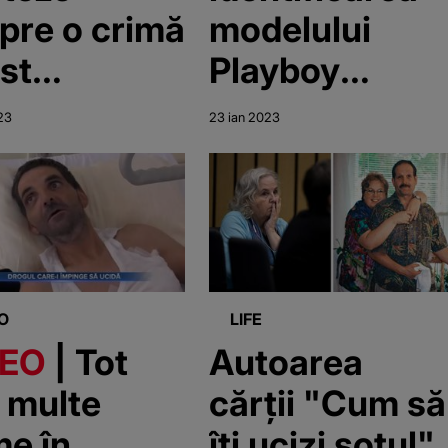
pre o crimă
modelului
ost
Playboy
ușcat
Jasmine Fiore
23
23 ian 2023
tal. O
ucisă de
ță de 9 ani
iubitul ei
st și ea
să
O
LIFE
DEO
| Tot
Autoarea
 multe
cărții "Cum să
me în
îți ucizi soțul",