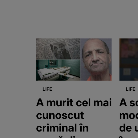
LIFE
LIFE
A murit cel mai
A s
cunoscut
mod
criminal în
de 