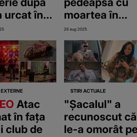
pedeapsa cu
serie după
pedeapsa cu
moartea
a urcat în
moartea în
ina lui la
Washington
025
26 aug 2025
ostop.
DC
te 8 femei
fârșit în
arele lui"
I EXTERNE
STIRI ACTUALE
DEO
Atac
"Șacalul" a
at în fața
recunoscut că
i club de
le-a omorât p