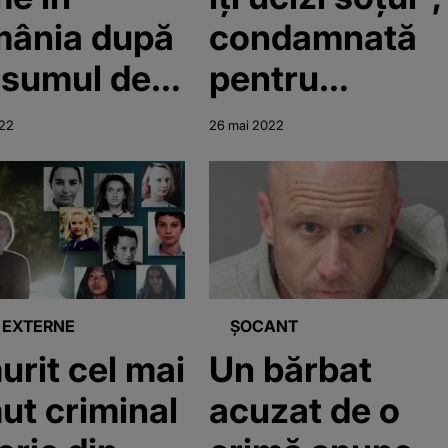
ânia după
condamnată
sumul de
pentru
icioaică
uciderea
022
26 mai 2022
 "drogul
soțului
bie"
I EXTERNE
ȘOCANT
urit cel mai
Un bărbat
ut criminal
acuzat de o