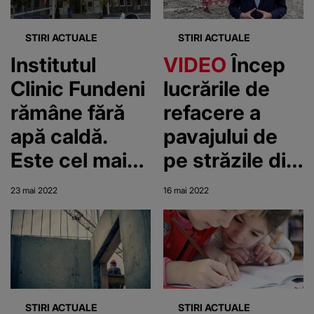
STIRI ACTUALE
STIRI ACTUALE
Institutul
VIDEO
Încep
Clinic Fundeni
lucrările de
rămâne fără
refacere a
apă caldă.
pavajului de
Este cel mai
pe străzile din
mare spital de
Centrul Vechi
23 mai 2022
16 mai 2022
oncologie din
al Capitalei.
ţară
Anunțul lui
Nicușor Dan
STIRI ACTUALE
STIRI ACTUALE