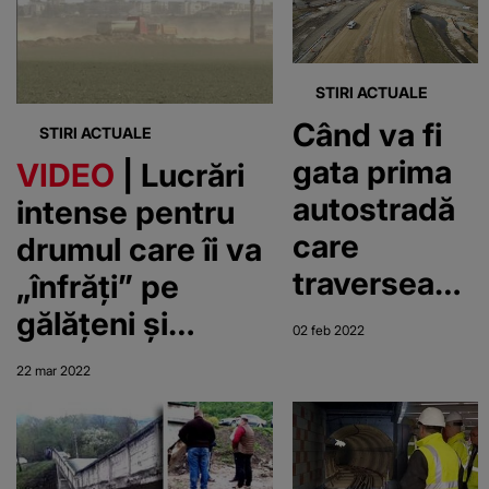
se va opri
șanțul de
apa
scurgere a apei
STIRI ACTUALE
și porțile
Când va fi
gospodăriilor
STIRI ACTUALE
gata prima
VIDEO
| Lucrări
autostradă
intense pentru
care
drumul care îi va
traversează
„înfrăți” pe
munții.
gălățeni și
02 feb 2022
Lucrările
brăileni
22 mar 2022
sunt în
desfățurare