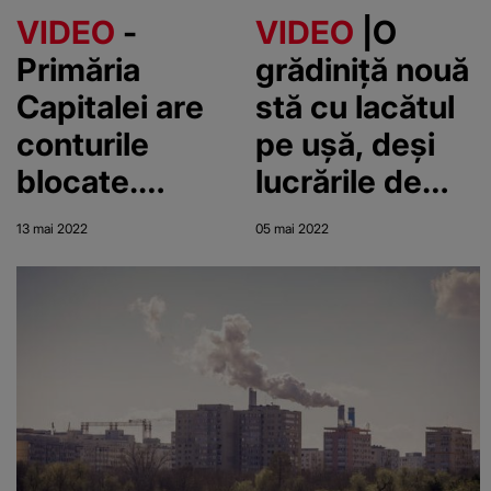
VIDEO
-
VIDEO
|O
Primăria
grădiniță nouă
Capitalei are
stă cu lacătul
conturile
pe ușă, deși
blocate.
lucrările de
Lucrările pe
modernizare
13 mai 2022
05 mai 2022
marile
s-au terminat
șantiere sunt
de aproape un
oprite
an