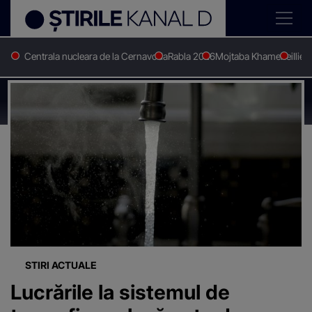
Centrala nucleara de la Cernavoda
Rabla 2026
Mojtaba Khamenei
Ilie 
Stirile Kanal D
Lucrari
Știri despre
"Lucrari"
STIRI ACTUALE
Lucrările la sistemul de