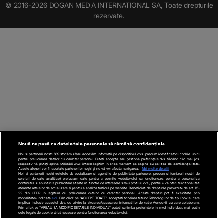
© 2016-2026 DOGAN MEDIA INTERNATIONAL SA, Toate drepturile
rezervate.
Nouă ne pasă ca datele tale personale să rămână confidențiale
Noi și partenerii noștri
589
stocăm și/sau accesăm informații pe dispozitivul dvs., precum identificatorii cookie unici
pentru prelucrarea datelor cu caracter personal. Puteți accepta sau gestiona preferințele dvs. făcând clic mai jos,
respectiv vă puteți opune utilizării unui interes legitim în orice moment pe pagina cu politica de confidențialitate.
Aceste alegeri vor fi raportate partenerilor noștri și nu vă vor afecta navigarea.
Mai multe detalii
Noi si partenerii nostri (retelele de socializare si agentiile de publicitate partenere, precum si furnizorii nostri de
servicii de date analitice) prelucram date pentru a permite website-ului sa functioneze, pentru a personaliza
continutul si anunturile publicitare afisate in functie de interesele si/sau profilul dvs., pentru a va oferi functionalitati
aferente retelelor de socializare si pentru a analiza traficul pe website. Beneficiati de drepturile prevazute de art. 15-
22 din GDPR in legatura cu prelucrarea datelor cu caracter personal. Aceste drepturi pot fi exercitate prin
modalitatea indicata
aici
. Prin click pe “ACCEPT TOATE”, acceptati folosirea tuturor Tehnologiilor de tip Cookie, care
implica inclusiv acceptul dvs. cu privire la stocarea/accesarea informatiilor de catre Vendor-ii cu care colaboram.
Prin click pe “VREAU SA MODIFIC SETARILE INDIVIDUAL” puteti schimba preferintele in mod individual, mai putin
cele legate de cookie strict necesare pentru functionarea website-ului.