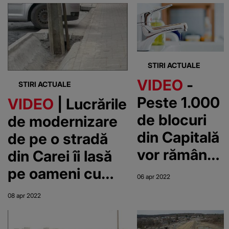
STIRI ACTUALE
VIDEO
-
STIRI ACTUALE
Peste 1.000
VIDEO
| Lucrările
de blocuri
de modernizare
din Capitală
de pe o stradă
vor rămâne
din Carei îi lasă
fără apă
pe oameni cu
06 apr 2022
caldă până
gura căscată!
08 apr 2022
duminică. În
Stâlpii au ajuns
ce sectoare
să blocheze