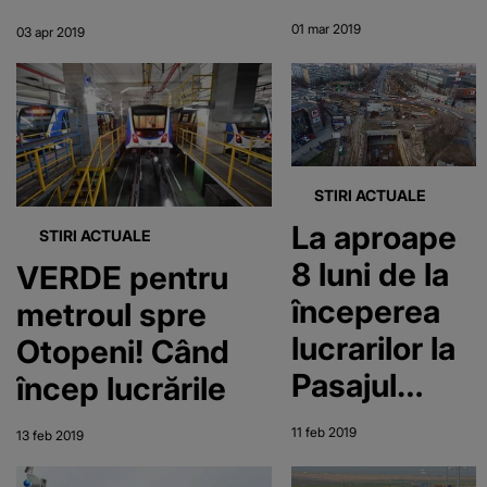
două maşini
01 mar 2019
03 apr 2019
s-au ciocnit
şi au ricoşat
în ei
STIRI ACTUALE
La aproape
STIRI ACTUALE
8 luni de la
VERDE pentru
începerea
metroul spre
lucrarilor la
Otopeni! Când
Pasajul
încep lucrările
Domnesti,
11 feb 2019
13 feb 2019
santierul