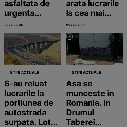
asfaltata de
arata lucrarile
urgenta
la cea mai
pentru vizita
impresionanta
09 sep 2016
05 sep 2016
presedintelui
constructie
francez
din California
STIRI ACTUALE
STIRI ACTUALE
S-au reluat
Asa se
lucrarile la
munceste in
portiunea de
Romania. In
autostrada
Drumul
surpata. Lotul
Taberei