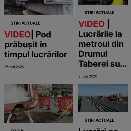
STIRI ACTUALE
VIDEO
|
STIRI ACTUALE
Lucrările la
VIDEO
| Pod
metroul din
prăbușit în
Drumul
timpul lucrărilor
Taberei sunt
05 mai 2020
ca și
23 ian 2020
încheiate.
Cât mai
durează
până la
STIRI ACTUALE
inaugurare
SOCIAL