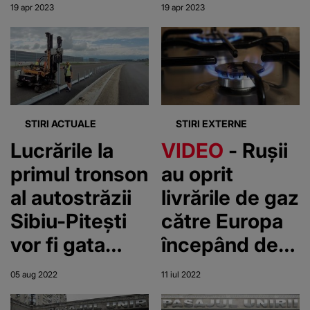
zile pentru
extindere
19 apr 2023
19 apr 2023
lucrări
STIRI ACTUALE
STIRI EXTERNE
Lucrările la
VIDEO
- Rușii
primul tronson
au oprit
al autostrăzii
livrările de gaz
Sibiu-Pitești
către Europa
vor fi gata
începând de
înainte de
luni. Cât vor
05 aug 2022
11 iul 2022
termen
dura lucrările