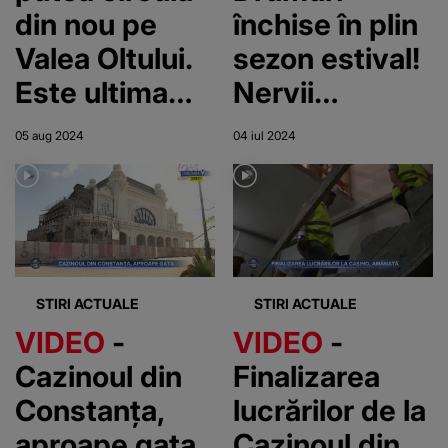
din nou pe
închise în plin
Valea Oltului.
sezon estival!
Este ultima
Nervii
săptămână în
șoferilor,
05 aug 2024
04 iul 2024
care drumul
întinși la
mai este
maxim: „O să
închis
fie
aglomerație
foarte mare”
STIRI ACTUALE
STIRI ACTUALE
VIDEO
-
VIDEO
-
Cazinoul din
Finalizarea
Constanța,
lucrărilor de la
aproape gata.
Cazinoul din