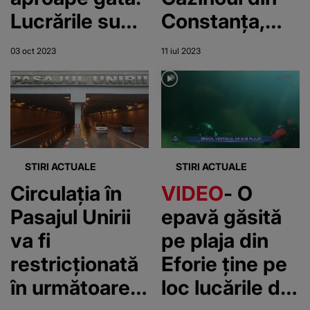
Lucrările sunt
Constanța,
finalizate în
amânată până
03 oct 2023
11 iul 2023
proporție de
vara viitoare
85%
STIRI ACTUALE
STIRI ACTUALE
Circulația în
VIDEO
- O
Pasajul Unirii
epavă găsită
va fi
pe plaja din
restricționată
Eforie ține pe
în următoarele
loc lucările de