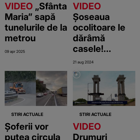
VIDEO
„Sfânta
VIDEO
Maria” sapă
Șoseaua
tunelurile de la
ocolitoare le
metrou
dărâmă
casele!
09 apr 2025
Locuitorii din
21 aug 2024
Comarnic sunt
disperați: „Își
bat joc de noi
pur și simplu”
STIRI ACTUALE
STIRI ACTUALE
Șoferii vor
VIDEO
putea circula
Drumuri