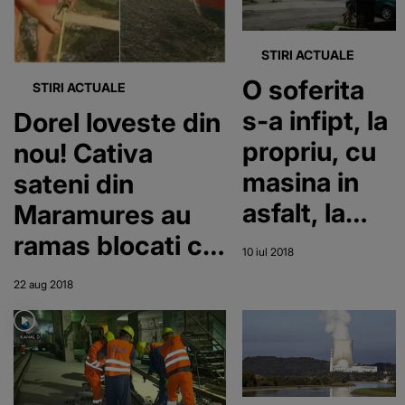
stau cu
mainile in
STIRI ACTUALE
O soferita
san!
STIRI ACTUALE
s-a infipt, la
Dorel loveste din
propriu, cu
nou! Cativa
masina in
sateni din
asfalt, la
Maramures au
Caransebes
ramas blocati cu
10 iul 2018
masinile in curti
22 aug 2018
dupa ce
muncitorii au
suprainaltat
soseaua!