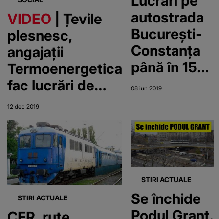
Lucrări pe
autostrada
VIDEO
| Țevile
Bucureşti-
plesnesc,
Constanţa
angajații
până în 15
Termoenergetica
iulie; traficul
fac lucrări de
08 iun 2019
rutier este
mântuială
12 dec 2019
deviat
STIRI ACTUALE
Se închide
STIRI ACTUALE
Podul Grant.
CFR, rute