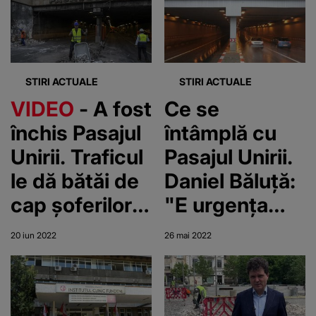
de
mentenanță la
conducta
Nordstream 1
STIRI ACTUALE
STIRI ACTUALE
VIDEO
- A fost
Ce se
închis Pasajul
întâmplă cu
Unirii. Traficul
Pasajul Unirii.
le dă bătăi de
Daniel Băluţă:
cap șoferilor
"E urgenţa
bucureșteni
zero pe care o
20 iun 2022
26 mai 2022
avem"