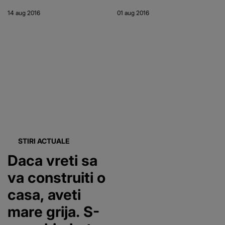
3 Sebes -
lucratorii au
14 aug 2016
01 aug 2016
Turda va vi
inchis un
gata la
bulevard, dar
sfarsitul lui
toti s-au
septembrie
bagat sa
doarma la
umbra.
Imagini care
vorbesc de la
STIRI ACTUALE
Daca vreti sa
sine
va construiti o
casa, aveti
mare grija. S-