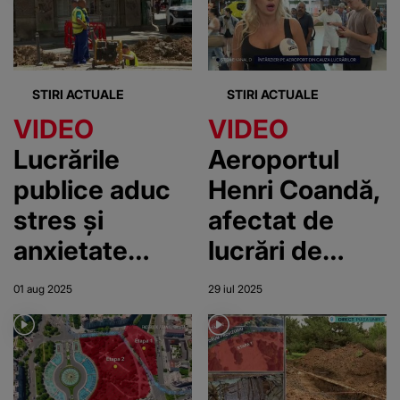
STIRI ACTUALE
STIRI ACTUALE
VIDEO
VIDEO
Lucrările
Aeroportul
publice aduc
Henri Coandă,
stres și
afectat de
anxietate
lucrări de
pentru
reparații.
01 aug 2025
29 iul 2025
bucureșteni.
Întârzieri și
Locuitorii cer
aglomerație în
măsuri
plin sezon