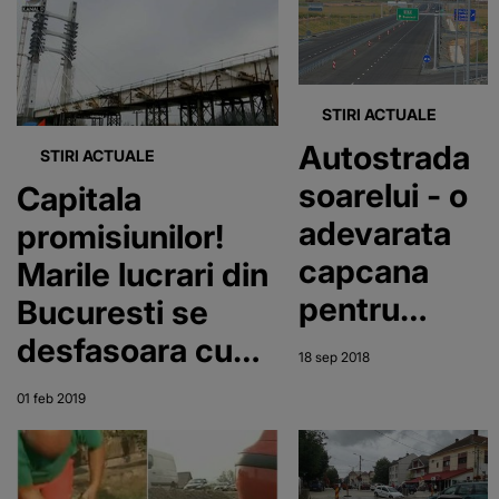
este
neschimbat!
STIRI ACTUALE
Autostrada
STIRI ACTUALE
soarelui - o
Capitala
adevarata
promisiunilor!
capcana
Marile lucrari din
pentru
Bucuresti se
soferi! In loc
desfasoara cu
18 sep 2018
sa
viteza melcului
01 feb 2019
remedieze
situatia,
autoritatile