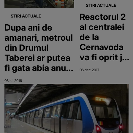
STIRI ACTUALE
Reactorul 2
STIRI ACTUALE
al centralei
Dupa ani de
de la
amanari, metroul
Cernavoda
din Drumul
va fi oprit joi
Taberei ar putea
pentru
fi gata abia anul
06 dec 2017
lucrari de
viitor! In ce
03 iul 2018
verificare si
stadiu se afla
control!
lucrarile si cati
bani au fost
investiti