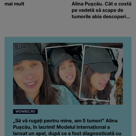
mai mult
Alina Pușcău. Cât o costă
pe vedetă să scape de
tumorile abia descoperite
de medici: “Încearcă să
strângă și ea niște
fonduri.”
WOWBIZ.RO
„Să vă rugați pentru mine, am 5 tumori” Alina
Pușcău, în lacrimi! Modelul internațional a
lansat un apel, după ce a fost diagnosticată cu