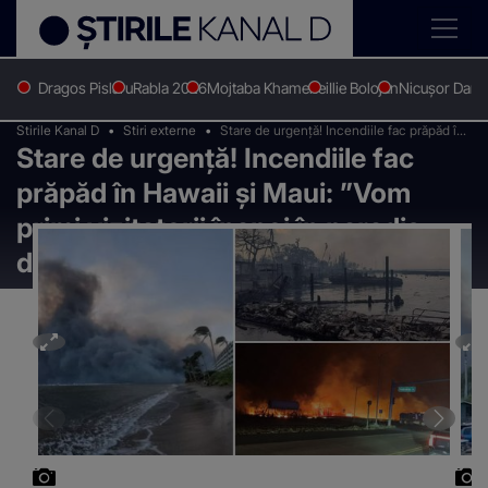
Dragos Pislaru
Rabla 2026
Mojtaba Khamenei
Ilie Bolojan
Nicușor Dan
Stirile Kanal D
Stiri externe
Stare de urgență! Incendiile fac prăpăd în
Stare de urgență! Incendiile fac
Hawaii și Maui: ”Vom primi vizitatorii înapoi
în paradis după ce incendiul se va
prăpăd în Hawaii și Maui: ”Vom
termina”
primi vizitatorii înapoi în paradis
după ce incendiul se va termina”