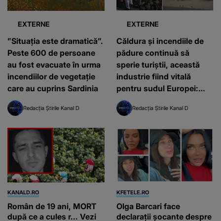
EXTERNE
EXTERNE
”Situația este dramatică”.
Căldura și incendiile de
Peste 600 de persoane
pădure continuă să
au fost evacuate în urma
sperie turiștii, această
incendiilor de vegetație
industrie fiind vitală
care au cuprins Sardinia
pentru sudul Europei:
"Turismul va avea puțin
Redacția Știrile Kanal D
Redacția Știrile Kanal D
de suferit în următorii ani,
fie că ne place sau nu"
KANALD.RO
KFETELE.RO
Român de 19 ani, MORT
Olga Barcari face
după ce a cules r... Vezi
declarații șocante despre