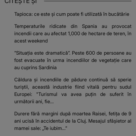
CITEȘTE ȘI
Tapioca: ce este și cum poate fi utilizată în bucătărie
Temperaturile ridicate din Spania au provocat
incendii care au afectat 1,000 de hectare de teren, în
acest weekend
”Situația este dramatică”. Peste 600 de persoane au
fost evacuate în urma incendiilor de vegetație care
au cuprins Sardinia
Căldura și incendiile de pădure continuă să sperie
turiștii, această industrie fiind vitală pentru sudul
Europei: "Turismul va avea puțin de suferit în
următorii ani, fie...
Durere fără margini după moartea Raisei, fetița de 9
ani ucisă în accidentul de la Cluj. Mesajul sfâșietor al
mamei sale: „Te iubim…”