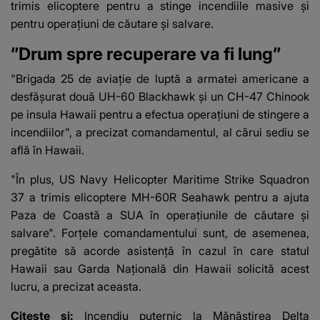
trimis elicoptere pentru a stinge incendiile masive și
pentru operațiuni de căutare și salvare.
”Drum spre recuperare va fi lung”
"Brigada 25 de aviație de luptă a armatei americane a
desfășurat două UH-60 Blackhawk și un CH-47 Chinook
pe insula Hawaii pentru a efectua operațiuni de stingere a
incendiilor", a precizat comandamentul, al cărui sediu se
află în Hawaii.
"În plus, US Navy Helicopter Maritime Strike Squadron
37 a trimis elicoptere MH-60R Seahawk pentru a ajuta
Paza de Coastă a SUA în operațiunile de căutare și
salvare". Forțele comandamentului sunt, de asemenea,
pregătite să acorde asistență în cazul în care statul
Hawaii sau Garda Națională din Hawaii solicită acest
lucru, a precizat aceasta.
Citește și:
Incendiu puternic la Mănăstirea Delta