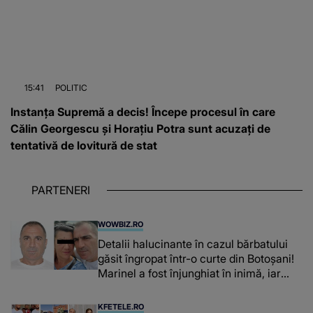
15:41
POLITIC
Instanța Supremă a decis! Începe procesul în care
Călin Georgescu și Horațiu Potra sunt acuzați de
tentativă de lovitură de stat
PARTENERI
WOWBIZ.RO
Detalii halucinante în cazul bărbatului
găsit îngropat într-o curte din Botoșani!
Marinel a fost înjunghiat în inimă, iar
concubina lui se numără printre
suspecți
KFETELE.RO