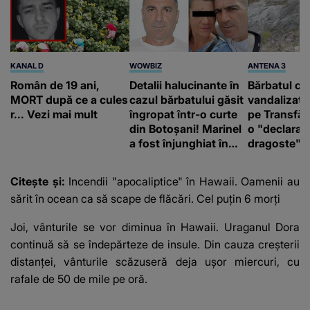
KANAL D
WOWBIZ
ANTENA 3
Român de 19 ani,
Detalii halucinante în
Bărbatul ca
MORT după ce a cules
cazul bărbatului găsit
vandalizat 
r... Vezi mai mult
îngropat într-o curte
pe Transfă
din Botoșani! Marinel
o "declaraţ
a fost înjunghiat în
dragoste" e
inimă, iar concubina
poliție și c
lui se numără printre
mediu
Citește și:
Incendii "apocaliptice" în Hawaii. Oamenii au
suspecți
sărit în ocean ca să scape de flăcări. Cel puțin 6 morți
Joi, vânturile se vor diminua în Hawaii. Uraganul Dora
continuă să se îndepărteze de insule. Din cauza creșterii
distanței, vânturile scăzuseră deja ușor miercuri, cu
rafale de 50 de mile pe oră.