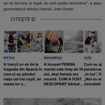
se va termina și după ce vom putea reconstrui", a spus
guvernatorul statului Hawaii, Josh Green.
CITEȘTE ȘI
KFETELE
RADIO IMPULS
CLICK
A trecut un an de la
A încasat PENSIA
Cum au aju
tragedia din Spania în
mamei sale timp de 10
pensionari 
care și-au pierdut
ani, deși femeia era
„în lux”, făr
viața cei trei copii, iar
moartă. CUM A FOST
„Noi nu am 
mama lor a…
DESCOPERIT bărbatul
niciodată a
de 50 de ani și ce
afacere a deschis cu
banii obținuți? SUMA
E COLOSALĂ