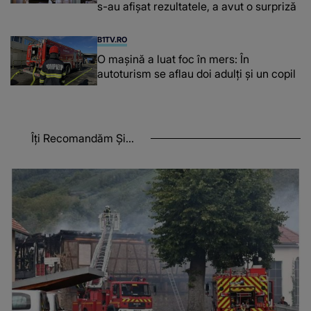
s-au afișat rezultatele, a avut o surpriză
B1TV.RO
O maşină a luat foc în mers: În
autoturism se aflau doi adulți și un copil
Îți Recomandăm Și...