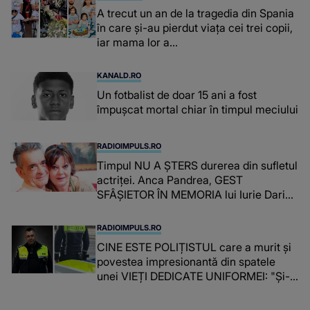
A trecut un an de la tragedia din Spania
în care și-au pierdut viața cei trei copii,
iar mama lor a…
KANALD.RO
Un fotbalist de doar 15 ani a fost
împușcat mortal chiar în timpul meciului
RADIOIMPULS.RO
Timpul NU A ȘTERS durerea din sufletul
actriței. Anca Pandrea, GEST
SFÂȘIETOR ÎN MEMORIA lui Iurie Darie:
"A fost copleșitor. Pe măsură ce trece
timpul parcă..."
RADIOIMPULS.RO
CINE ESTE POLIȚISTUL care a murit și
povestea impresionantă din spatele
unei VIEȚI DEDICATE UNIFORMEI: "Și-a
îndeplinit misiunile cu responsabilitate,
iar în relația cu colegii a fost un sprijin,