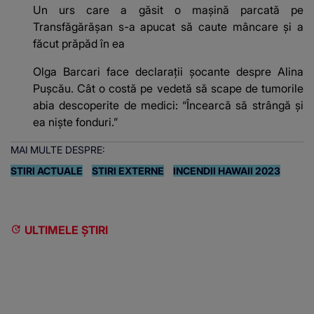
Un urs care a găsit o mașină parcată pe
Transfăgărășan s-a apucat să caute mâncare și a
făcut prăpăd în ea
Olga Barcari face declarații șocante despre Alina
Pușcău. Cât o costă pe vedetă să scape de tumorile
abia descoperite de medici: “Încearcă să strângă și
ea niște fonduri.”
MAI MULTE DESPRE:
STIRI ACTUALE
STIRI EXTERNE
INCENDII HAWAII 2023
ULTIMELE ȘTIRI