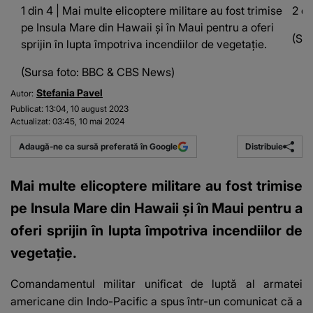
1 din 4 | Mai multe elicoptere militare au fost trimise
2 di
pe Insula Mare din Hawaii și în Maui pentru a oferi
(Sur
sprijin în lupta împotriva incendiilor de vegetație.
(Sursa foto: BBC & CBS News)
Stefania Pavel
Autor:
Publicat:
13:04, 10 august 2023
Actualizat:
03:45, 10 mai 2024
Distribuie
Adaugă-ne ca sursă preferată în Google
Mai multe elicoptere militare au fost trimise
pe Insula Mare din Hawaii și în Maui pentru a
oferi sprijin în lupta împotriva incendiilor de
vegetație.
Comandamentul
militar unificat de luptă al armatei
americane din Indo-Pacific a spus într-un comunicat că a