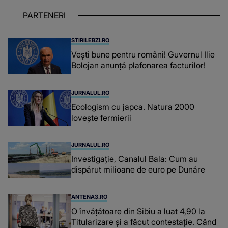
un sfătuitor și un..."
PARTENERI
STIRILEBZI.RO
Vești bune pentru români! Guvernul Ilie
Bolojan anunță plafonarea facturilor!
JURNALUL.RO
Ecologism cu japca. Natura 2000
lovește fermierii
JURNALUL.RO
Investigație, Canalul Bala: Cum au
dispărut milioane de euro pe Dunăre
ANTENA3.RO
O învățătoare din Sibiu a luat 4,90 la
Titularizare și a făcut contestație. Când