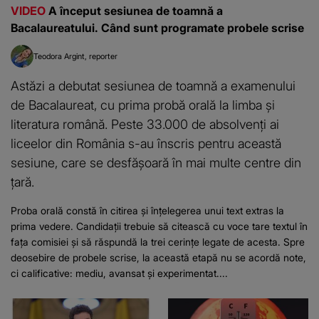
VIDEO
A început sesiunea de toamnă a
Bacalaureatului. Când sunt programate probele scrise
Teodora Argint
reporter
Astăzi a debutat sesiunea de toamnă a examenului
de Bacalaureat, cu prima probă orală la limba și
literatura română. Peste 33.000 de absolvenți ai
liceelor din România s-au înscris pentru această
sesiune, care se desfășoară în mai multe centre din
țară.
Proba orală constă în citirea și înțelegerea unui text extras la
prima vedere. Candidații trebuie să citească cu voce tare textul în
fața comisiei și să răspundă la trei cerințe legate de acesta. Spre
deosebire de probele scrise, la această etapă nu se acordă note,
ci calificative: mediu, avansat și experimentat....