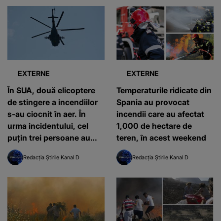
EXTERNE
EXTERNE
În SUA, două elicoptere
Temperaturile ridicate din
de stingere a incendiilor
Spania au provocat
s-au ciocnit în aer. În
incendii care au afectat
urma incidentului, cel
1,000 de hectare de
puțin trei persoane au
teren, în acest weekend
murit
Redacția Știrile Kanal D
Redacția Știrile Kanal D