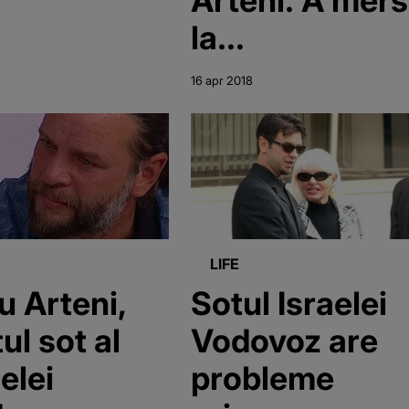
la
apartamentul
16 apr 2018
Israelei si ce a
facut la usa
este
tulburator
LIFE
iu Arteni,
Sotul Israelei
ul sot al
Vodovoz are
elei
probleme