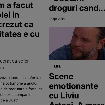
m a facut
droguri cand a
lei in
murit Israela"
17 apr 2018
crezut ca
litatea e cu
lucrat ca sofer
LIFE
ia.
Scene
voz, a lucrat ca sofer la o
emotionante
una octombrie a anului
ma de recrutare a fortei de
cu Liviu
cebook a companiei
e a „luat”...
Arteni. A mers