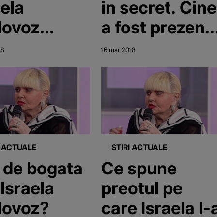
aela
in secret. Cine
dovoz
a fost prezent
.000 de
la ceremonie
18
16 mar 2018
o de fostul
I ACTUALE
STIRI ACTUALE
 de bogata
Ce spune
 Israela
preotul pe
dovoz?
care Israela l-