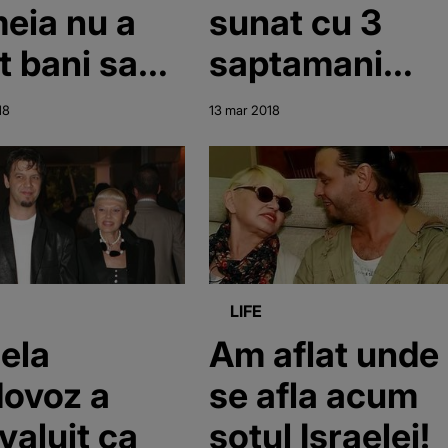
eia nu a
sunat cu 3
t bani sa
saptamani
teasca o
inainte sa
18
13 mar 2018
ma care i-a
moara! "Pe
najat
Liviu l-am
siunea din
ajutat pentru
amures si
ca m-a rugat
st data in
ea" EXCLUSIV
LIFE
ecata!
aela
Am aflat unde
ovoz a
se afla acum
valuit ca
sotul Israelei!