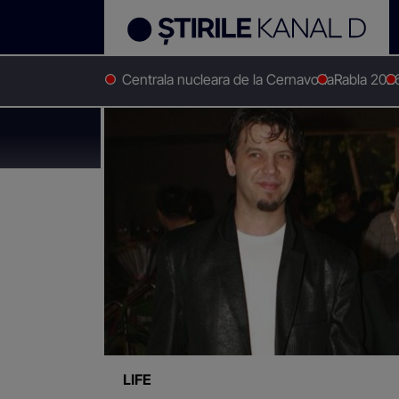
Centrala nucleara de la Cernavoda
Rabla 202
Stirile Kanal D
Israela vodovoz
Știri despre
"Israela 
LIFE