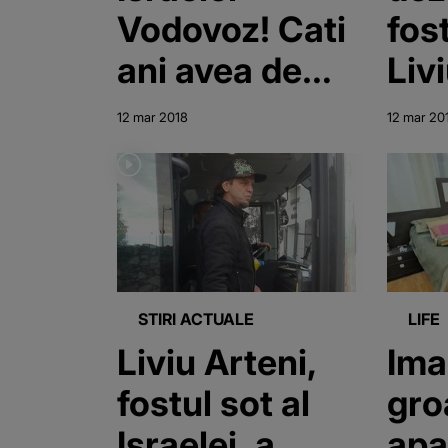
Vodovoz! Cati
fost
ani avea de
Liv
fapt “regina
mar
12 mar 2018
12 mar 20
salsei” si ce e
de 
trecut in
“S-
buletin
cu 
STIRI ACTUALE
LIFE
Liviu Arteni,
Ima
fostul sot al
gro
Israelei, a
apa