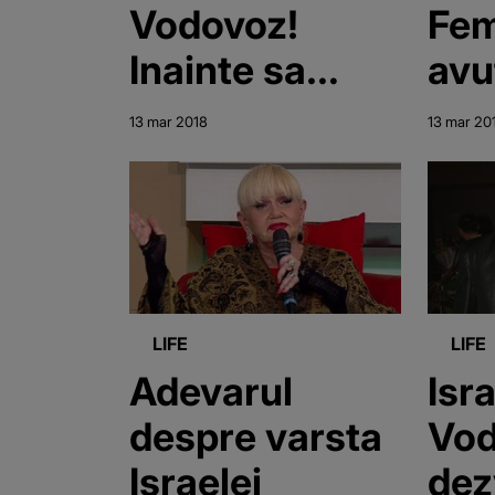
Vodovoz!
Fem
Inainte sa
avu
moara si-a
pla
13 mar 2018
13 mar 20
sunat o
fir
prietena si i-a
ame
facut o
pen
marturisire
Mar
socanta
a fo
LIFE
LIFE
jud
Adevarul
Isr
despre varsta
Vod
Israelei
dez