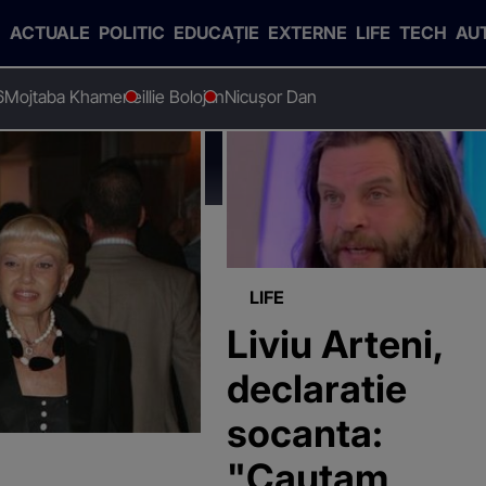
ACTUALE
POLITIC
EDUCAȚIE
EXTERNE
LIFE
TECH
AU
6
Mojtaba Khamenei
Ilie Bolojan
Nicușor Dan
vodovoz"
LIFE
Liviu Arteni,
declaratie
socanta:
"Cautam