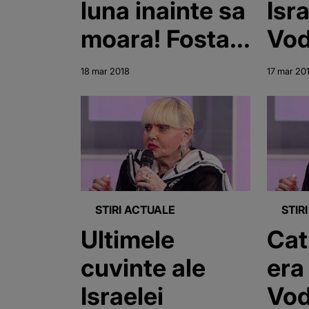
luna inainte sa
Isr
moara! Fosta
Vo
balerina a
200
18 mar 2018
17 mar 20
scos la
eur
vanzare un
sot
teren de la
Snagov! Vezi
cati bani a
STIRI ACTUALE
STIR
cerut!
Ultimele
Cat
cuvinte ale
era
Israelei
Vo