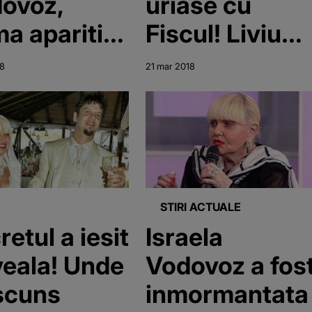
ovoz,
uriase cu
ma aparitie
Fiscul! Liviu
 Ce spune
Arteni a primit
18
21 mar 2018
batul
somatii de la
pre averea
doua directii
ata de
ale ANAF!
eie
STIRI ACTUALE
retul a iesit
Israela
iveala! Unde
Vodovoz a fos
scuns
inmormantata