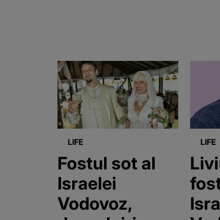
LIFE
LIFE
Fostul sot al
Liv
Israelei
fost
Vodovoz,
Isra