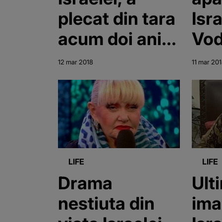
plecat din tara
Isra
acum doi ani!
Vod
Dupa moartea
a fo
12 mar 2018
11 mar 20
afaceristei,
fara
acesta este de
cel
negasit!
afa
LIFE
LIFE
Drama
Ult
nestiuta din
ima