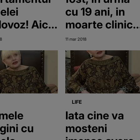
elei
cu 19 ani, in
ovoz! Aici
moarte clinica
st gasita,
Ce a marturisi
18
11 mar 2018
 viata,
celebra
ebra
afacerista
cerista
despre
aceasta
experienta
LIFE
imele
Iata cine va
gini cu
mosteni