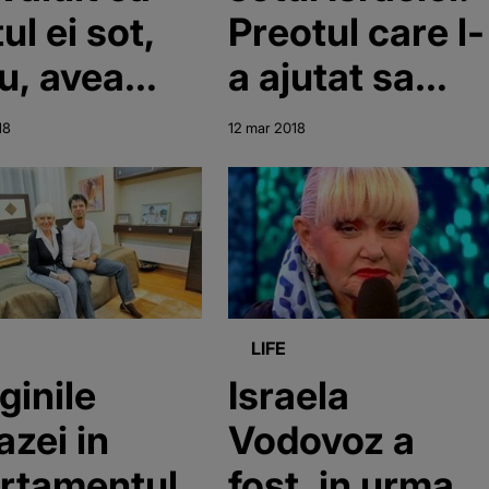
ul ei sot,
Preotul care l-
iu, avea
a ajutat sa
i probleme
scape de
18
12 mar 2018
sanatate:
alcoolism rup
a nascut
tacerea: "Nu e
aceasta …”
dat disparut"
LIFE
ginile
Israela
azei in
Vodovoz a
rtamentul
fost, in urma