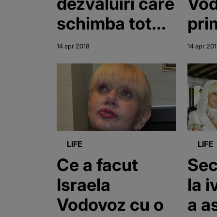
dezvaluiri care
Vod
schimba totul
pri
despre
tv.
14 apr 2018
14 apr 20
moartea
bar
vedetei: “Au
des
fost violente,
las
dupa am
fem
plecat si am
LIFE
LIFE
luat
Ce a facut
Sec
autocarul”
Israela
la 
Vodovoz cu o
a a