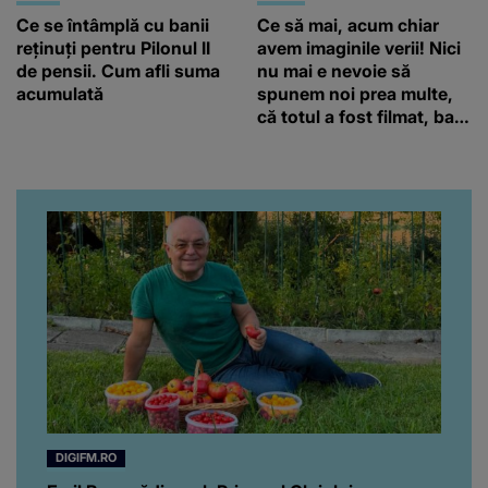
Ce se întâmplă cu banii
Ce să mai, acum chiar
reținuți pentru Pilonul II
avem imaginile verii! Nici
de pensii. Cum afli suma
nu mai e nevoie să
acumulată
spunem noi prea multe,
că totul a fost filmat, ba
chiar artistul și-a întrebat
iubita dacă e adevărat! Și
da, frumoasa iubită a lui
Florin Ristei e...
DIGIFM.RO