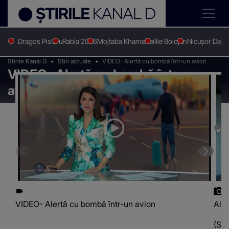
Dragos Pislaru
Rabla 2026
Mojtaba Khamenei
Ilie Bolojan
Nicușor Dan
Stirile Kanal D
Stiri actuale
VIDEO- Alertă cu bombă într-un avion
VIDEO- Alertă cu bombă într-un
avion
VIDEO- Alertă cu bombă într-un avion
Ale
(Sur