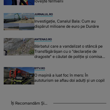
lovește fermierii
JURNALUL.RO
Investigație, Canalul Bala: Cum au
dispărut milioane de euro pe Dunăre
ANTENA3.RO
Bărbatul care a vandalizat o stâncă pe
Transfăgărășan cu o "declaraţie de
dragoste" e căutat de poliție și comisarii
de mediu
B1TV.RO
O maşină a luat foc în mers: În
autoturism se aflau doi adulți și un copil
Îți Recomandăm Și...