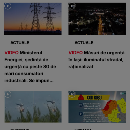
ACTUALE
ACTUALE
VIDEO
Ministerul
VIDEO
Măsuri de urgență
Energiei, ședință de
în Iași: iluminatul stradal,
urgență cu peste 80 de
raționalizat
mari consumatori
industriali. Se impun
măsuri urgente pentru
reducerea consumului de
electricitate, după ce s-a
instaurat stare de alertă
națională