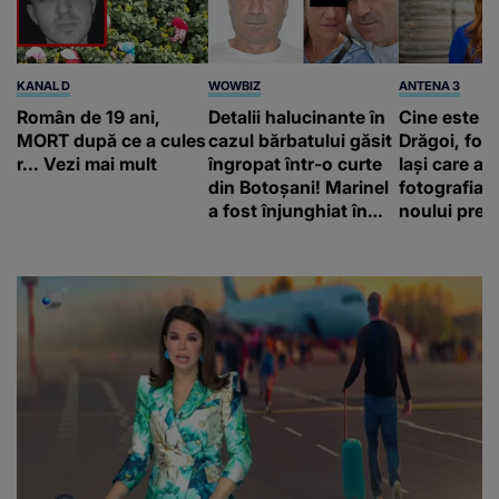
KANAL D
WOWBIZ
ANTENA 3
Român de 19 ani,
Detalii halucinante în
Cine este A
MORT după ce a cules
cazul bărbatului găsit
Drăgoi, fot
r... Vezi mai mult
îngropat într-o curte
Iași care a r
din Botoșani! Marinel
fotografia o
a fost înjunghiat în
noului prem
inimă, iar concubina
britanic, A
lui se numără printre
Burnham
suspecți