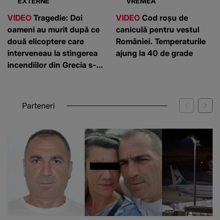
EXTERNE
VREMEA
VIDEO
Tragedie: Doi
VIDEO
Cod roșu de
oameni au murit după ce
caniculă pentru vestul
două elicoptere care
României. Temperaturile
interveneau la stingerea
ajung la 40 de grade
incendiilor din Grecia s-
au ciocnit
Parteneri