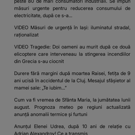
peste 80 de mari consumatori industriali. Se impun
măsuri urgente pentru reducerea consumului de
electricitate, după ce s-a...
VIDEO Măsuri de urgență în Iași: iluminatul stradal,
raționalizat
VIDEO Tragedie: Doi oameni au murit după ce două
elicoptere care interveneau la stingerea incendiilor
din Grecia s-au ciocnit
Durere fără margini după moartea Raisei, fetița de 9
ani ucisă în accidentul de la Cluj. Mesajul sfâșietor al
mamei sale: „Te iubim…”
Cum va fi vremea de Sfânta Maria, la jumătatea lunii
august. Prognoza meteo pe regiuni actualizată
anunță anomalii termice și furtuni
Anunțul Elenei Udrea, după 10 ani de relație cu
Adrian Alexandrov! Ce a transmis