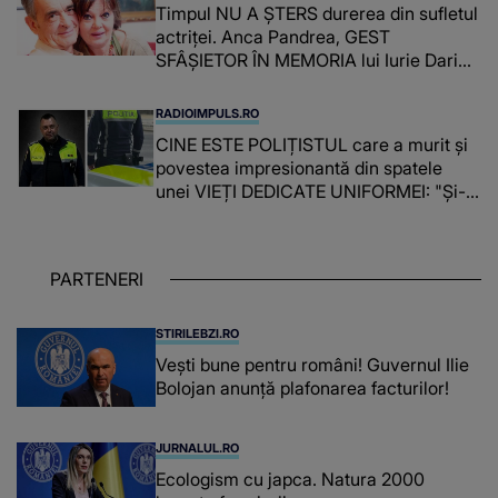
Timpul NU A ȘTERS durerea din sufletul
actriței. Anca Pandrea, GEST
SFÂȘIETOR ÎN MEMORIA lui Iurie Darie:
"A fost copleșitor. Pe măsură ce trece
timpul parcă..."
RADIOIMPULS.RO
CINE ESTE POLIȚISTUL care a murit și
povestea impresionantă din spatele
unei VIEȚI DEDICATE UNIFORMEI: "Și-a
îndeplinit misiunile cu responsabilitate,
iar în relația cu colegii a fost un sprijin,
un sfătuitor și un..."
PARTENERI
STIRILEBZI.RO
Vești bune pentru români! Guvernul Ilie
Bolojan anunță plafonarea facturilor!
JURNALUL.RO
Ecologism cu japca. Natura 2000