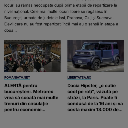
locuri au rămas neocupate după prima etapă de repartizare la
nivel național. Cele mai multe locuri libere se regăsesc în
București, urmate de județele Iași, Prahova, Cluj și Suceava.
Elevii care nu au fost repartizați încă mai au o șansă în etapa a
doua...
ROMANIATV.NET
LIBERTATEA.RO
ALERTĂ pentru
Dacia Hipster, „o cutie
bucureșteni. Metrorex
cool pe roți”, văzută pe
vrea să scoată mai multe
străzi, la Paris. Poate fi
trenuri din circulație
condusă de la 16 ani și va
pentru economie
costa maxim 13.000 de
energetică: În loc să vină
euro
la 5 minute, vine la 20 de
minute