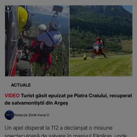
ACTUALE
VIDEO
Turist găsit epuizat pe Piatra Craiului, recuperat
de salvamontiștii din Argeș
Redacția Știrile Kanal D
Un apel disperat la 112 a declanșat o misiune
spectaculoasă de salvare în masivul Făgăraș, unde