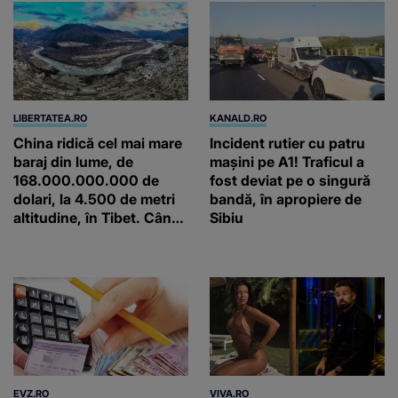
LIBERTATEA.RO
KANALD.RO
China ridică cel mai mare
Incident rutier cu patru
baraj din lume, de
mașini pe A1! Traficul a
168.000.000.000 de
fost deviat pe o singură
dolari, la 4.500 de metri
bandă, în apropiere de
altitudine, în Tibet. Când
Sibiu
va funcționa
EVZ.RO
VIVA.RO