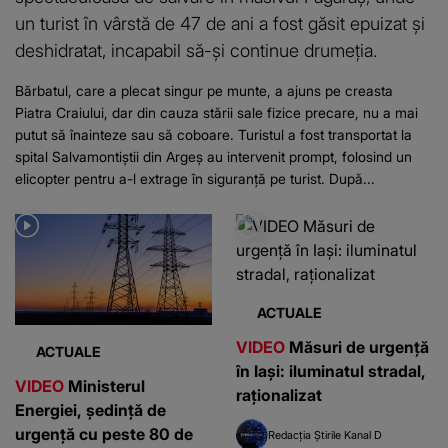
un turist în vârstă de 47 de ani a fost găsit epuizat și
deshidratat, incapabil să-și continue drumeția.
Bărbatul, care a plecat singur pe munte, a ajuns pe creasta
Piatra Craiului, dar din cauza stării sale fizice precare, nu a mai
putut să înainteze sau să coboare. Turistul a fost transportat la
spital Salvamontiștii din Argeș au intervenit prompt, folosind un
elicopter pentru a-l extrage în siguranță pe turist. După...
ACTUALE
VIDEO
Măsuri de urgență
ACTUALE
în Iași: iluminatul stradal,
VIDEO
Ministerul
raționalizat
Energiei, ședință de
urgență cu peste 80 de
Redacția Știrile Kanal D