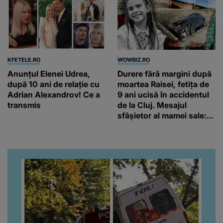
KFETELE.RO
WOWBIZ.RO
Anunțul Elenei Udrea,
Durere fără margini după
după 10 ani de relație cu
moartea Raisei, fetița de
Adrian Alexandrov! Ce a
9 ani ucisă în accidentul
transmis
de la Cluj. Mesajul
sfâșietor al mamei sale:
„Te iubim…”