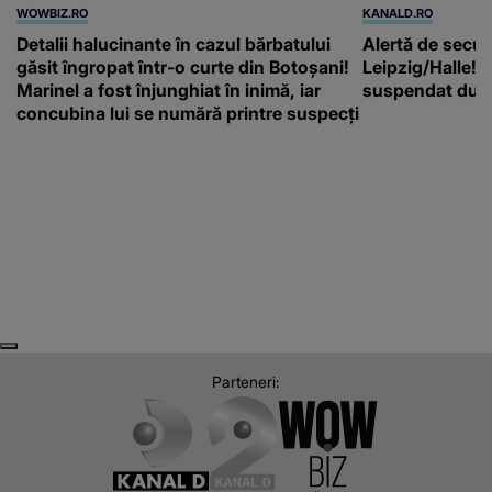
WOWBIZ.RO
KANALD.RO
Detalii halucinante în cazul bărbatului
Alertă de secur
găsit îngropat într-o curte din Botoșani!
Leipzig/Halle! T
Marinel a fost înjunghiat în inimă, iar
suspendat după
concubina lui se numără printre suspecți
Next
Previous
Parteneri: