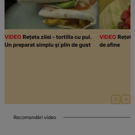
VIDEO
Rețeta zilei - tortilla cu pui.
VIDEO
Rețeta 
Un preparat simplu și plin de gust
de afine
Recomandări video