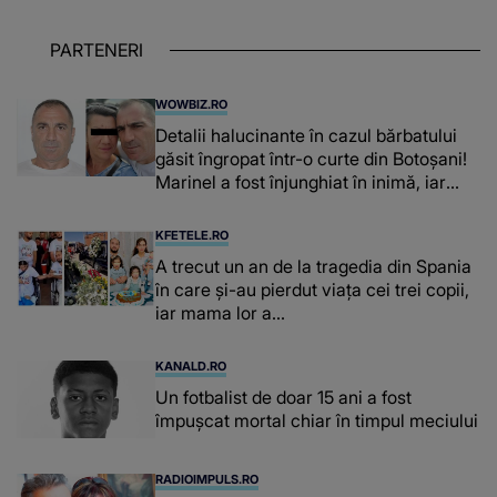
PARTENERI
WOWBIZ.RO
Detalii halucinante în cazul bărbatului
găsit îngropat într-o curte din Botoșani!
Marinel a fost înjunghiat în inimă, iar
concubina lui se numără printre
suspecți
KFETELE.RO
A trecut un an de la tragedia din Spania
în care și-au pierdut viața cei trei copii,
iar mama lor a…
KANALD.RO
Un fotbalist de doar 15 ani a fost
împușcat mortal chiar în timpul meciului
RADIOIMPULS.RO