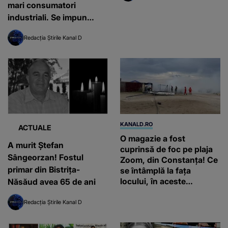
mari consumatori
industriali. Se impun
măsuri urgente pentru
Redacția Știrile Kanal D
reducerea consumului de
electricitate, după ce s-a
instaurat stare de alertă
națională
KANALD.RO
ACTUALE
O magazie a fost
A murit Ștefan
cuprinsă de foc pe plaja
Sângeorzan! Fostul
Zoom, din Constanța! Ce
primar din Bistrița-
se întâmplă la fața
locului, în aceste
Năsăud avea 65 de ani
momente
Redacția Știrile Kanal D