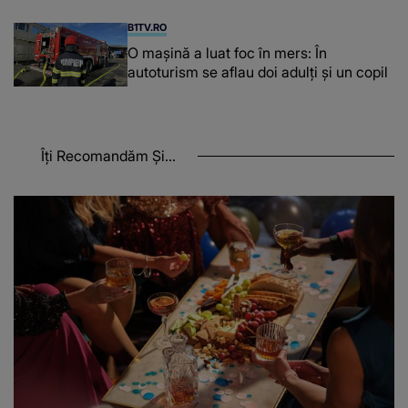
a Georgiei"
B1TV.RO
O maşină a luat foc în mers: În
autoturism se aflau doi adulți și un copil
Îți Recomandăm Și...