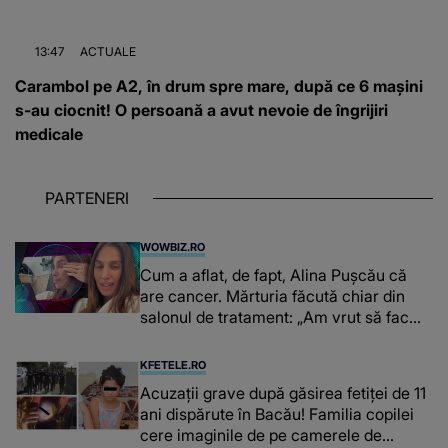
13:47
ACTUALE
Carambol pe A2, în drum spre mare, după ce 6 mașini
s-au ciocnit! O persoană a avut nevoie de îngrijiri
medicale
PARTENERI
WOWBIZ.RO
Cum a aflat, de fapt, Alina Pușcău că
are cancer. Mărturia făcută chiar din
salonul de tratament: „Am vrut să fac
niște genuflexiuni și a început să mă
înțepe sânul”
KFETELE.RO
Acuzații grave după găsirea fetiței de 11
ani dispărute în Bacău! Familia copilei
cere imaginile de pe camerele de