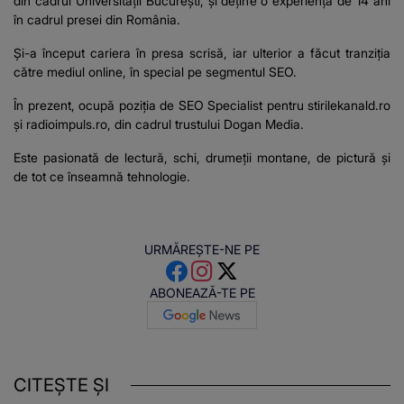
din cadrul Universității București, şi deţine o experienţă de 14 ani
în cadrul presei din România.
Şi-a început cariera în presa scrisă, iar ulterior a făcut tranziţia
către mediul online, în special pe segmentul SEO.
În prezent, ocupă poziţia de SEO Specialist pentru stirilekanald.ro
şi
radioimpuls.ro
, din cadrul trustului Dogan Media.
Este pasionată de lectură, schi, drumeţii montane, de pictură şi
de tot ce înseamnă tehnologie.
URMĂREȘTE-NE PE
ABONEAZĂ-TE PE
CITEȘTE ȘI