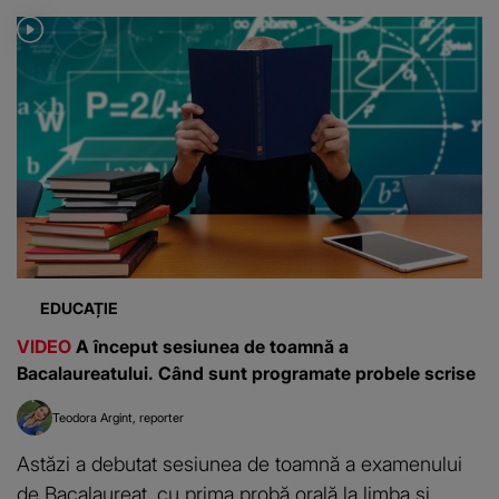
EDUCAȚIE
VIDEO
A început sesiunea de toamnă a
Bacalaureatului. Când sunt programate probele scrise
Teodora Argint
reporter
Astăzi a debutat sesiunea de toamnă a examenului
de Bacalaureat, cu prima probă orală la limba și