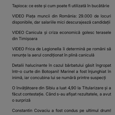
Tapioca: ce este și cum poate fi utilizată în bucătărie
VIDEO Piața muncii din România: 29.000 de locuri
disponibile, dar salariile mici descurajează candidații
VIDEO Canicula și criza economică golesc terasele
din Timișoara
VIDEO Frica de Legionella îi determină pe români să
renunțe la aerul condiționat în plină caniculă
Detalii halucinante în cazul bărbatului găsit îngropat
într-o curte din Botoșani! Marinel a fost înjunghiat în
inimă, iar concubina lui se numără printre suspecți
O învățătoare din Sibiu a luat 4,90 la Titularizare și a
făcut contestație. Când s-au afișat rezultatele, a avut
o surpriză
Constantin Covaciu a fost condus pe ultimul drum!