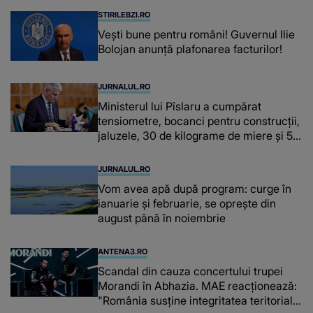
STIRILEBZI.RO
Vești bune pentru români! Guvernul Ilie
Bolojan anunță plafonarea facturilor!
JURNALUL.RO
Ministerul lui Pîslaru a cumpărat
tensiometre, bocanci pentru construcții,
jaluzele, 30 de kilograme de miere și 50
de kilograme de cafea
JURNALUL.RO
Vom avea apă după program: curge în
ianuarie și februarie, se oprește din
august până în noiembrie
ANTENA3.RO
Scandal din cauza concertului trupei
Morandi în Abhazia. MAE reacționează:
"România susține integritatea teritorială