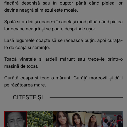
flacără deschisă sau în cuptor până când pielea lor
devine neagră și miezul este moale.
Spală și ardeii și coace-i în același mod până când pielea
lor devine neagră și se poate desprinde ușor.
Lasă legumele coapte să se răcească puțin, apoi curăță-
le de coajă și semințe.
Toacă vinetele și ardeii mărunt sau trece-le printr-o
mașină de tocat.
Curăță ceapa și toac-o mărunt. Curăță morcovii și dă-i
pe răzătoarea mare.
CITEȘTE ȘI