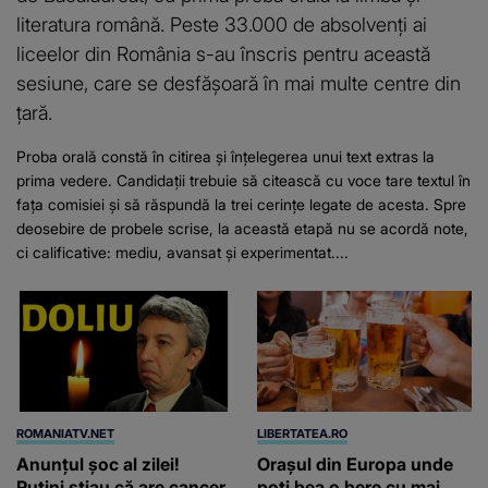
literatura română. Peste 33.000 de absolvenți ai
liceelor din România s-au înscris pentru această
sesiune, care se desfășoară în mai multe centre din
țară.
Proba orală constă în citirea și înțelegerea unui text extras la
prima vedere. Candidații trebuie să citească cu voce tare textul în
fața comisiei și să răspundă la trei cerințe legate de acesta. Spre
deosebire de probele scrise, la această etapă nu se acordă note,
ci calificative: mediu, avansat și experimentat....
ROMANIATV.NET
LIBERTATEA.RO
Anunţul şoc al zilei!
Orașul din Europa unde
Puţini ştiau că are cancer
poți bea o bere cu mai