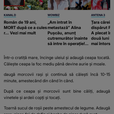
KANAL D
WOWBIZ
ANTENA 3
Român de 19 ani,
„Am intrat în
Țara căreia 
MORT după ce a cules
metastază” Alina
dispărut Pr
r... Vezi mai mult
Pușcău, anunț
A plecat în
cutremurător înainte
două luni și
să intre în operație!
mai întors
Vedeta a transmis un
mesaj emoționant
Într-o cratiță mare, încinge uleiul și adaugă ceapa tocată.
fanilor
Călește ceapa la foc mediu până devine aurie și moale.
daugă morcovii rași și continuă să călești încă 10-15
minute, amestecând din când în când.
După ce ceapa și morcovii sunt bine căliți, adaugă
vinetele și ardeii copți și tocați.
Toarnă sucul de roșii peste amestecul de legume. Adaugă