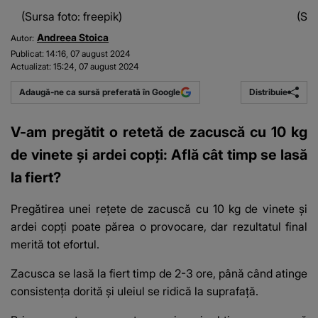
(Sursa foto: freepik)
(Sur
Andreea Stoica
Autor:
Publicat:
14:16, 07 august 2024
Actualizat:
15:24, 07 august 2024
Distribuie
Adaugă-ne ca sursă preferată în Google
V-am pregătit o retetă de zacuscă cu 10 kg
de vinete și ardei copți: Află cât timp se lasă
la fiert?
Pregătirea unei rețete de zacuscă cu 10 kg de vinete și
ardei copți poate părea o provocare, dar rezultatul final
merită tot efortul.
Zacusca se lasă la fiert timp de 2-3 ore, până când atinge
consistența dorită și uleiul se ridică la suprafață.