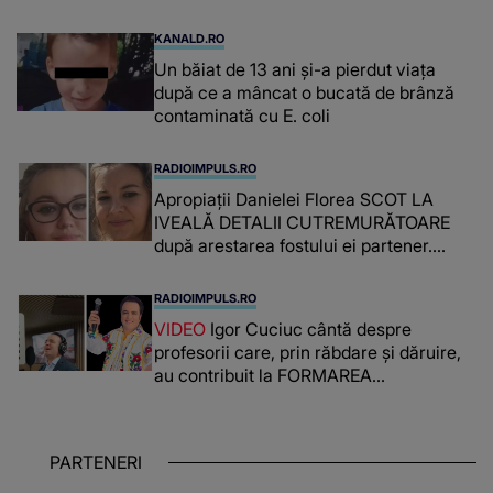
supraveghere: „Nu s-a mai dus sora
mea...”
KANALD.RO
Un băiat de 13 ani și-a pierdut viața
după ce a mâncat o bucată de brânză
contaminată cu E. coli
RADIOIMPULS.RO
Apropiații Danielei Florea SCOT LA
IVEALĂ DETALII CUTREMURĂTOARE
după arestarea fostului ei partener.
PRIN CE A FOST NEVOITĂ să treacă
românca ucisă în Italia și ascunsă în
RADIOIMPULS.RO
lada unui pat: " Îmi pare rău că nu am
VIDEO
Igor Cuciuc cântă despre
reușit să fac mai mult pentru ea și..."
profesorii care, prin răbdare și dăruire,
au contribuit la FORMAREA
OAMENILOR DE ASTĂZI. Ce spune
despre dascălii care lasă amprente
puternice ÎN SUFLETELE ELEVILOR,
PARTENERI
chiar și după trecerea anilor: "De
fiecare dată când..."