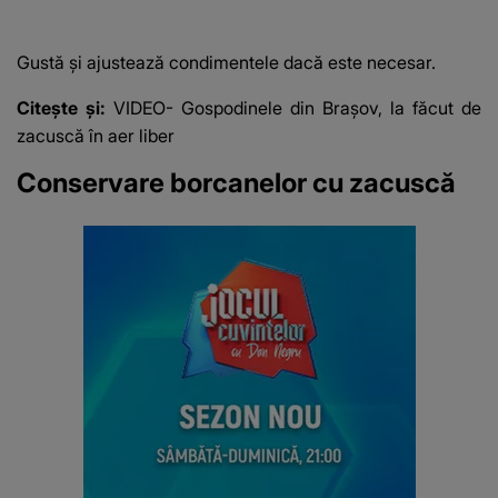
camerele de
SUNT CEI VIZAȚI de
supraveghere: „Nu s-
această situație: "Îmi
a mai dus sora mea...”
e ciudă că..."
Gustă și ajustează condimentele dacă este necesar.
Citește și:
VIDEO- Gospodinele din Brașov, la făcut de
zacuscă în aer liber
Conservare borcanelor cu zacuscă