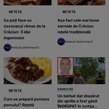
RETETE
RETETE
Ce poți face cu
Așa faci cele mai bune
cozonacul rămas de la
sarmale de Crăciun:
Crăciun: 3 idei
rețetă tradițională
ingenioase
Redacția Știrile Kanal D
Redacția Știrile Kanal D
KANALD.RO
RETETE
Un bărbat dat dispărut
Cum se prepară pomana
din aprilie a fost găsit
porcului? Rețetă
ÎNGROPAT în curtea...