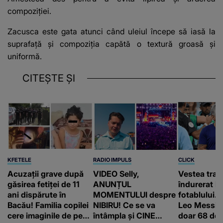
compoziției.
Zacusca este gata
atunci când uleiul începe să iasă la
suprafață și compoziția capătă o textură groasă și
uniformă.
CITEȘTE ȘI
KFETELE
RADIO IMPULS
CLICK
Acuzații grave după
VIDEO Selly,
Vestea trag
găsirea fetiței de 11
ANUNȚUL
îndurerat l
ani dispărute în
MOMENTULUI despre
fotablului. T
Bacău! Familia copilei
NIBIRU! Ce se va
Leo Messi a
cere imaginile de pe
întâmpla și CINE
doar 68 de 