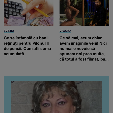
EVZ.RO
VIVA.RO
Ce se întâmplă cu banii
Ce să mai, acum chiar
reținuți pentru Pilonul II
avem imaginile verii! Nici
de pensii. Cum afli suma
nu mai e nevoie să
acumulată
spunem noi prea multe,
că totul a fost filmat, ba
chiar artistul și-a întrebat
iubita dacă e adevărat! Și
da, frumoasa iubită a lui
Florin Ristei e...