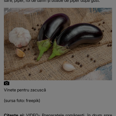
sare, piper, foi de dafin și boabe de piper după gust.
Vinete pentru zacuscă
(sursa foto: freepik)
Citește și:
VIDEO- Preparatele românești, în drum spre