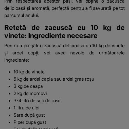
Prin respectarea acestor pași, vei obține o zacuscă
delicioasă și aromată, perfectă pentru a fi savurată pe tot
parcursul anului.
Retetă de zacuscă cu 10 kg de
vinete: Ingrediente necesare
Pentru a pregăti
o zacuscă delicioasă
cu 10 kg de vinete
și ardei copți, vei avea nevoie de următoarele
ingrediente:
10 kg de vinete
5 kg de ardei capia sau ardei gras roșu
3 kg de ceapă
2 kg de morcovi
3-4 litri de suc de roșii
1 litru de ulei
Sare după gust
Piper după gust