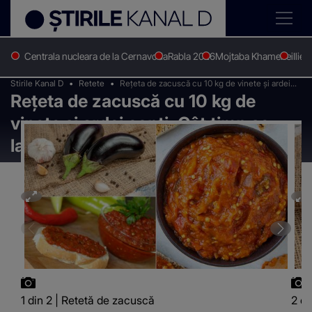
Centrala nucleara de la Cernavoda
Rabla 2026
Mojtaba Khamenei
Ilie 
Stirile Kanal D
Retete
Rețeta de zacuscă cu 10 kg de vinete și ardei
Rețeta de zacuscă cu 10 kg de
copți: Cât timp se lasă la fiert?
vinete și ardei copți: Cât timp se
lasă la fiert?
1 din 2 | Retetă de zacuscă
2 di