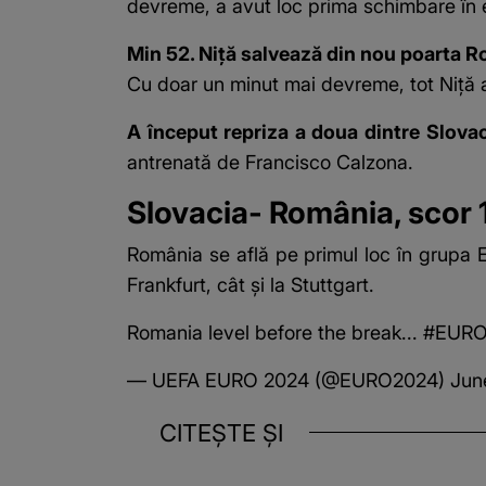
devreme, a avut loc prima schimbare în 
Min 52. Niță salvează din nou poarta R
Cu doar un minut mai devreme, tot Niță a
A început repriza a doua dintre Slova
antrenată de
Francisco Calzona
.
Slovacia- România, scor 1
România se află pe primul loc în grupa E
Frankfurt, cât și la Stuttgart.
Romania level before the break...
#EURO
— UEFA EURO 2024 (@EURO2024)
Jun
CITEȘTE ȘI