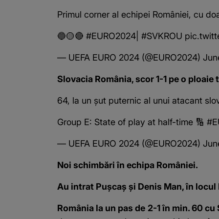
Primul corner al echipei României, cu doa
🔵🟡🔴
#EURO2024
|
#SVKROU
pic.twit
— UEFA EURO 2024 (@EURO2024)
Jun
Slovacia România, scor 1-1 pe o ploaie 
64, la un șut puternic al unui atacant slo
Group E: State of play at half-time 🔢
#E
— UEFA EURO 2024 (@EURO2024)
Jun
Noi schimbări în echipa României.
Au intrat Pușcaș și Denis Man, în locul 
România la un pas de 2-1 în min. 60 cu