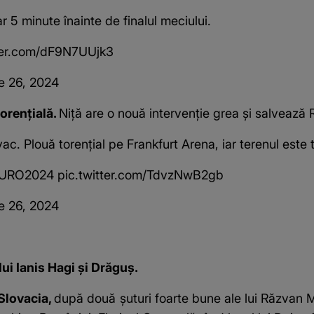
r 5 minute înainte de finalul meciului.
ter.com/dF9N7UUjk3
e 26, 2024
torențială.
Niță are o nouă intervenție grea și salvează 
vac. Plouă torențial pe Frankfurt Arena, iar terenul este 
URO2024
pic.twitter.com/TdvzNwB2gb
e 26, 2024
lui Ianis Hagi și Drăguș.
 Slovacia,
după două șuturi foarte bune ale lui Răzvan 