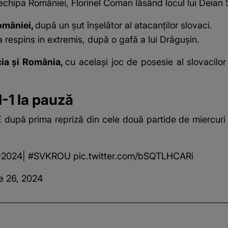
echipa României, Florinel Coman lăsând locul lui Deian 
omâniei,
după un șut înșelător al atacanților slovaci.
 respins in extremis, după o gafă a lui Drăgușin.
cia și România,
cu același joc de posesie al slovacilor
-1 la pauză
 după prima repriză din cele două partide de miercuri s
2024
|
#SVKROU
pic.twitter.com/bSQTLHCARi
e 26, 2024