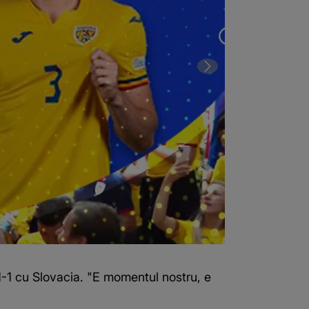
 1-1 cu Slovacia. "E momentul nostru, e
2 din 5 | Slov
(Sursa foto: F