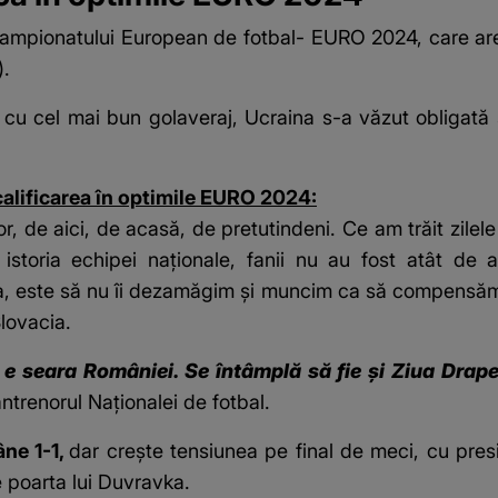
mpionatului European de fotbal- EURO 2024, care are lo
).
cu cel mai bun golaveraj, Ucraina s-a văzut obligată
calificarea în optimile EURO 2024:
r, de aici, de acasă, de pretutindeni. Ce am trăit zilele 
n istoria echipei naționale, fanii nu au fost atât de
ea, este să nu îi dezamăgim și muncim ca să compensăm 
lovacia.
e seara României. Se întâmplă să fie și Ziua Drapel
ntrenorul Naționalei de fotbal.
ne 1-1,
dar crește tensiunea pe final de meci, cu presiu
e poarta lui Duvravka.