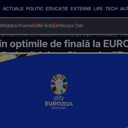
ACTUALE
POLITIC
EDUCAȚIE
EXTERNE
LIFE
TECH
AU
6
Mojtaba Khamenei
Ilie Bolojan
Nicușor Dan
e de finală la EURO 2024 de pe primul loc în grupă, după 1-1 cu Slovacia. "E m
în optimile de finală la EU
pă, după 1-1 cu Slovacia. "
stră”, spune Edi Iordănescu