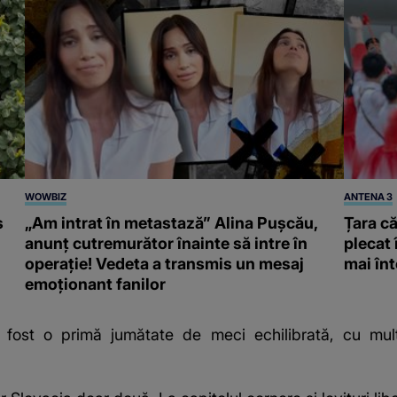
WOWBIZ
ANTENA 3
s
„Am intrat în metastază” Alina Pușcău,
Țara că
anunț cutremurător înainte să intre în
plecat 
operație! Vedeta a transmis un mesaj
mai înt
emoționant fanilor
 fost o primă jumătate de meci echilibrată, cu mult