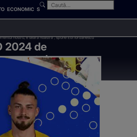
TO
ECONOMIC
SPORT
omentul nostru, e seara noastră”, spune Edi Iordănescu
RO 2024 de
E momentul