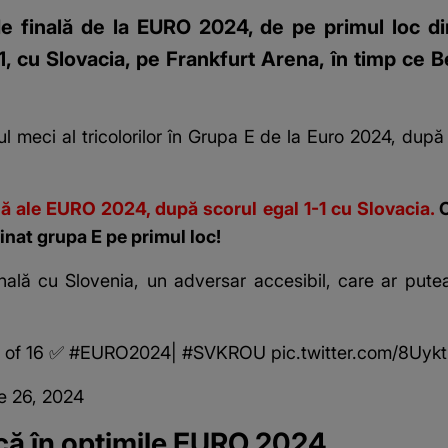
de finală de la EURO 2024, de pe primul loc din
1, cu Slovacia, pe Frankfurt Arena, în timp ce B
ul meci al tricolorilor în
Grupa E de la Euro 2024
, după 
ală ale EURO 2024, după scorul egal 1-1 cu Slovacia.
C
minat grupa E pe primul loc!
nală cu Slovenia, un adversar accesibil, care ar putea
d of 16 ✅
#EURO2024
|
#SVKROU
pic.twitter.com/8Uy
e 26, 2024
ică în optimile EURO 2024