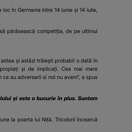
c în Germania între 14 iunie şi 14 iulie,
 să părăsească competiția, de pe ultimul
astea și astăzi trăiești probabil o dată în
 apropiați și de implicați. Cea mai mare
ce au adversarii si noi nu avem”, a spus
ului și este o bucurie în plus. Suntem
ne la poarta lui Niță. Tricolorii încearcă