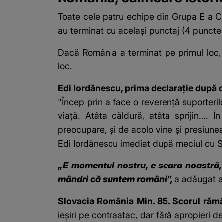
Toate cele patru echipe din Grupa E a Ca
au terminat cu acelaşi punctaj (4 puncte
Dacă România a terminat pe primul loc, 
loc.
Edi Iordănescu, prima declarație după 
"Încep prin a face o reverență suporterilo
viață. Atâta căldură, atâta sprijin…. Î
preocupare, și de acolo vine și presiun
Edi Iordănescu imediat după meciul cu S
„E momentul nostru, e seara noastră, 
mândri că suntem români”,
a adăugat a
Slovacia România Min. 85. Scorul rămâ
ieșiri pe contraatac, dar fără apropieri d