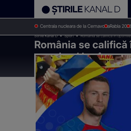
Centrala nucleara de la Cernavoda
Rabla 202
Stirile Kanal D
Sport
România se califică în optimil
România se califică 
pe primul loc în gru
nostru, e seara noa