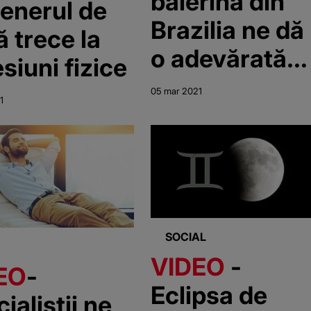
balerină din
enerul de
Brazilia ne dă
ă trece la
o adevărată
siuni fizice
lecție de viață
05 mar 2021
1
SOCIAL
VIDEO
-
EO
-
Eclipsa de
ialiștii ne