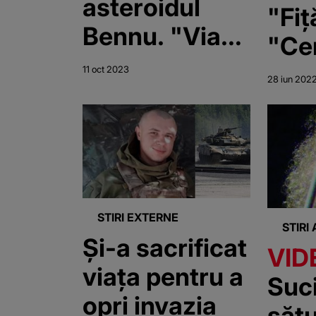
asteroidul
"Fiț
Bennu. "Viața
"Ce
provine din
să
11 oct 2023
28 iun 202
spațiul
sup
cosmic"
STIRI EXTERNE
STIRI
Și-a sacrificat
VID
viața pentru a
Suc
opri invazia
sătu