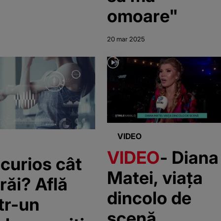
omoare"
20 mar 2025
VIDEO
VIDEO
- Diana
 curios cât
Matei, viața
trăi? Află
dincolo de
tr-un
scenă.