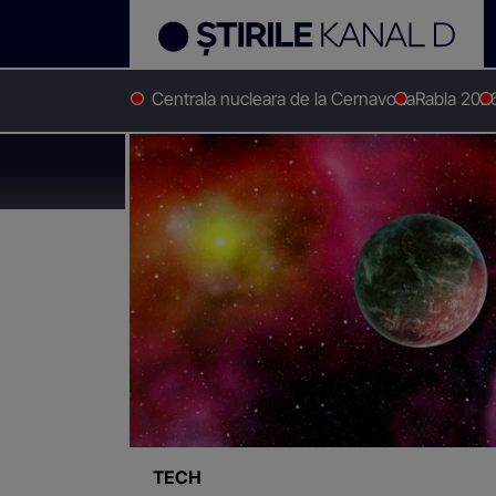
Centrala nucleara de la Cernavoda
Rabla 202
Stirile Kanal D
Viata
Știri despre
"Viata"
TECH