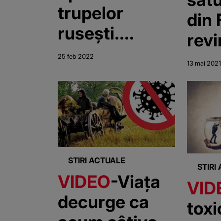
trupelor
din 
rusești.
revi
Gestul
25 feb 2022
13 mai 2021
surprinzător
al unui inginer
ucrainean
STIRI ACTUALE
STIRI
VIDEO
-Viața
VID
decurge ca
toxi