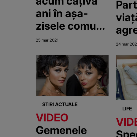
acum câțiva
Part
ani în așa-
viaț
zisele comune
agre
fără COVID
25 mar 2021
24 mar 202
STIRI ACTUALE
LIFE
VIDEO
VID
Gemenele
Spec