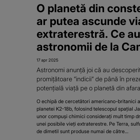
O planetă din conste
ar putea ascunde vi
extraterestră. Ce a
astronomii de la C
17 apr 2025
Astronomi anunţă joi că au descoperi
promiţătoare ”indicii” de până în preze
potenţială viaţă pe o planetă din afara
O echipă de cercetători americano-britanici 
planetei K2-18b, folosind telescopul spaţial
unor compuşi chimici consideraţi mult timp dr
unei posibile vieţi extraterestre. Pe Terra, sulf
de dimetil sunt produse numai de către...