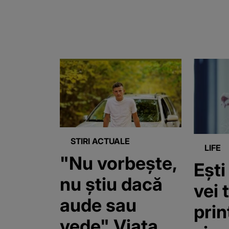
STIRI ACTUALE
LIFE
"Nu vorbește,
Ești
nu știu dacă
vei 
aude sau
prin
vede" Viața