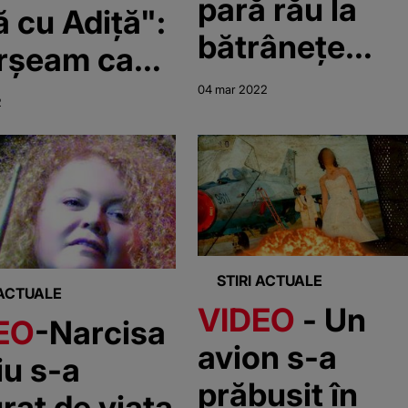
pară rău la
ă cu Adiță":
bătrânețe
rșeam ca
dacă nu le fac
04 mar 2022
2
acum!
raviețuiesc"
STIRI ACTUALE
 ACTUALE
VIDEO
- Un
EO
-Narcisa
avion s-a
iu s-a
prăbușit în
rat de viața