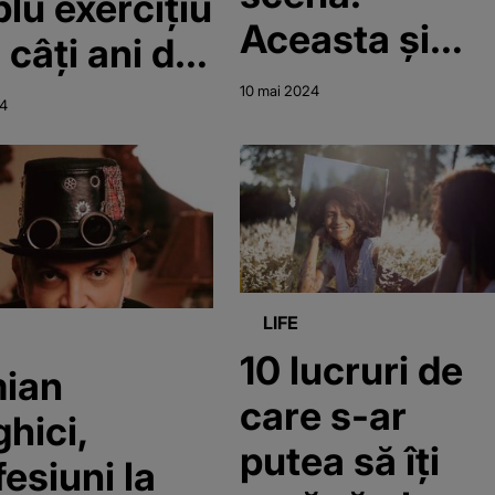
lu exercițiu
Aceasta și
c câți ani de
soțul său au o
ă mai ai
10 mai 2024
24
relație solidă,
care a trecut
cu brio testul
timpului
LIFE
10 lucruri de
ian
care s-ar
hici,
putea să îți
esiuni la