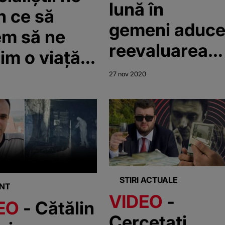
lună în
n ce să
gemeni aduc
em să ne
reevaluarea
im o viață
modului de
griji
27 nov 2020
viață
STIRI ACTUALE
NT
VIDEO
-
EO
- Cătălin
Cercetați