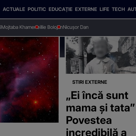
ACTUALE
POLITIC
EDUCAȚIE
EXTERNE
LIFE
TECH
AU
6
Mojtaba Khamenei
Ilie Bolojan
Nicușor Dan
STIRI EXTERNE
„Ei încă sunt
mama și tata”
Povestea
incredibilă a