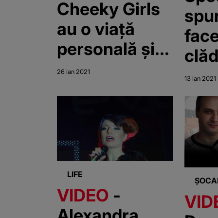
Cheeky Girls
spu
au o viață
fac
personală și
clăd
profesională
fără 
26 ian 2021
13 ian 2021
bună
LIFE
ȘOCA
VIDEO
-
VID
Alexandra