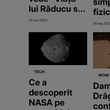
simp
lui Răducu s-a
fizi
schimbat
viaț
20 nov 2024
26 aug 20
radical, după
ce a fost
implicat într-
un accident.
Tânărul de 18
TECH
WOW
ani a fost lovit
Ce a
Dam
în plin de o
descoperit
Drăg
mașină
NASA pe
conf