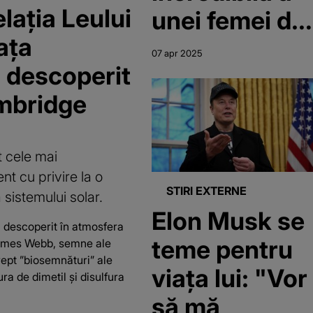
laţia Leului
unei femei de
ața
70 de ani care
07 apr 2025
u descoperit
a aflat că a
ambridge
fost
schimbată la
t cele mai
naștere. Cum
nt cu privire la o
i s-a schimba
STIRI EXTERNE
 sistemului solar.
Elon Musk se
viața după ce
a descoperit în atmosfera
teme pentru
a aflat
 James Webb, semne ale
ept ”biosemnături” ale
viața lui: "Vor
adevărul
ura de dimetil şi disulfura
să mă