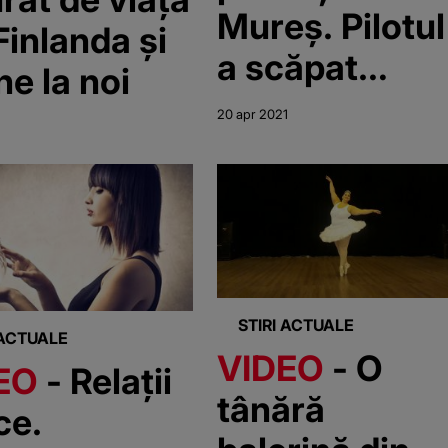
Mureș. Pilotul
Finlanda și
a scăpat
ne la noi
miraculos cu
20 apr 2021
viață
STIRI ACTUALE
 ACTUALE
VIDEO
- O
EO
- Relații
tânără
ce.