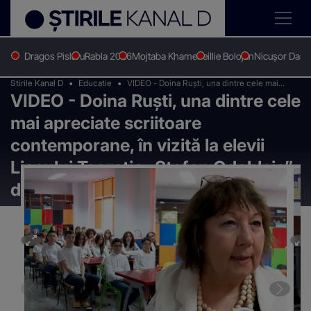
Dragos Pislaru
Rabla 2026
Mojtaba Khamenei
Ilie Bolojan
Nicușor Dan
Stirile Kanal D
Educatie
VIDEO - Doina Ruști, una dintre cele mai
VIDEO - Doina Ruști, una dintre cele
apreciate scriitoare contemporane, în vizită la
elevii Liceului Teoretic „Ștefan Odobleja” din
mai apreciate scriitoare
Capitală
contemporane, în vizită la elevii
Liceului Teoretic „Ștefan Odobleja”
din Capitală