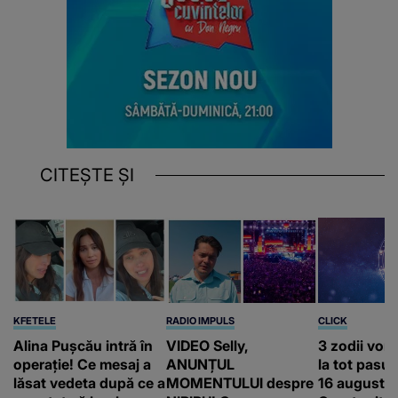
CITEȘTE ȘI
KFETELE
RADIO IMPULS
CLICK
Alina Pușcău intră în
VIDEO Selly,
3 zodii vor
operație! Ce mesaj a
ANUNȚUL
la tot pasul 
lăsat vedeta după ce a
MOMENTULUI despre
16 august.