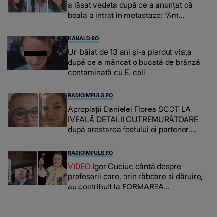
a lăsat vedeta după ce a anunțat că
boala a intrat în metastaze: “Am
cancer!”
KANALD.RO
Un băiat de 13 ani și-a pierdut viața
după ce a mâncat o bucată de brânză
contaminată cu E. coli
RADIOIMPULS.RO
Apropiații Danielei Florea SCOT LA
IVEALĂ DETALII CUTREMURĂTOARE
după arestarea fostului ei partener.
PRIN CE A FOST NEVOITĂ să treacă
românca ucisă în Italia și ascunsă în
RADIOIMPULS.RO
lada unui pat: " Îmi pare rău că nu am
VIDEO
Igor Cuciuc cântă despre
reușit să fac mai mult pentru ea și..."
profesorii care, prin răbdare și dăruire,
au contribuit la FORMAREA
OAMENILOR DE ASTĂZI. Ce spune
despre dascălii care lasă amprente