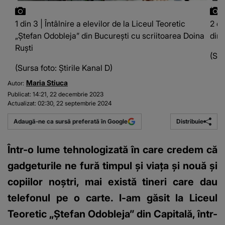
1 din 3 | Întâlnire a elevilor de la Liceul Teoretic
2 di
„Ștefan Odobleja” din București cu scriitoarea Doina
din 
Ruști
(Sur
(Sursa foto: Știrile Kanal D)
Maria Stiuca
Autor:
Publicat:
14:21, 22 decembrie 2023
Actualizat:
02:30, 22 septembrie 2024
Distribuie
Adaugă-ne ca sursă preferată în Google
Într-o lume tehnologizată în care credem că
gadgeturile ne fură timpul și viața și nouă și
copiilor noștri, mai există tineri care dau
telefonul pe o carte. I-am găsit la Liceul
Teoretic „Ștefan Odobleja” din Capitală, într-