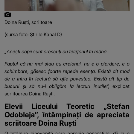
Doina Ruști, scriitoare
(sursa foto: Știrile Kanal D)
„Acești copii sunt crescuți cu telefonul în mână.
Faptul că nu mai stau cu creionul, nu e o pierdere, e o
schimbare, găsesc foarte repede esența. Există alt mod
de a intra în lectură să afle povestea. Există alt tip de
bucurii și să nu-i obligăm la lecturi inutile”,
explicat
scriitoarea Doina Ruști.
Elevii Liceului Teoretic „Stefan
Odobleja”, întâmpinați de apreciata
scriitoare Doina Ruști
O întâlnire binevenită care apropie generațiile, dă la o