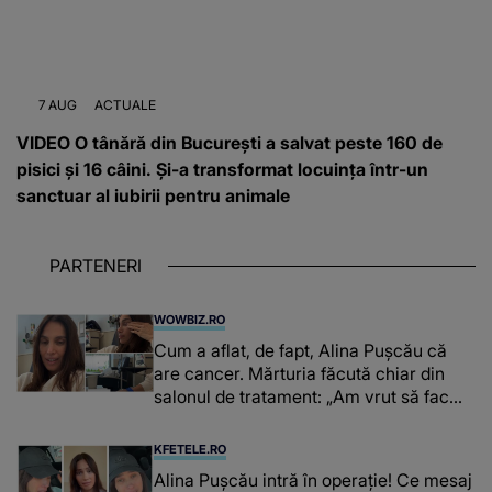
7 AUG
ACTUALE
VIDEO O tânără din București a salvat peste 160 de
pisici și 16 câini. Și-a transformat locuința într-un
sanctuar al iubirii pentru animale
PARTENERI
WOWBIZ.RO
Cum a aflat, de fapt, Alina Pușcău că
are cancer. Mărturia făcută chiar din
salonul de tratament: „Am vrut să fac
niște genuflexiuni și a început să mă
înțepe sânul”
KFETELE.RO
Alina Pușcău intră în operație! Ce mesaj