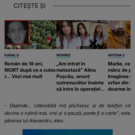
CITEȘTE ȘI
KANAL D
WOWBIZ
ANTENA 3
Român de 19 ani,
„Am intrat în
Marlie, cel 
MORT după ce a cules
metastază” Alina
mânz de pe 
r... Vezi mai mult
Pușcău, anunț
Imaginea cu
cutremurător înainte
orfan din Să
să intre în operație!
doarme în p
Vedeta a transmis un
un copil a 
mesaj emoționant
mii de româ
- Depinde... câteodată mă plictisesc și de telefon că
fanilor
devine o rutină mai, vrei și o pauză, poate fi o carte”
, este
părerea lui Alexandru, elev.