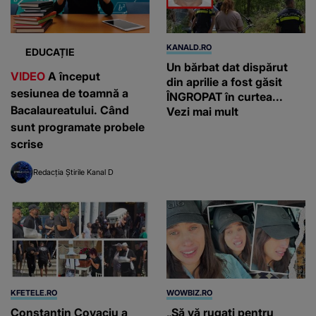
KANALD.RO
EDUCAȚIE
Un bărbat dat dispărut
VIDEO
A început
din aprilie a fost găsit
sesiunea de toamnă a
ÎNGROPAT în curtea...
Bacalaureatului. Când
Vezi mai mult
sunt programate probele
scrise
Redacția Știrile Kanal D
KFETELE.RO
WOWBIZ.RO
Constantin Covaciu a
„Să vă rugați pentru