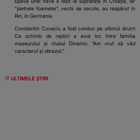
Epava unei nave a ieșit la suprafață în Croația, iar
"pietrele foametei", vechi de secole, au reapărut în
Rin, în Germania
Constantin Covaciu a fost condus pe ultimul drum!
Ce schimb de replici a avut loc între familia
maseurului și clubul Dinamo: “Am vrut să văd
caracterul și obrazul.”
ULTIMELE ȘTIRI