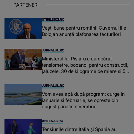
puternice ÎN SUFLETELE ELEVILOR,
PARTENERI
chiar și după trecerea anilor: "De
fiecare dată când..."
STIRILEBZI.RO
Vești bune pentru români! Guvernul Ilie
Bolojan anunță plafonarea facturilor!
JURNALUL.RO
Ministerul lui Pîslaru a cumpărat
tensiometre, bocanci pentru construcții,
jaluzele, 30 de kilograme de miere și 50
de kilograme de cafea
JURNALUL.RO
Vom avea apă după program: curge în
ianuarie și februarie, se oprește din
august până în noiembrie
ANTENA3.RO
Tensiunile dintre Italia și Spania au