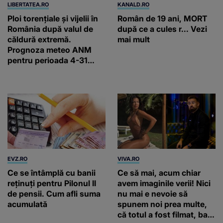
LIBERTATEA.RO
KANALD.RO
Ploi torențiale și vijelii în
Român de 19 ani, MORT
România după valul de
după ce a cules r... Vezi
căldură extremă.
mai mult
Prognoza meteo ANM
pentru perioada 4-31
august 2026
EVZ.RO
VIVA.RO
Ce se întâmplă cu banii
Ce să mai, acum chiar
reținuți pentru Pilonul II
avem imaginile verii! Nici
de pensii. Cum afli suma
nu mai e nevoie să
acumulată
spunem noi prea multe,
că totul a fost filmat, ba