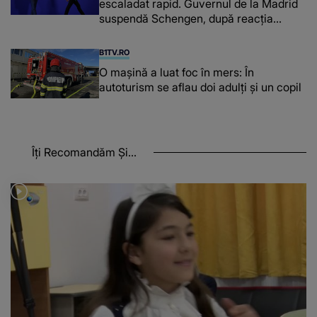
escaladat rapid. Guvernul de la Madrid
suspendă Schengen, după reacția
furioasă a lui Meloni
B1TV.RO
O maşină a luat foc în mers: În
autoturism se aflau doi adulți și un copil
Îți Recomandăm Și...