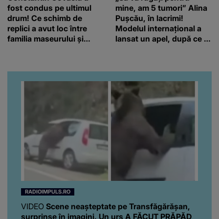
fost condus pe ultimul
mine, am 5 tumori” Alina
drum! Ce schimb de
Pușcău, în lacrimi!
replici a avut loc între
Modelul internațional a
familia maseurului și
lansat un apel, după ce a
clubul Dinamo: “Am vrut
fost diagnosticată cu o
să văd caracterul și
boală gravă
obrazul.”
RADIOIMPULS.RO
VIDEO
Scene neașteptate pe Transfăgărășan,
surprinse în imagini. Un urs A FĂCUT PRĂPĂD