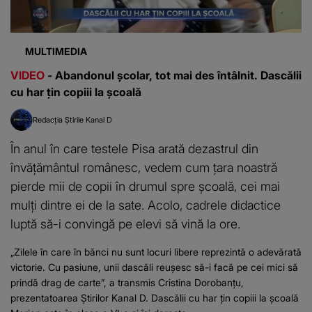
MULTIMEDIA
VIDEO
- Abandonul școlar, tot mai des întâlnit. Dascălii
cu har țin copiii la școală
Redacția Știrile Kanal D
În anul în care testele Pisa arată dezastrul din
învățământul românesc, vedem cum țara noastră
pierde mii de copii în drumul spre școală, cei mai
mulți dintre ei de la sate. Acolo, cadrele didactice
luptă să-i convingă pe elevi să vină la ore.
„Zilele în care în bănci nu sunt locuri libere reprezintă o adevărată
victorie. Cu pasiune, unii dascăli reușesc să-i facă pe cei mici să
prindă drag de carte”, a transmis Cristina Dorobanțu,
prezentatoarea Știrilor Kanal D. Dascălii cu har țin copiii la școală