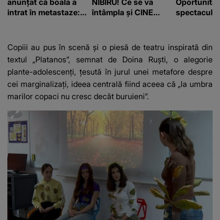
anunțat că boala a
NIBIRU! Ce se va
Oportunităț
intrat în metastaze:
întâmpla și CINE
spectaculoa
“Am cancer!”
SUNT CEI VIZAȚI de
apărea în c
această situație: "Îmi
e ciudă că..."
Copiii au pus în scenă și o piesă de teatru inspirată din
textul „Platanos”, semnat de Doina Ruști, o alegorie
plante-adolescenți, țesută în jurul unei metafore despre
cei marginalizați, ideea centrală fiind aceea că „la umbra
marilor copaci nu cresc decât buruieni”.