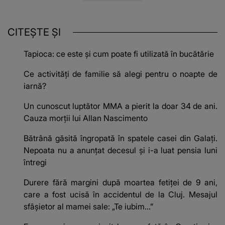
CITEȘTE ȘI
Tapioca: ce este și cum poate fi utilizată în bucătărie
Ce activități de familie să alegi pentru o noapte de
iarnă?
Un cunoscut luptător MMA a pierit la doar 34 de ani.
Cauza morții lui Allan Nascimento
Bătrână găsită îngropată în spatele casei din Galați.
Nepoata nu a anunțat decesul și i-a luat pensia luni
întregi
Durere fără margini după moartea fetiței de 9 ani,
care a fost ucisă în accidentul de la Cluj. Mesajul
sfâșietor al mamei sale: „Te iubim…”