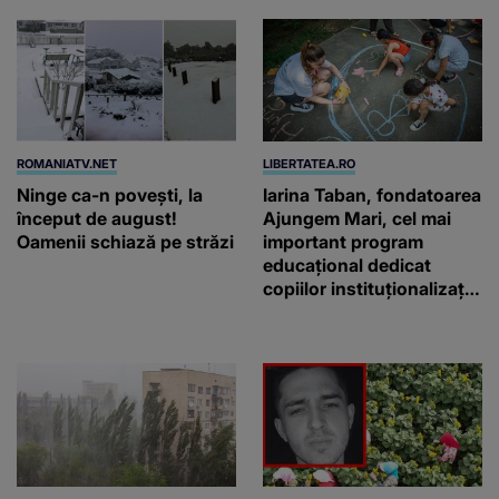
ROMANIATV.NET
LIBERTATEA.RO
Ninge ca-n povești, la
Iarina Taban, fondatoarea
început de august!
Ajungem Mari, cel mai
Oamenii schiază pe străzi
important program
educațional dedicat
copiilor instituționalizați
din România: „Voluntarii
noștri nu schimbă vieți
printr-un gest
spectaculos, ci prin
faptul că revin”