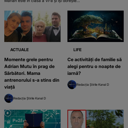
Marian este în clasa a VI-a și își dorește...
ACTUALE
LIFE
Momente grele pentru
Ce activități de familie să
Adrian Mutu în prag de
alegi pentru o noapte de
Sărbători. Mama
iarnă?
antrenorului s-a stins din
Redacția Știrile Kanal D
viață
Redacția Știrile Kanal D