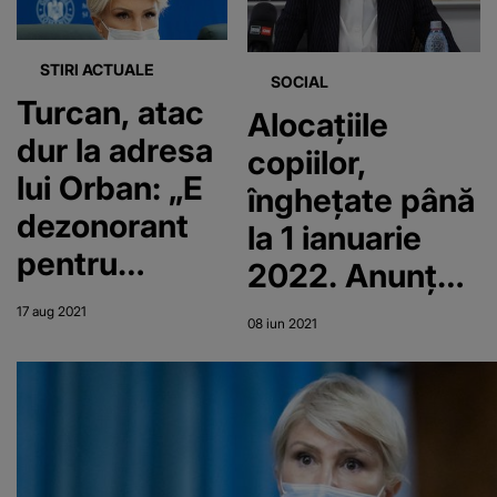
ambulatoriu
STIRI ACTUALE
SOCIAL
Turcan, atac
Alocațiile
dur la adresa
copiilor,
lui Orban: „E
înghețate până
dezonorant
la 1 ianuarie
pentru
2022. Anunțul
preşedintele
făcut de
17 aug 2021
08 iun 2021
PNL să
ministrul
susţină
Muncii
campania de
linşaj public a
premierului