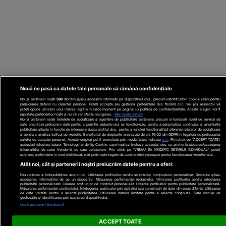
Nouă ne pasă ca datele tale personale să rămână confidențiale
Noi și partenerii noștri
589
stocăm și/sau accesăm informații pe dispozitivul dvs., precum identificatorii cookie unici pentru
prelucrarea datelor cu caracter personal. Puteți accepta sau gestiona preferințele dvs. făcând clic mai jos, respectiv vă
puteți opune utilizării unui interes legitim în orice moment pe pagina cu politica de confidențialitate. Aceste alegeri vor fi
raportate partenerilor noștri și nu vă vor afecta navigarea.
Mai multe detalii
Noi si partenerii nostri (retelele de socializare si agentiile de publicitate partenere, precum si furnizorii nostri de servicii de
date analitice) prelucram date pentru a permite website-ului sa functioneze, pentru a personaliza continutul si anunturile
publicitare afisate in functie de interesele si/sau profilul dvs., pentru a va oferi functionalitati aferente retelelor de socializare
si pentru a analiza traficul pe website. Beneficiati de drepturile prevazute de art. 15-22 din GDPR in legatura cu prelucrarea
datelor cu caracter personal. Aceste drepturi pot fi exercitate prin modalitatea indicata
aici
. Prin click pe “ACCEPT TOATE”,
acceptati folosirea tuturor Tehnologiilor de tip Cookie, care implica inclusiv acceptul dvs. cu privire la stocarea/accesarea
informatiilor de catre Vendor-ii cu care colaboram. Prin click pe “VREAU SA MODIFIC SETARILE INDIVIDUAL” puteti
schimba preferintele in mod individual, mai putin cele legate de cookie strict necesare pentru functionarea website-ului.
Atât noi, cât și partenerii noștri prelucrăm datele pentru a oferi:
Dezvoltarea și îmbunătățirea serviciilor. Utilizarea profilurilor pentru selectarea conținutului personalizat. Stocarea și/sau
accesarea informațiilor de pe un dispozitiv. Măsurarea performanței reclamelor. Utilizarea profilurilor pentru selectarea
publicității personalizate. Crearea profilurilor de conținut personalizat. Crearea profilurilor pentru publicitate personalizată.
Măsurarea performanței conținutului. Înțelegerea publicului prin statistici sau combinații de date din surse diferite. Utilizarea
de date limitate pentru a selecta publicitatea. Utilizarea datelor limitate pentru a selecta conținutul. Date precise de
geolocație și identificarea prin scanarea dispozitivului.
Listă parteneri (furnizori)
ACCEPT TOATE