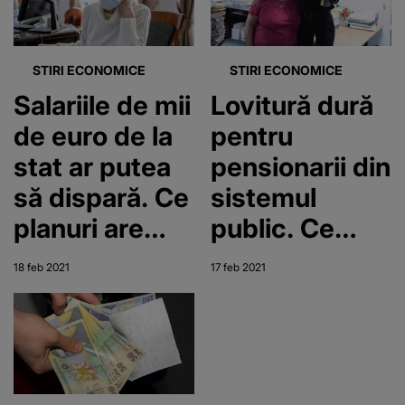
STIRI ECONOMICE
STIRI ECONOMICE
Salariile de mii
Lovitură dură
de euro de la
pentru
stat ar putea
pensionarii din
să dispară. Ce
sistemul
planuri are
public. Ce
ministrul
lege
18 feb 2021
17 feb 2021
Muncii
pregătește
Ministerul
Muncii