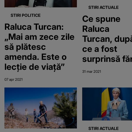
STIRI ACTUALE
STIRI POLITICE
Ce spune
Raluca Turcan:
Raluca
„Mai am zece zile
Turcan, dup
să plătesc
ce a fost
amenda. Este o
surprinsă fă
lecţie de viaţă”
mască de
31 mar 2021
protecție.
07 apr 2021
"Am solicita
să fiu
amendată"
STIRI ACTUALE