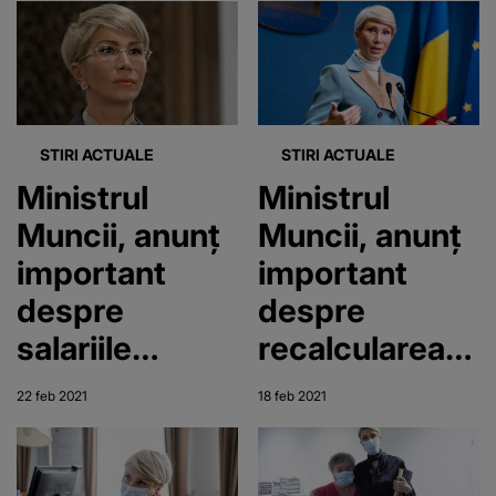
STIRI ACTUALE
STIRI ACTUALE
Ministrul
Ministrul
Muncii, anunț
Muncii, anunț
important
important
despre
despre
salariile
recalcularea
minerilor
pensiilor
22 feb 2021
18 feb 2021