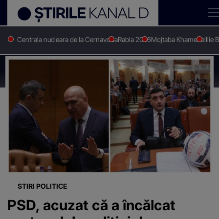
Centrala nucleara de la Cernavoda
Rabla 2026
Mojtaba Khamenei
Ilie 
Stirile Kanal D
Raluca turcan
Știri despre
"Raluca turcan"
STIRI POLITICE
PSD, acuzat că a încălcat