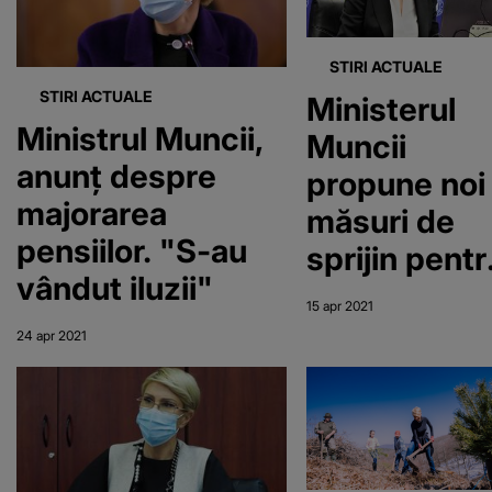
STIRI ACTUALE
STIRI ACTUALE
Ministerul
Ministrul Muncii,
Muncii
anunț despre
propune noi
majorarea
măsuri de
pensiilor. "S-au
sprijin pentr
vândut iluzii"
mai multe
15 apr 2021
categorii de
24 apr 2021
persoane