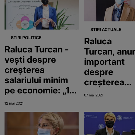
mi se pare
ruşinos"
STIRI ACTUALE
STIRI POLITICE
Raluca
Raluca Turcan -
Turcan, anu
vești despre
important
creșterea
despre
salariului minim
creşterea
pe economie: „1,6
numărului d
07 mai 2021
milioane de
locuri de
12 mai 2021
români sunt
muncă mai
încadraţi cu
bine plătite
salariul minim”