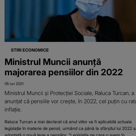
susţinut de
partid..”
STIRI ECONOMICE
Ministrul Muncii anunţă
majorarea pensiilor din 2022
05 iun 2021
Ministrul Muncii şi Protecţiei Sociale, Raluca Turcan, a
anunţat că pensiile vor creşte, în 2022, cel puţin cu rat
inflaţie.
Raluca Turcan a mai declarat că anul viitor va fi aplicabilă actuala
legislaţie în materie de pensii, urmând ca până la sfârşitul lui 2022 s
adoptată o nouă lege a pensiilor. "Legislaţia pe care o avem în