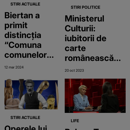
Culturii
STIRI ACTUALE
STIRI POLITICE
Biertan a
Ministerul
primit
Culturii:
distincția
iubitorii de
“Comuna
carte
comunelor
românească
României”
din Germania
12 mar 2024
20 oct 2023
sunt așteptați
la Târgul
Internaţional
de Carte de la
Frankfurt
STIRI ACTUALE
LIFE
Operele lui