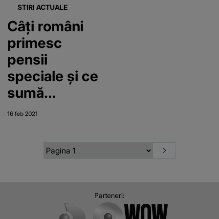
STIRI ACTUALE
Câți români
primesc
pensii
speciale și ce
sumă
încasează
16 feb 2021
Parteneri: