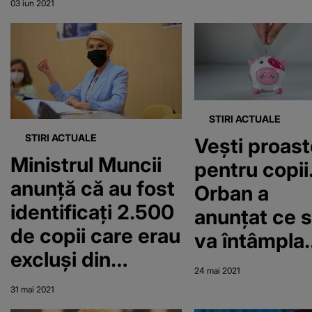
sistemul de
03 iun 2021
aceeași
şomaj
STIRI ACTUALE
STIRI ACTUALE
Vești proast
Ministrul Muncii
pentru copii
anunță că au fost
Orban a
identificați 2.500
anunțat ce 
de copii care erau
va întâmpla
excluşi din
cu alocațiile
24 mai 2021
sistemul
anul acesta
31 mai 2021
educaţional