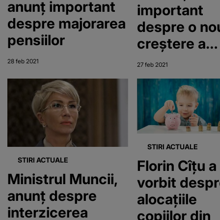
anunț important
important
despre majorarea
despre o no
pensiilor
creştere a
alocaţiilor
28 feb 2021
27 feb 2021
pentru copii
STIRI ACTUALE
STIRI ACTUALE
Florin Cîțu a
Ministrul Muncii,
vorbit desp
anunț despre
alocațiile
interzicerea
copiilor din