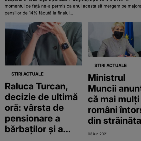
momentul de faţă ne-a permis ca anul acesta să mergem pe major
pensiilor de 14% făcută la finalul...
STIRI ACTUALE
STIRI ACTUALE
Ministrul
Raluca Turcan,
Muncii anun
decizie de ultimă
că mai mulți
oră: vârsta de
români întor
pensionare a
din străinăt
bărbaților și a
s-au înscris 
03 iun 2021
femeilor va fi