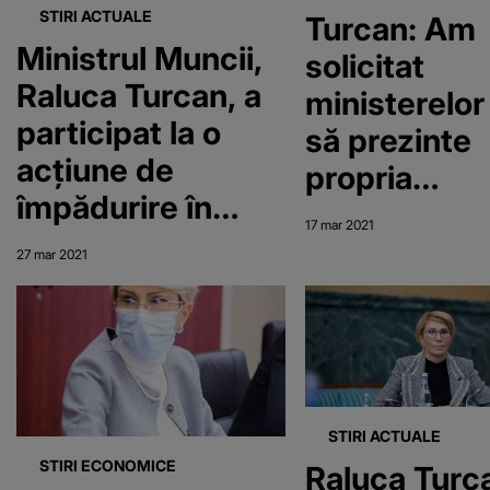
STIRI ACTUALE
Turcan: Am
Ministrul Muncii,
solicitat
Raluca Turcan, a
ministerelor
participat la o
să prezinte
acțiune de
propria
împădurire în
viziune în
17 mar 2021
Sibiu
privinţa
27 mar 2021
salarizării în
sistemul
public
STIRI ACTUALE
STIRI ECONOMICE
Raluca Turc