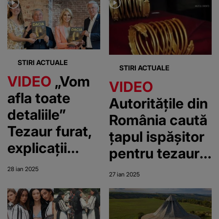
STIRI ACTUALE
STIRI ACTUALE
VIDEO
„Vom
VIDEO
afla toate
Autoritățile din
detaliile”
România caută
Tezaur furat,
țapul ispășitor
explicații
pentru tezaurul
rușinoase
furat
28 ian 2025
27 ian 2025