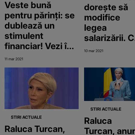
Veste bună
dorește să
pentru părinți: se
modifice
dublează un
legea
stimulent
salarizării. 
financiar! Vezi în
sporuri vor
10 mar 2021
ce condiții
avea bugetar
11 mar 2021
STIRI ACTUALE
STIRI ACTUALE
Raluca
Raluca Turcan,
Turcan, anu