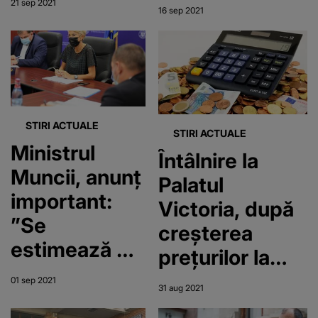
minim din
21 sep 2021
16 sep 2021
minim. "Dacă
ianuarie 2022
prețurile vor
crește în
continuare..."
STIRI ACTUALE
STIRI ACTUALE
Ministrul
Întâlnire la
Muncii, anunț
Palatul
important:
Victoria, după
”Se
creşterea
estimează o
preţurilor la
creştere a
gaze. Florin
01 sep 2021
31 aug 2021
preţurilor”
Cîțu: Se caută