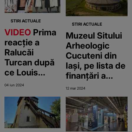
STIRI ACTUALE
STIRI ACTUALE
VIDEO
Prima
Muzeul Sitului
reacție a
Arheologic
Ralucăi
Cucuteni din
Turcan după
Iași, pe lista de
ce Louis
finanțări a
Vuitton a
Ministerului
04 iun 2024
12 mar 2024
copiat ia
Culturii
românească!
Ce spune
ministrul