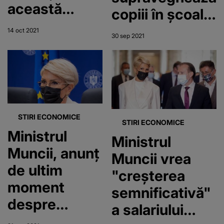
această
copiii în școala
iarnă.
online
14 oct 2021
30 sep 2021
Precizări de
la Ministerul
Muncii
STIRI ECONOMICE
STIRI ECONOMICE
Ministrul
Ministrul
Muncii, anunț
Muncii vrea
de ultim
"creșterea
moment
semnificativă"
despre
a salariului
salariul