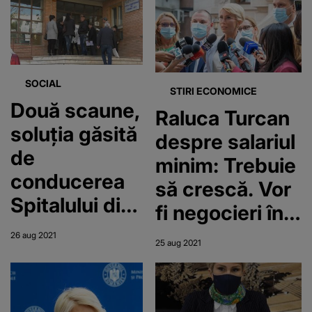
soluţii
SOCIAL
STIRI ECONOMICE
Două scaune,
Raluca Turcan
soluția găsită
despre salariul
de
minim: Trebuie
conducerea
să crescă. Vor
Spitalului din
fi negocieri în
Drobeta-
septembrie
26 aug 2021
25 aug 2021
Turnu Severin
pentru cozile
de la