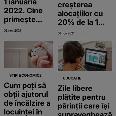
1 ianuarie
creșterea
2022. Cine
alocațiilor cu
primește
20% de la 1
7.000 de lei în
ianuarie 2022
03 nov 2021
01 nov 2021
plus în
fiecare lună
STIRI ECONOMICE
EDUCATIE
Cum poți să
Zile libere
obții ajutorul
plătite pentru
de încălzire a
părinții care își
locuinței în
supraveghează