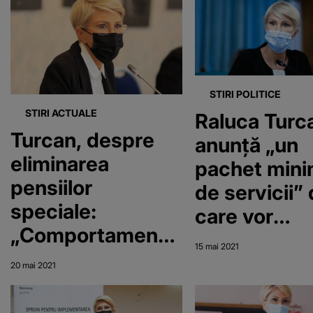
STIRI POLITICE
STIRI ACTUALE
Raluca Turc
Turcan, despre
anunţă „un
eliminarea
pachet min
pensiilor
de servicii”
speciale:
care vor
„Comportamentul
beneficia
15 mai 2021
celor care au
copiii şi
20 mai 2021
contestat
familiile
această decizie
vulnerabile