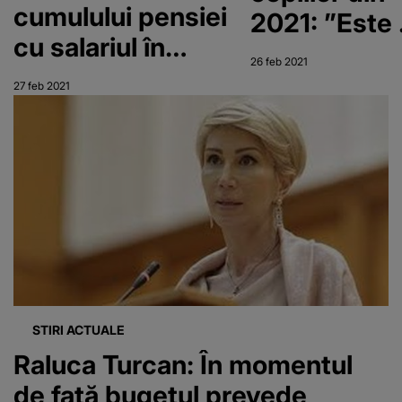
cumulului pensiei
2021: ”Este 
cu salariul în
creștere
26 feb 2021
sistemul public
semnificati
27 feb 2021
STIRI ACTUALE
Raluca Turcan: În momentul
de faţă bugetul prevede