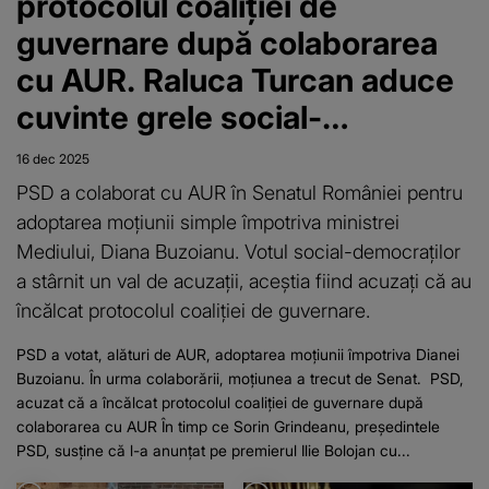
protocolul coaliției de
guvernare după colaborarea
cu AUR. Raluca Turcan aduce
cuvinte grele social-
democraților: "E un semnal
16 dec 2025
politic"
PSD a colaborat cu AUR în Senatul României pentru
adoptarea moțiunii simple împotriva ministrei
Mediului, Diana Buzoianu. Votul social-democraților
a stârnit un val de acuzații, aceștia fiind acuzați că au
încălcat protocolul coaliției de guvernare.
PSD a votat, alături de AUR, adoptarea moțiunii împotriva Dianei
Buzoianu. În urma colaborării, moțiunea a trecut de Senat. PSD,
acuzat că a încălcat protocolul coaliției de guvernare după
colaborarea cu AUR În timp ce Sorin Grindeanu, președintele
PSD, susține că l-a anunțat pe premierul Ilie Bolojan cu...