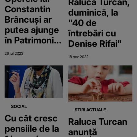
Raluca Turcan,
Constantin
duminică, la
Brâncuși ar
"40 de
putea ajunge
întrebări cu
în Patrimoniul
Denise Rifai"
UNESCO. O
26 iul 2023
18 mar 2022
comisie de la
Paris a mers
la Târgu Jiu
să vadă
sculpturile
SOCIAL
STIRI ACTUALE
Cu cât cresc
Raluca Turcan
pensiile de la
anunță